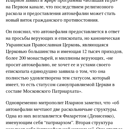
на Первом канале, что последствием религиозного
раскола и предоставления автокефалии может стать
новый виток гражданского противостояния.
Он пояснил, что автокефалия предоставляется в ответ
на просьбы верующих и епископата, но каноническая
Украинская Православная Церковь, являющаяся
Церковью большинства и имеющая 12 тысяч приходов,
более 200 монастырей, и миллионы верующих, «не
просит автокефалию, не хочет ее и устами своего
епископата единодушно заявила о том, что она
полностью удовлетворена тем статусом, который
имеет, то есть статусом самоуправляемой Церкви в
составе Московского Патриархата».
Одновременно митрополит Иларион заметил, что «об
автокефалии мечтают две раскольничьие структуры.
Одна из них возглавляется Филаретом (Денисенко),
именующим себя “патриархом”. Вторая структура
называет себя “автокефальной церковью”. Они стоят за