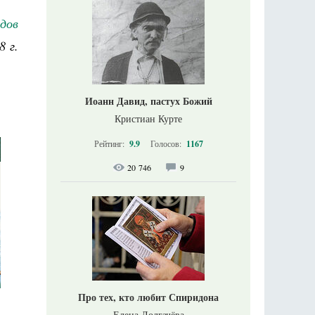
дов
8 г.
Иоанн Давид, пастух Божий
Кристиан Курте
Рейтинг:
9.9
Голосов:
1167
20 746
9
Про тех, кто любит Спиридона
Елена Долгачёва