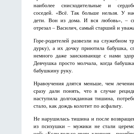
наиболее снисходительные и сердо
соседей. «Всё. Так больше нельзя. У на
дети. Вон из дома. И вся любовь», – с
отрезал – Василич, самый старший и уваж
Горе-родителей развезли на служебном т
дурку), а их дочку приютила бабушка, с
немного даже заискивающе с нами здор
Девчушка просто молчала, когда бабушка
бабушкину руку.
Нравоучения длятся меньше, чем лечени
сразу дали понять, что в случае реци
наступила долгожданная тишина, потре
стало, как дождь колотит по асфальту.
Не нарушилась тишина и после возвращ
из психушки – мужики не стали церемо
ней: «Если только дверь хлопнет – пеняйте