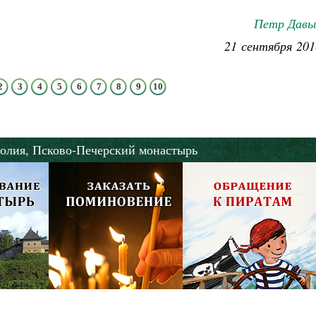
Петр Давы
21 сентября 201
2
3
4
5
6
7
8
9
10
олия,
Псково-Печерский монастырь