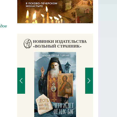
дов
НОВИНКИ ИЗДАТЕЛЬСТВА
«ВОЛЬНЫЙ СТРАННИК»
П
Е
аучись у