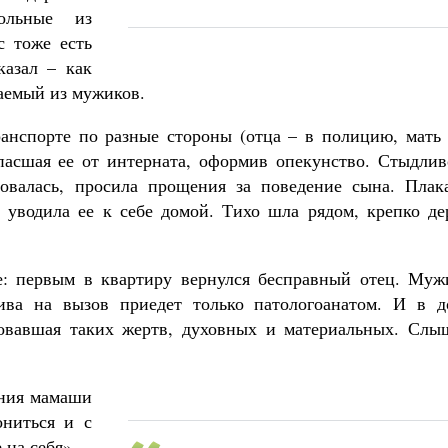
больные из
с тоже есть
казал – как
аемый из мужиков.
ранспорте по разные стороны (отца – в полицию, мать 
пасшая ее от интерната, оформив опекунство. Стыдлив
овалась, просила прощения за поведение сына. Плака
 уводила ее к себе домой. Тихо шла рядом, крепко де
е: первым в квартиру вернулся бесправный отец. Муж
дива на вызов приедет только патологоанатом. И в д
бовавшая таких жертв, духовных и материальных. Слы
ения мамаши
ниться и с
 на себя».