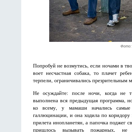
Разлуки не будет
Фредерика де Грааф
Фото: 
Попробуй не возмутись, если ночами в тво
воет несчастная собака, то плачет ребе
терпели, ограничивались презрительным м
Не осуждайте: после ночи, когда не т
выполнена вся предыдущая программа, но
ко всему, у мамаши начались самые
галлюцинации, и она ходила по коридору
прилета инопланетян, а папочка поджег св
пришлось вызывать пожарных, не 