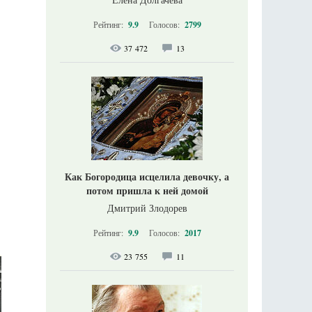
Рейтинг:
9.9
Голосов:
2799
37 472
13
Как Богородица исцелила девочку, а
потом пришла к ней домой
Дмитрий Злодорев
Рейтинг:
9.9
Голосов:
2017
23 755
11