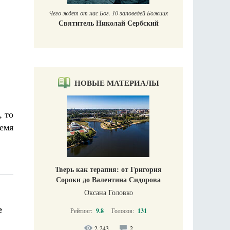
Чего ждет от нас Бог. 10 заповедей Божиих
Святитель Николай Сербский
НОВЫЕ МАТЕРИАЛЫ
, то
емя
Тверь как терапия: от Григория
Сороки до Валентина Сидорова
Оксана Головко
е
Рейтинг:
9.8
Голосов:
131
2 243
2