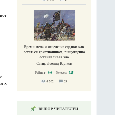
 вот
Бремя меча и исцеление сердца: как
остаться христианином, вынужденно
останавливая зло
Свящ. Леонид Бартков
Рейтинг:
9.6
Голосов:
325
е –
4 302
29
ся к
ВЫБОР ЧИТАТЕЛЕЙ