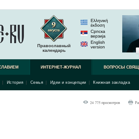
Ελληνική
έκδοση
Српска
верзиjа
English
Православный
version
календарь
СЛАВИЕМ
ИНТЕРНЕТ-ЖУРНАЛ
ВОПРОСЫ СВЯЩ
|
История
|
Семья
|
Идеи и концепции
|
Книжная закладка
24 775 просмотров
Ра