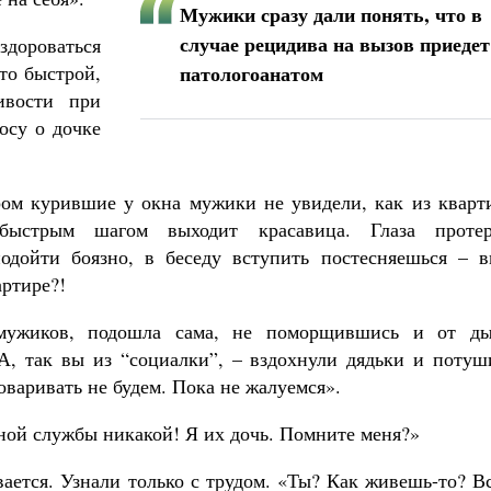
Мужики сразу дали понять, что в
случае рецидива на вызов приедет
дороваться
то быстрой,
патологоанатом
ивости при
осу о дочке
ром курившие у окна мужики не увидели, как из кварт
быстрым шагом выходит красавица. Глаза протер
подойти боязно, в беседу вступить постесняешься – в
артире?!
 мужиков, подошла сама, не поморщившись и от ды
«А, так вы из “социалки”, – вздохнули дядьки и потуш
говаривать не будем. Пока не жалуемся».
ной службы никакой! Я их дочь. Помните меня?»
вается. Узнали только с трудом. «Ты? Как живешь-то? В