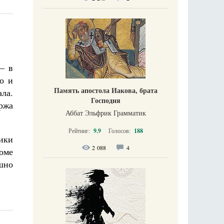
– в
о и
Память апостола Иакова, брата
ла.
Господня
ржа
Аббат Эльфрик Грамматик
Рейтинг:
9.9
Голосов:
188
ики
2 088
4
оме
шно