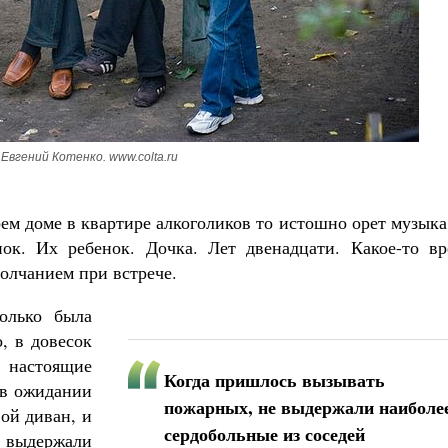
Роман Котов
Как найти своё место в жизни
Кирилл Мурышев
Евгений Котенко. www.colta.ru
ем доме в квартире алкоголиков то истошно орет музыка
нок. Их ребенок. Дочка. Лет двенадцати. Какое-то вр
олчанием при встрече.
олько была
, в довесок
 настоящие
Когда пришлось вызывать
 в ожидании
пожарных, не выдержали наиболе
ой диван, и
сердобольные из соседей
выдержали