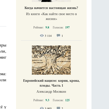
Когда начнется настоящая жизнь?
Из книги «Как найти свое место в
жизни​»
Рейтинг:
9.8
Голосов:
197
3 114
1
иры
ли,
миг
ма:
или
Европейский нацизм: корни, крона,
плоды. Часть 1
Александр Мосякин
Рейтинг:
9.3
Голосов:
125
сё у
3 003
2