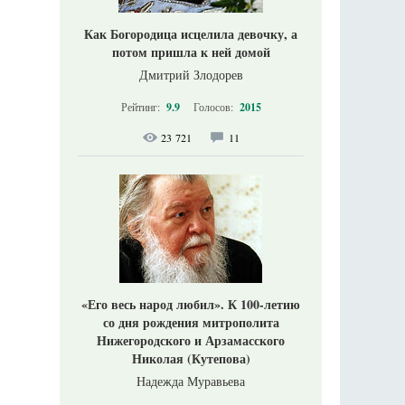
Как Богородица исцелила девочку, а
потом пришла к ней домой
Дмитрий Злодорев
Рейтинг:
9.9
Голосов:
2015
23 721
11
«Его весь народ любил». К 100-летию
со дня рождения митрополита
Нижегородского и Арзамасского
Николая (Кутепова)
Надежда Муравьева