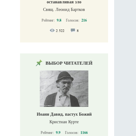
останавливая зло
Свящ. Леонид Бартков
Рейтинг:
9.8
Голосов:
216
2 522
8
ВЫБОР ЧИТАТЕЛЕЙ
Иоанн Давид, пастух Божий
Кристиан Курте
Рейтинг:
9.9
Голосов:
1166