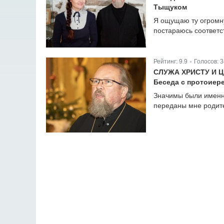
Тыщуком
Я ощущаю ту огромну
постараюсь соответс
Рейтинг:
9.9
Голосов:
3
|
СЛУЖА ХРИСТУ И 
Беседа с протоиер
Значимы были именн
переданы мне родите