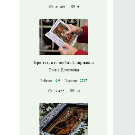
20 709
9
Про тех, кто любит Спиридона
Елена Долгачёва
Рейтинг:
9.9
Голосов:
2797
37 422
13