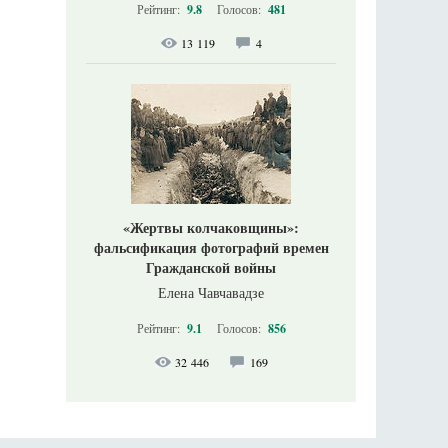
Рейтинг:
9.8
Голосов:
481
13 119
4
«Жертвы колчаковщины»:
фальсификация фотографий времен
Гражданской войны
Елена Чавчавадзе
Рейтинг:
9.1
Голосов:
856
32 446
169