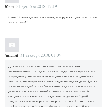
31 декабря 2018, 12:19
Юлия
Супер! Самая адекватная статья, которую я когда-либо читала
на эту тему!!!
31 декабря 2018, 01:04
Антоний
Для меня новогодние дни - это прекрасное время
воспоминаний о тех днях, когда государство не принуждало
к празднику, не заставляло мой дом трястись от децибел и
киловатт, не выбрасывало миллиарды народных денег (детям
и старикам отдайте!) на беснование в дни строгого поста, а
давало возможность спокойно помолиться в тишине. А
сегодня - хочу я или нет, государевы люди меня 5 дней
подряд заставляют корчиться от рева музыки. Причем в ночь
на 1 января аж до 3 ночи... Им плевать, что у людей есть