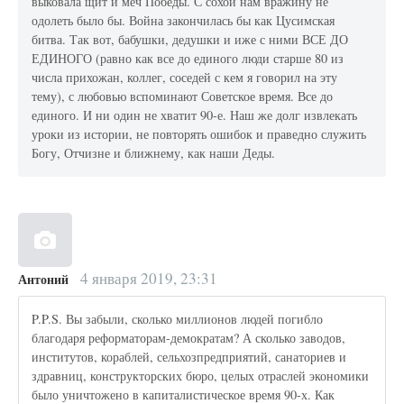
выковала щит и меч Победы. С сохой нам вражину не
одолеть было бы. Война закончилась бы как Цусимская
битва. Так вот, бабушки, дедушки и иже с ними ВСЕ ДО
ЕДИНОГО (равно как все до единого люди старше 80 из
числа прихожан, коллег, соседей с кем я говорил на эту
тему), с любовью вспоминают Советское время. Все до
единого. И ни один не хватит 90-е. Наш же долг извлекать
уроки из истории, не повторять ошибок и праведно служить
Богу, Отчизне и ближнему, как наши Деды.
4 января 2019, 23:31
Антоний
P.P.S. Вы забыли, сколько миллионов людей погибло
благодаря реформаторам-демократам? А сколько заводов,
институтов, кораблей, сельхозпредприятий, санаториев и
здравниц, конструкторских бюро, целых отраслей экономики
было уничтожено в капиталистическое время 90-х. Как