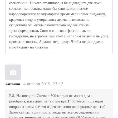
егоистично! Ничего страшного, я бы и двадцать две ночи
согласен не поспать, лишь бы капиталистическое
народоборческое голодоморное время малиновых пиджаков,
краденых недр и умирающих деревень никогда не
существовало! Чтобы окончательно одолев атеизм,
трансформировать Союз в многоконфессиональное
государство, не угробив при этом миллионы людей и не убив
промышленность, Армию, медицину. Чтобы не разодрали
мою Родину на лоскуты.
4 января 2019, 23:13
Антоний
P.S. Наконец-то! Сцена в 300 метрах от моего дома
разобрана, пять дней пытки позади. И остаётся лишь один
вопрос: а зачем всё это издевательство на народные деньги?
Зачем сейчас, в дни поста, когда мы все сосредоточенно
молимся, привозить к нам всех этих звёзд?! Уместно ли это