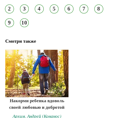
2
3
4
5
6
7
8
9
10
Смотри также
Накорми ребенка вдоволь
своей любовью и добротой
Архим. Андрей (Конанос)