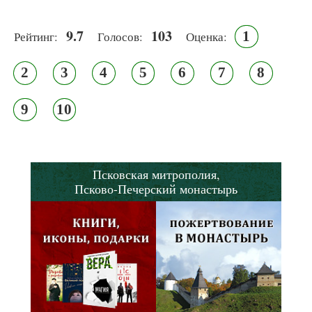
9.7
103
1
Рейтинг:
Голосов:
Оценка:
2
3
4
5
6
7
8
9
10
Псковская митрополия,
Псково-Печерский монастырь