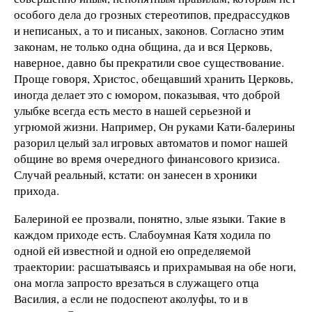
особого дела до грозных стереотипов, предрассудков
и неписаных, а то и писаных, законов. Согласно этим
законам, не только одна община, да и вся Церковь,
наверное, давно бы прекратили свое существование.
Проще говоря, Христос, обещавший хранить Церковь,
иногда делает это с юмором, показывая, что доброй
улыбке всегда есть место в нашей серьезной и
угрюмой жизни. Например, Он руками Кати-балерины
разорил целый зал игровых автоматов и помог нашей
общине во время очередного финансового кризиса.
Случай реальный, кстати: он занесен в хроники
прихода.
Балериной ее прозвали, понятно, злые языки. Такие в
каждом приходе есть. Слабоумная Катя ходила по
одной ей известной и одной ею определяемой
траектории: расшатываясь и прихрамывая на обе ноги,
она могла запросто врезаться в служащего отца
Василия, а если не подоспеют аколуфы, то и в