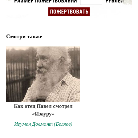
Смотри также
Как отец Павел смотрел
«Изауру»
Игумен Довмонт (Беляев)