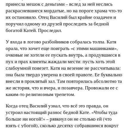
принесла мешок с деньгами – вслед за ней неслись
раскрасневшиеся мордатые, но на пороге храма что-то
их остановило. Отец Василий был крайне озадачен и
поручил одному из друзей проследить за бедной
богатой Катей. Проследил.
У входа в логово разбойников собралась толпа. Катя
орала, что хочет еще поиграть «с этими машинками»,
очковые не хотели ее пускать внутрь, а продувшиеся в
пух и прах клиенты жаждали мести: пусть хоть этой
слабоумной повезет. Катя на везение не рассчитывала:
она была твердо уверена в своей правоте. Ее буквально
внесли в проклятый зал. Там повторилась абсолютно та
же история, что и вчера, и позавчера. Провожали ее с
каким-то религиозным трепетом.
Когда отец Василий узнал, что всё это правда, он
устроил настоящий разнос бедной Кате. «Чтобы туда
больше ни ногой!» – рявкнул он не столько ей (что
взять с убогой), сколько десятку собравшимся вокруг