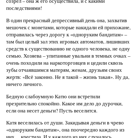
созрел – она ж его осуществила, и с какими
последствиями!
В один прекрасный депрессивный день она, захватив
мешочек с монетами, которые накидали ей прихожане,
отправилась через дорогу к «одноруким бандитам» –
там был целый зал этих игровых автоматов, лишивших
средств к существованию не одного человека, не одну
семью. Хозяева – упитанные увальни в темных очках –
очень походили на наркоторговцев и цедили сквозь
зубы отчаявшимся матерям, женам, друзьям своих
жертв: «Всё законно. Не я такой – жизнь такая». Ну да,
ничего личного.
Бедную слабоумную Катю они встретили
презрительно спокойно. Какое им дело до дурочки,
если она несет деньги? Пусть веселится.
Катя веселилась от души. Закидывая деньги в чрево
«одноруким бандитам», она поочередно каждого из
них… крестила. И у каждого из них случалось