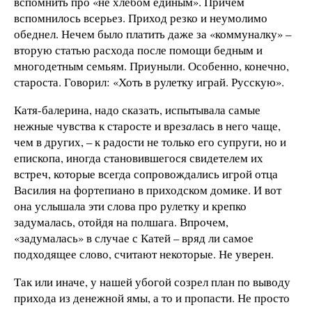
вспомнить про «не хлебом единым». Причем
вспомнилось всерьез. Приход резко и неумолимо
обеднел. Нечем было платить даже за «коммуналку» –
вторую статью расхода после помощи бедным и
многодетным семьям. Приуныли. Особенно, конечно,
староста. Говорил: «Хоть в рулетку играй. Русскую».
Катя-балерина, надо сказать, испытывала самые
нежные чувства к старосте и врез
а
лась в него чаще,
чем в других, – к радости не только его супруги, но и
епископа, иногда становившегося свидетелем их
встреч, которые всегда сопровождались игрой отца
Василия на фортепиано в приходском домике. И вот
она услышала эти слова про рулетку и крепко
задумалась, отойдя на полшага. Впрочем,
«задумалась» в случае с Катей – вряд ли самое
подходящее слово, считают некоторые. Не уверен.
Так или иначе, у нашей убогой созрел план по выводу
прихода из денежной ямы, а то и пропасти. Не просто