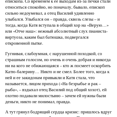
епископа. Со временем к ее выходам из-за печки стали
относиться спокойно, но поначалу, бывало, епископ
сильно недоумевал, а отец Василий удивленно
улыбался. Улыбался он – правда, сквозь слезы – и
тогда, когда Катя вступала в общий хор на «Верую…»
или «Отче наш»: нежный абсолютный слух пианиста-
виртуоза, каким был батюшка, подвергался
откровенной пытке.
Гугнивая, слабоумная, с нарушенной походкой, со
страшным голосом, но очень и очень добрая и никогда
ни на кого не обижающаяся – кто ж посмеет оскорбить
Катю-балерину… Никто и не смел. Более того, когда к
ней и ее закидонам привыкли и Катя стала, что
называется, лицом прихода («На безрыбье и рак –
рыба», – вздыхал отец Василий под общий хохот), ей
охотно подавали милостыню – зачем ей нужны были
деньги, никто не понимал, правда.
А тут грянул бодрящий сердца кризис: пришлось вдруг