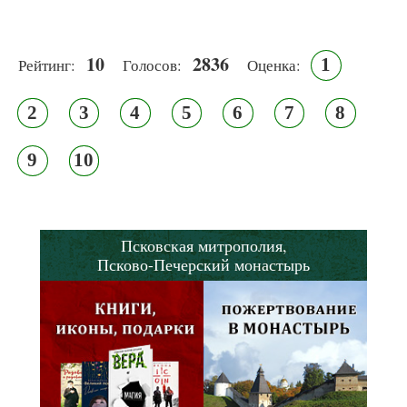
10
2836
1
Рейтинг:
Голосов:
Оценка:
2
3
4
5
6
7
8
9
10
Псковская митрополия,
Псково-Печерский монастырь