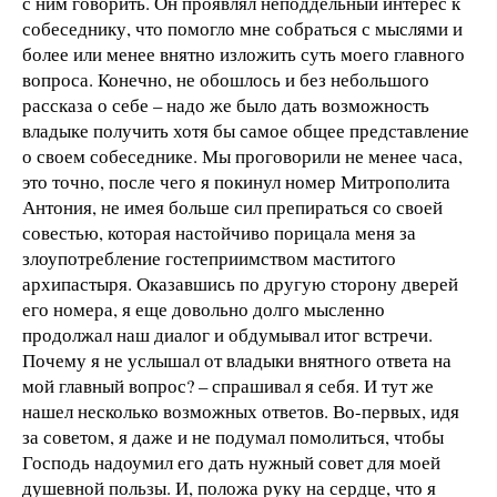
с ним говорить. Он проявлял неподдельный интерес к
собеседнику, что помогло мне собраться с мыслями и
более или менее внятно изложить суть моего главного
вопроса. Конечно, не обошлось и без небольшого
рассказа о себе – надо же было дать возможность
владыке получить хотя бы самое общее представление
о своем собеседнике. Мы проговорили не менее часа,
это точно, после чего я покинул номер Митрополита
Антония, не имея больше сил препираться со своей
совестью, которая настойчиво порицала меня за
злоупотребление гостеприимством маститого
архипастыря. Оказавшись по другую сторону дверей
его номера, я еще довольно долго мысленно
продолжал наш диалог и обдумывал итог встречи.
Почему я не услышал от владыки внятного ответа на
мой главный вопрос? – спрашивал я себя. И тут же
нашел несколько возможных ответов. Во-первых, идя
за советом, я даже и не подумал помолиться, чтобы
Господь надоумил его дать нужный совет для моей
душевной пользы. И, положа руку на сердце, что я