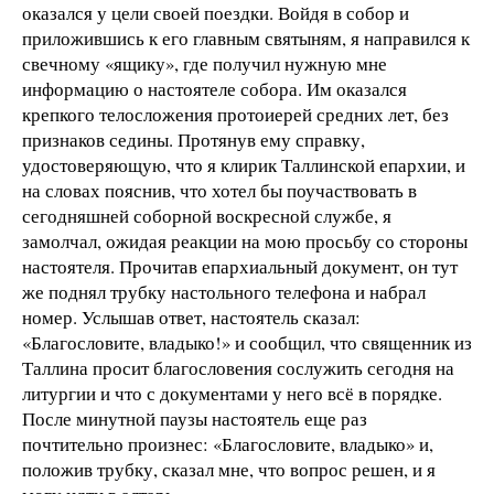
оказался у цели своей поездки. Войдя в собор и
приложившись к его главным святыням, я направился к
свечному «ящику», где получил нужную мне
информацию о настоятеле собора. Им оказался
крепкого телосложения протоиерей средних лет, без
признаков седины. Протянув ему справку,
удостоверяющую, что я клирик Таллинской епархии, и
на словах пояснив, что хотел бы поучаствовать в
сегодняшней соборной воскресной службе, я
замолчал, ожидая реакции на мою просьбу со стороны
настоятеля. Прочитав епархиальный документ, он тут
же поднял трубку настольного телефона и набрал
номер. Услышав ответ, настоятель сказал:
«Благословите, владыко!» и сообщил, что священник из
Таллина просит благословения сослужить сегодня на
литургии и что с документами у него всё в порядке.
После минутной паузы настоятель еще раз
почтительно произнес: «Благословите, владыко» и,
положив трубку, сказал мне, что вопрос решен, и я