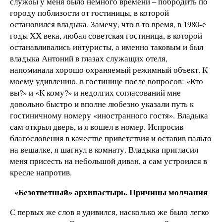
службы у меня было немного времени – побродить по
городу поблизости от гостиницы, в которой
остановился владыка. Замечу, что в то время, в 1980-е
годы ХХ века, любая советская гостиница, в которой
останавливались интуристы, а именно таковым и был
владыка Антоний в глазах служащих отеля,
напоминала хорошо охраняемый режимный объект. К
моему удивлению, в гостинице после вопросов: «Кто
вы?» и «К кому?» и недолгих согласований мне
довольно быстро и вполне любезно указали путь к
гостиничному номеру «иностранного гостя». Владыка
сам открыл дверь, и я вошел в номер. Испросив
благословения в качестве приветствия и оставив пальто
на вешалке, я шагнул в комнату. Владыка пригласил
меня присесть на небольшой диван, а сам устроился в
кресле напротив.
«Безответный» архипастырь. Причины молчания
С первых же слов я удивился, насколько же было легко