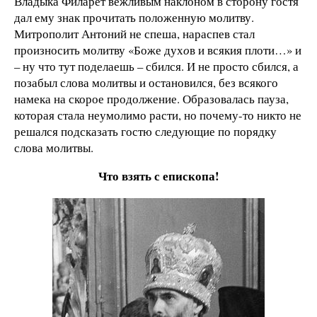
Владыка Филарет вежливым наклоном в сторону гостя
дал ему знак прочитать положенную молитву.
Митрополит Антоний не спеша, нараспев стал
произносить молитву «Боже дух
о
в и всякия плоти…» и
– ну что тут поделаешь – сбился. И не просто сбился, а
позабыл слова молитвы и остановился, без всякого
намека на скорое продолжение. Образовалась пауза,
которая стала неумолимо расти, но почему-то никто не
решался подсказать гостю следующие по порядку
слова молитвы.
Что взять с епископа!