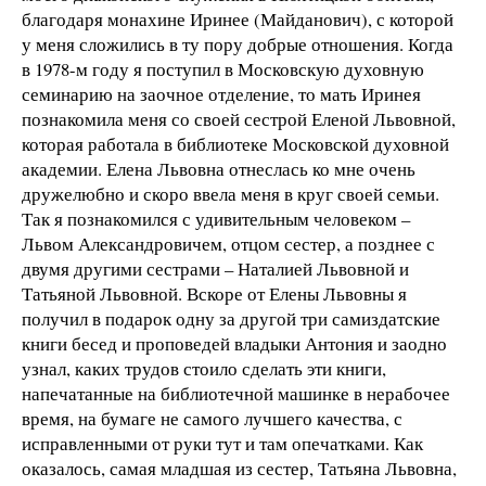
благодаря монахине Иринее (Майданович), с которой
у меня сложились в ту пору добрые отношения. Когда
в 1978-м году я поступил в Московскую духовную
семинарию на заочное отделение, то мать Иринея
познакомила меня со своей сестрой Еленой Львовной,
которая работала в библиотеке Московской духовной
академии. Елена Львовна отнеслась ко мне очень
дружелюбно и скоро ввела меня в круг своей семьи.
Так я познакомился с удивительным человеком –
Львом Александровичем, отцом сестер, а позднее с
двумя другими сестрами – Наталией Львовной и
Татьяной Львовной. Вскоре от Елены Львовны я
получил в подарок одну за другой три самиздатские
книги бесед и проповедей владыки Антония и заодно
узнал, каких трудов стоило сделать эти книги,
напечатанные на библиотечной машинке в нерабочее
время, на бумаге не самого лучшего качества, с
исправленными от руки тут и там опечатками. Как
оказалось, самая младшая из сестер, Татьяна Львовна,