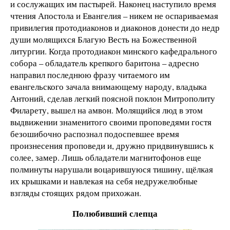
и сослужащих им пастырей. Наконец наступило время
чтения Апостола и Евангелия – никем не оспариваемая
привилегия протодиаконов и диаконов донести до недр
души молящихся Благую Весть на Божественной
литургии. Когда протодиакон минского кафедрального
собора – обладатель крепкого баритона – адресно
направил последнюю фразу читаемого им
евангельского зачала внимающему народу, владыка
Антоний, сделав легкий поясной поклон Митрополиту
Филарету, вышел на амвон. Молящийся люд в этом
выдвижении знаменитого своими проповедями гостя
безошибочно распознал подоспевшее время
произнесения проповеди и, дружно придвинувшись к
солее, замер. Лишь обладатели магнитофонов еще
полминуты нарушали воцарившуюся тишину, щёлкая
их крышками и навлекая на себя недружелюбные
взгляды стоящих рядом прихожан.
Полюбивший слепца