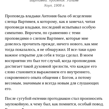
Вартимей. Художник: Уильям 
Хоул, 1908 г.
Проповедь владыки Антония была об исцелении
слепца Вартимея, к которому, как я замечал, читая
проповеди владыки, последний испытывал особую
симпатию. Впрочем, по сравнению с теми
проповедями о слепом Вартимее, которые мне
довелось прочитать прежде, ничего нового, как мне
тогда показалось, я не обнаружил. И все-таки одно
важное открытие для себя я тогда сделал. В моем
восприятии это был тот случай, когда проповедник
достигает такой духовной зрелости, что каждое его
слово становится выражением его внутреннего,
сокровенного опыта общения с Богом, а потому
весомым, значимым и всегда новым для слушающих
его.
После сугубой ектении протодиакон стал произносить
заупокойную, к чему был, как помнится, особый повод.