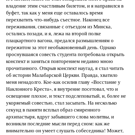
владение этим счастливым билетом, и я направился в
буфет, так как у меня еще оставалось время
перехватить что-нибудь съестное. Наконец все
переживания, связанные с отъездом из Минска,
остались позади, и я, лежа на второй полке
плацкартного вагона, предался размышлениям о
пережитом за этот необыкновенный день. Однако
проснувшаяся совесть студента потребовала открыть
конспект и заняться повторением недавно мною
прочитанного. Открыв конспект наугад, я стал читать
об истории Малабарской Церкви. Правда, хватило
меня ненадолго. Кое-как осилив главу «Восстание у
Наклонного Креста», я внутренне посетовал, что и
освещение плохое, и текст подслеповатый, и, более не
укоряемый совестью, стал засыпать. На несколько
секунд в памяти всплыл образ смиренного
архипастыря, вдруг забывшего слова молитвы, и
возникли последние мысли перед сном: как же
внимательно он умеет слушать собеседника! Может,