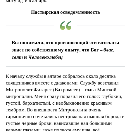
могу идти в алтарь.
Пастырская осведомленность
Вы понимали, что произносящий эти возгласы
знает по собственному опыту, что Бог –
благ,
и
свят
Человеколюбец
К началу службы в алтаре собралось около десятка
священников вместе с диаконами. Службу возглавил
Митрополит Филарет (Вахромеев) – глава Минской
митрополии. Меня сразу поразил его голос: глубокий,
густой, бархатистый, с необыкновенно красивым
тембром. Во внешности Митрополита очень
гармонично сочетались нестриженая пышная борода и
густые черные брови, нависавшие над большими
карими глазами; даже полнота ему шла, всё