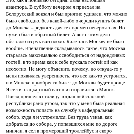
авантюра. В субботу вечером я приехал на
Белорусский вокзал и был приятно удивлен, что можно
было свободно, без какой-либо очереди купить билет
до Минска – редкость для тех времен невероятная. Но
нужен был и обратный билет. А вот с этим дело
обстояло из рук вон плохо. Билетов в Москву не было
вообще. Впечатление складывалось такое, что Москва
старалась максимально освободиться от надоедливых
гостей, в то время как к себе пускала гостей ой как
неохотно. Не могу объяснить почему, но откуда-то у
меня появилась уверенность, что все как-то устроится,
и в Минске приобрести билет до Москвы будет проще.
Я сел в плацкартный вагон и отправился в Минск.
Поезд пришел в столицу тогдашней союзной
республики рано утром, так что у меня была реальная
возможность попасть на службу в кафедральный
собор, куда я и устремился. Без труда узнав, как
добраться до собора, у попавшихся мне по дороге
минчан, я сел в промерзший троллейбус и скоро