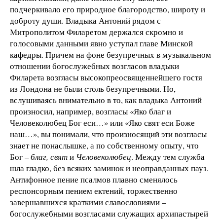
подчеркивало его природное благородство, широту и
доброту души. Владыка Антоний рядом с
Митрополитом Филаретом держался скромно и
голосовыми данными явно уступал главе Минской
кафедры. Причем на фоне безупречных в музыкальном
отношении богослужебных возгласов владыки
Филарета возгласы высокопреосвященнейшего гостя
из Лондона не были столь безупречными. Но,
вслушиваясь внимательно в то, как владыка Антоний
произносил, например, возгласы «Яко благ и
Человеколюбец Бог еси…» или «Яко свят еси Боже
наш…», вы понимали, что произносящий эти возгласы
знает не понаслышке, а по собственному опыту, что
Бог –
благ, свят
и
Человеколюбец
. Между тем служба
шла гладко, без всяких заминок и неоправданных пауз.
Антифонное пение псалмов плавно сменялось
респонсорным пением ектений, торжественно
завершавшихся краткими славословиями –
богослужебными возгласами служащих архипастырей