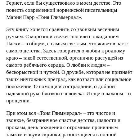
Гернет, если бы существовало в моем детстве. Это
повесть современной норвежской писательницы
Марии Парр «Тоня Глиммердал».
Эту книгу хочется сравнить со звонким весенним
ручьем. С морозной свежестью или с ожиданием
Пасхи – в общем, с самым светлым, что живет в нас с
самого детства. Здесь говорится о любви к родному
краю – такой естественной, органично растущей из
самого ребячьего сердца. О любви к людям –
бескорыстной и чуткой. О дружбе, которая не признаёт
таких ничтожных преград, как возраст или социальное
положение. О помощи и сострадании, о доброй
надежной руке близкого человека. И еще о важном – о
прощении.
При этом вся «Тоня Глиммердал» – это чистое и
звонкое, безграничное счастье детства, шалости и
проказы, день рождения с огромным пряничным
замком и звуки скрипки, разносящиеся в ночной