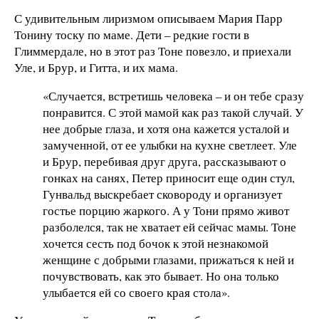
С удивительным лиризмом описываем Мария Парр
Тонину тоску по маме. Дети – редкие гости в
Глиммердале, но в этот раз Тоне повезло, и приехали
Уле, и Брур, и Гитта, и их мама.
«Случается, встретишь человека – и он тебе сразу
понравится. С этой мамой как раз такой случай. У
нее добрые глаза, и хотя она кажется усталой и
замученной, от ее улыбки на кухне светлеет. Уле
и Брур, перебивая друг друга, рассказывают о
гонках на санях, Петер приносит еще один стул,
Гунвальд выскребает сковороду и организует
гостье порцию жаркого. А у Тони прямо живот
разболелся, так не хватает ей сейчас мамы. Тоне
хочется сесть под бочок к этой незнакомой
женщине с добрыми глазами, прижаться к ней и
почувствовать, как это бывает. Но она только
улыбается ей со своего края стола».