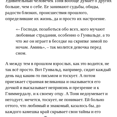
Удивительный человечек Тоня вообще думает о других
больше, чем о себе. Ее занимают судьбы, обиды,
радости близких, происшествия прошлого,
определившие их жизнь, да и просто их настроение.
«– Господи, позаботься обо всех, кого мучают
любовные страдания, особенно о Гунвальде, а то
что же он играет в беседке на скрипке зимой по
ночам. Аминь», – так молится девочка перед
сном.
А между тем в прошлом взрослых, как это водится, не
так всё просто. Вот Гунвальд, например, сидит каждый
день над каким-то письмом и тоскует. А потом
приезжает странная великанша и оказывается его
дочкой и высказывает неприязнь и презрение и к
Глиммердалу, и к своему отцу. А Тоня недоумевает и
негодует, мечется, тоскует, не понимает. Ей больно
оттого, что любимый и знакомый, казалось бы, до
каждого камешка край скрывает свои тайны и его