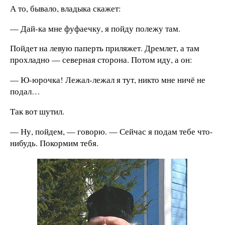
А то, бывало, владыка скажет:
— Дай-ка мне фуфаечку, я пойду полежу там.
Пойдет на левую паперть приляжет. Дремлет, а там
прохладно — северная сторона. Потом иду, а он:
— Ю-юрочка! Лежал-лежал я тут, никто мне ничё не
подал…
Так вот шутил.
— Ну, пойдем, — говорю. — Сейчас я подам тебе что-
нибудь. Покормим тебя.