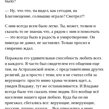
было?
— Ну, что-что, ты видел, как сегодня, на
Благовещение, солнышко играло? Смотрел?!
С ним всегда всем было легко. Ты, может, толком и
сказать-то не знаешь что, а рядом с ним и помолчать
— это всегда было в радость и умиротворение. Он
никогда не давил, не заставлял. Только просил и
смиренно ждал.
Поражала его удивительная способность любить всех
и каждого. Я часто был свидетелем его общения еще
там, на Астраханской земле, с представителями других
религий, да и просто с теми, кто и не считал себя за
верующего: просто мимо храма человек идет, а,
увидев Владыку, тут же останавливается. И Владыке
всегда было что сказать этим людям. Его вообще всё
население нашего края любило. Куда бы он ни
приезжал, сбегались все: верующие, неверующие,
русские, татары, казахи… Все относились к нему