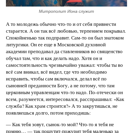
Митрополит Иона служит
А то молодежь обычно что-то и от себя привнести
старается. А он так всё любовью, терпением покрывал.
Спокойненько так подправит. Сам-то он был знатоком
литургики. Он ее еще в Московской духовной
академии преподавал да ставленников во священство
обучал там, что и как делать надо. Хотя он и
самостоятельность чрезвычайно уважал: чтобы ты во
всё сам вникал, всё видел, где что необходимо
исправить, чтобы сам включался, делал всё по
сыновней преданности Богу, а не потому, что там
церковным управленцам что-то надо. По-отечески он
всем, разумеется, интересовался, расспрашивал: «Как
служба? Как храм строится?» А то закрутишься, не
появляешься долго, потом приходишь:
— Как тебя зовут, сынок-то мой? Что-то я тебя не
помню… — так пошутит-пожурит тебя маленько за