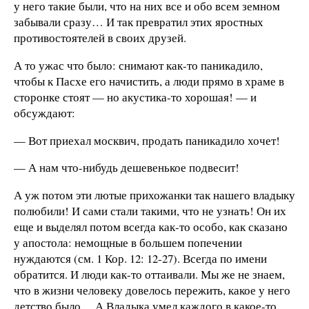
у него такие были, что на них все и обо всем земном
забывали сразу… И так превратил этих яростных
противостоятелей в своих друзей.
А то ужас что было: снимают как-то паникадило,
чтобы к Пасхе его начистить, а люди прямо в храме в
сторонке стоят — но акустика-то хорошая! — и
обсуждают:
— Вот приехал москвич, продать паникадило хочет!
— А нам что-нибудь дешевенькое подвесит!
А уж потом эти лютые прихожанки так нашего владыку
полюбили! И сами стали такими, что не узнать! Он их
еще и выделял потом всегда как-то особо, как сказано
у апостола: немощные в большем попечении
нуждаются (см. 1 Кор. 12: 12-27). Всегда по имени
обратится. И люди как-то оттаивали. Мы же не знаем,
что в жизни человеку довелось пережить, какое у него
детство было… А Владыка умел каждого в какое-то