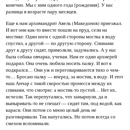
конечно. Мы с ним одного года [рождения]. У нас
разница в возрасте пару месяцев.
Еще к нам архимандрит Авель (Македонов) приезжал.
И вот они как-то вместе пошли на пруд, сели на
мостике. Один ноги с одной стороны мостка в воду
спустил, а другой — по другую сторону. Спинами
друг к другу сидят, примолкли, задумались. А у нас
была собака овчарка, ученая. Нам ее один архиерей
подарил. Она очень любила носить палку. И вот я
подкрался… Они уж и переговариваются тихо о чем-
то… Бросаю палку — вперед, за мостик, в воду. И этот
наш Анчар с такой скоростью пронесся между их
спинами, что смотрю: а мостик-то пустой… Нет их,
исчезли. Так перепугались, что занырнули, да и
выныривать-то не спешат — сидят там, под водой, как
караси. Они потом со мною целый день не
разговаривали. Так напугались. Но потом всегда со
смехом вспоминали.