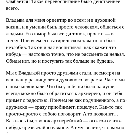
улыбается! Такое перевоспитание было действеннее
всего.
Владыка для меня ориентир во всем: и в духовной
жизни, и в умении быть просто человеком, общаться с
людьми. Его юмор был всегда тонок, прост и — в
точку. При всем его сатирическом таланте он был
незлобив. Так он и нас воспитывал: как скажет что-
нибудь — настолько точно, что не рассмеяться нельзя.
Обиды нет, но и поступать так больше не будешь.
Мы с Владыкой просто друзьями стали, несмотря на
всю нашу разницу лет и духовного возраста. Часто мы
с ним чаевничали. Что бы у тебя ни было на душе,
всегда можно было обратиться к архиерею, и он тебя
примет с радостью. Причем не как подчиненного, а по-
дружески — сразу приобнимет, поцелует. Как-то так
просто-просто с тобою поговорит. А то позвонит…
Казалось бы, звонок архиерейский — ого-го-го: что-
нибудь чрезвычайно важное. А ему, знаете, что важно