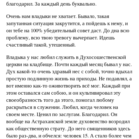
благодарил. За каждый день буквально.
Очень нам владыки не хватает. Бывало, такая
запутанная ситуация закрутится, а пойдешь к нему, и
он тебе на 100% убедительный совет даст. До дна всю
проблему, всю твою тревогу вычерпает. Идешь
счастливый такой, утешенный.
Владыка у нас любил служить в Духосошественской
церкви на кладбище. Почти каждый месяц бывал у нас.
Дух какой-то очень здравый нес с собой, точно вдыхал
простую подлинную жизнь на приходы. Не подавлял, а
вот именно как-то оживотворить всё мог. Каждый при
этом оставался сам собою, и он культивировал эту
своеобразность того да этого, помогал любому
раскрыться в служении. Любил, когда человек на
своем месте. Ценил по заслугам. Благодарил. Он
вообще на Астраханской земле духовенство возродил
как общественную страту. До него священников здесь
было раз-два, и обчелся: человек 15. А стало более чем