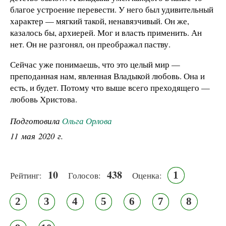
благое устроение перевести. У него был удивительный
характер — мягкий такой, ненавязчивый. Он же,
казалось бы, архиерей. Мог и власть применить. Ан
нет. Он не разгонял, он преображал паству.
Сейчас уже понимаешь, что это целый мир —
преподанная нам, явленная Владыкой любовь. Она и
есть, и будет. Потому что выше всего преходящего —
любовь Христова.
Подготовила
Ольга Орлова
11 мая 2020 г.
10
438
1
Рейтинг:
Голосов:
Оценка:
2
3
4
5
6
7
8