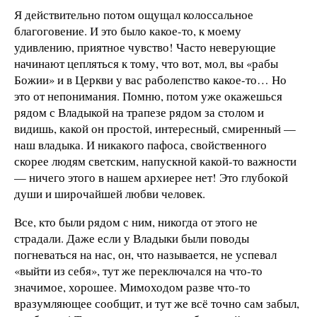
Я действительно потом ощущал колоссальное
благоговение. И это было какое-то, к моему
удивлению, приятное чувство! Часто неверующие
начинают цепляться к тому, что вот, мол, вы «рабы
Божии» и в Церкви у вас раболепство какое-то… Но
это от непонимания. Помню, потом уже окажешься
рядом с Владыкой на трапезе рядом за столом и
видишь, какой он простой, интересный, смиренный —
наш владыка. И никакого пафоса, свойственного
скорее людям светским, напускной какой-то важности
— ничего этого в нашем архиерее нет! Это глубокой
души и широчайшей любви человек.
Все, кто были рядом с ним, никогда от этого не
страдали. Даже если у Владыки были поводы
погневаться на нас, он, что называется, не успевал
«выйти из себя», тут же переключался на что-то
значимое, хорошее. Мимоходом разве что-то
вразумляющее сообщит, и тут же всё точно сам забыл,