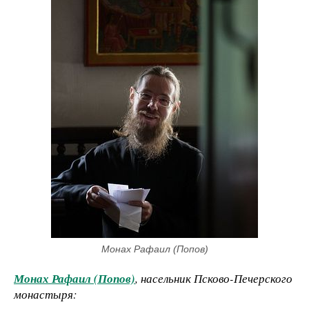
Монах Рафаил (Попов)
Монах Рафаил (Попов)
, насельник Псково-Печерского
монастыря: