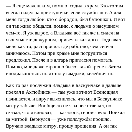
— Я еще маленьким, помню, ходил в храм. Кто-то там
всегда сидел на приступочке, если службы нет. А для
меня тогда любой, кто с бородой, был батюшкой. И вот
он так живо общался, помню, с людьми о насущном
чем-то. Я уж вырос, а Владыка всё так же и сидел на
своем месте дежурном, привечал каждого. Подозвал
меня как-то, расспросил: где работаю, чем сейчас
занимаюсь. Потом при храме мне потрудиться
предложил. После и в алтарь пригласил помогать.
Помню, мне даже страшно было: такой трепет. Затем
иподиаконствовать я стал у владыки, келейничать.
Как-то раз послужил Владыка в Баскунчаке и дальше
поехал в Ахтюбинск — там уже вот-вот Всенощная
начинается, и вдруг выяснилось, что мы в Баскунчаке
митру забыли. Вообще-то не я за нее отвечал, но
сказал, что я виноват, — казалось, геройствую. Поехал
за митрой. Вернулся — уже полслужбы прошло.
Вручаю владыке митру, прошу прощения. А он так