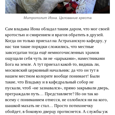
Митрополит Иона. Целование креста
Сам владыка Иона обладал таким даром, что мог своей
кротостью и смирением и врагов обратить в друзей.
Когда он только приехал на Астраханскую кафедру, у
нас там такие порядки сложились, что местные
завсегдатаи тогда ещё немногочисленных храмов
ощущали себя чуть ли не «царьками», наместниками
Бога на земле. А тут приехал какой-то, видишь ли,
московский церковный начальник: да что он тут в
нашем местном колорите вообще понимает! Были
такие, что Владыку и в кафедральный собор не
пускали, чтоб «не зазнавался», прямо закрывали дверь,
преграждали путь… Представляете? Но он так ко
всему с пониманием отнесся, не озлобился ни на кого,
шашкой махать не стал… Просто потихонечку
обойдет, в боковую дверцу протиснется. А службы уж