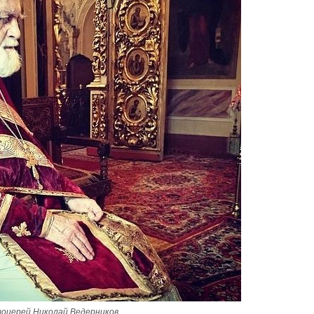
Великомученик Георгий Победоносец. Н
святого
Роман Котов
Как найти своё место в жизни
Кирилл Мурышев
оиерей Николай Ведерников