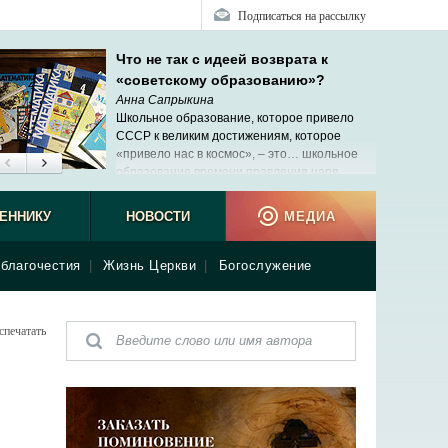
Подписаться на рассылку
Что не так с идеей возврата к
«советскому образованию»?
Анна Сапрыкина
Школьное образование, которое привело
СССР к великим достижениям, которое
«привело нас в космос», ‒ это… школьное
образование времени правления царя
Николая II.
ЕННИКУ
НОВОСТИ
МЕДИА
благочестия
|
Жизнь Церкви
|
Богослужение
спечатать