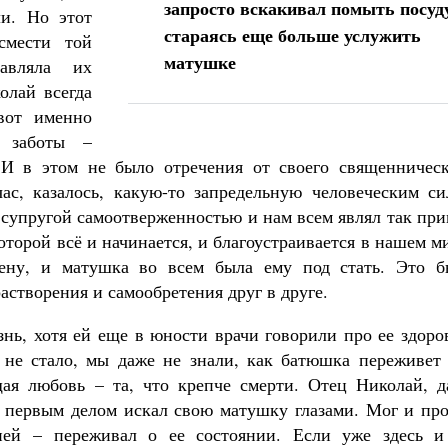
запросто вскакивал помыть посуд
и. Но этот
стараясь еще больше услужить
смести той
матушке
тавляла их
олай всегда
вот именно
, заботы –
 И в этом не было отречения от своего священническ
ас, казалось, какую-то запредельную человеческим си
д супругой самоотверженностью и нам всем являл так пр
оторой всё и начинается, и благоустраивается в нашем м
ну, и матушка во всем была ему под стать. Это б
астворения и самообретения друг в друге.
ь, хотя ей еще в юности врачи говорили про ее здоров
 не стало, мы даже не знали, как батюшка переживет 
щая любовь – та, что крепче смерти. Отец Николай, д
а первым делом искал свою матушку глазами. Мог и про
ней – переживал о ее состоянии. Если уже здесь и