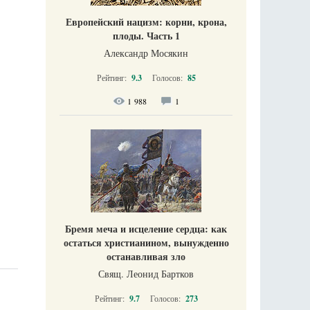
Европейский нацизм: корни, крона,
плоды. Часть 1
Александр Мосякин
Рейтинг:
9.3
Голосов:
85
1 988
1
Бремя меча и исцеление сердца: как
остаться христианином, вынужденно
останавливая зло
Свящ. Леонид Бартков
Рейтинг:
9.7
Голосов:
273