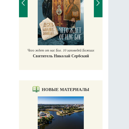
П
Е
аучись у
Чего ждет от нас Бог. 10 заповедей Божиих
Святитель Николай Сербский
НОВЫЕ МАТЕРИАЛЫ