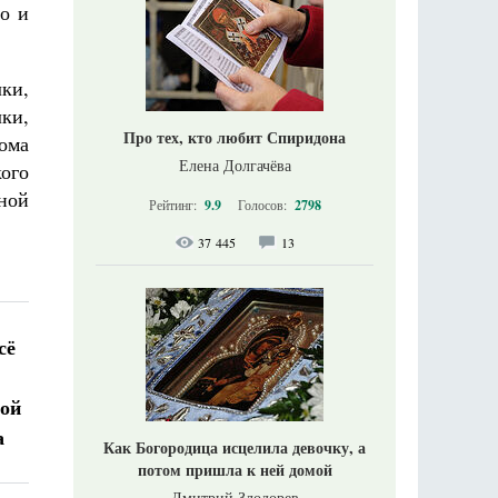
о и
ки,
лки,
Про тех, кто любит Спиридона
ома
Елена Долгачёва
ого
ной
Рейтинг:
9.9
Голосов:
2798
37 445
13
сё
той
а
Как Богородица исцелила девочку, а
потом пришла к ней домой
Дмитрий Злодорев