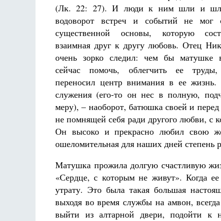
(Лк. 22: 27). И люди к ним шли и шл
водоворот встреч и событий не мог 
существенной основы, которую сос
взаимная друг к другу любовь. Отец Ник
очень зорко следил: чем бы матушке 
сейчас помочь, облегчить ее труды
переносил центр внимания в ее жизнь.
служения (его-то он нес в полную, подч
меру), – наоборот, батюшка своей и пере
не помнящей себя ради другого любви, с к
Он высоко и прекрасно любил свою же
ошеломительная для наших дней степень р
Матушка прожила долгую счастливую жизн
«Сердце, с которым не живут». Когда ее
утрату. Это была такая большая настоя
выходя во время службы на амвон, всегд
выйти из алтарной двери, подойти к 