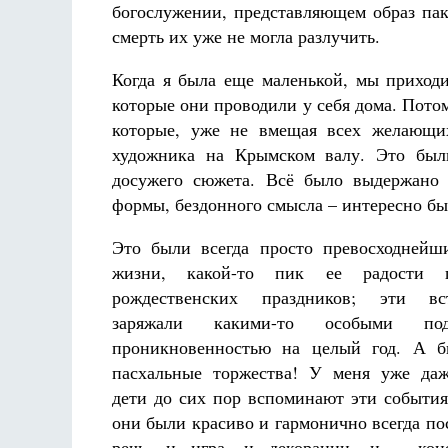
богослужении, представляющем образ пак
смерть их уже не могла разлучить.
Когда я была еще маленькой, мы приход
которые они проводили у себя дома. Пото
которые, уже не вмещая всех желающих
художника на Крымском валу. Это был
досужего сюжета. Всё было выдержано
формы, бездонного смысла – интересно бы
Это были всегда просто превосходнейш
жизни, какой-то пик ее радости п
рождественских праздников; эти в
заряжали какими-то особыми по
проникновенностью на целый год. А 
пасхальные торжества! У меня уже даж
дети до сих пор вспоминают эти события
они были красиво и гармонично всегда по
речь, и игра, и декорации, и – ко