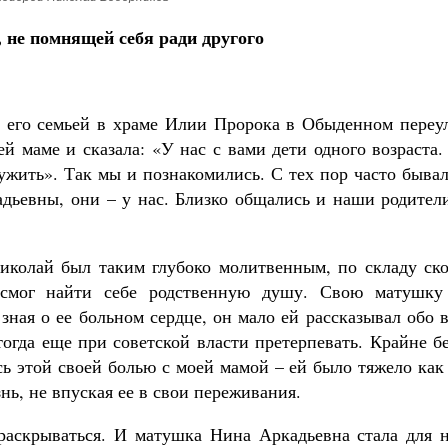
 не помнящей себя ради другого
 его семьей в храме Илии Пророка в Обыденном переул
 маме и сказала: «У нас с вами дети одного возраста.
ужить». Так мы и познакомились. С тех пор часто быва
ьевны, они – у нас. Близко общались и наши родители
иколай был таким глубоко молитвенным, по складу ско
 смог найти себе родственную душу. Свою матушку
зная о ее больном сердце, он мало ей рассказывал обо 
тогда еще при советской власти претерпевать. Крайне б
сь этой своей болью с моей мамой – ей было тяжело как
нь, не впуская ее в свои переживания.
раскрываться. И матушка Нина Аркадьевна стала для н