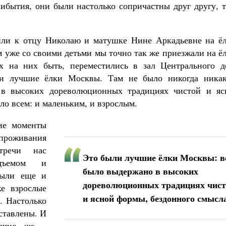
ибытия, они были настолько сопричастны друг другу, т
или к отцу Николаю и матушке Нине Аркадьевне на ёл
м уже со своими детьми мы точно так же приезжали на ё
 на них быть, переместились в зал Центрального д
и лучшие ёлки Москвы. Там не было никогда никак
 в высоких дореволюционных традициях чистой и яс
ло всем: и маленьким, и взрослым.
ие моменты
роживания
стречи нас
Это были лучшие ёлки Москвы: в
дъемом и
было выдержано в высоких
были еще и
дореволюционных традициях чис
е взрослые
и ясной формы, бездонного смысл
. Настолько
ставлены. И
нечно же –