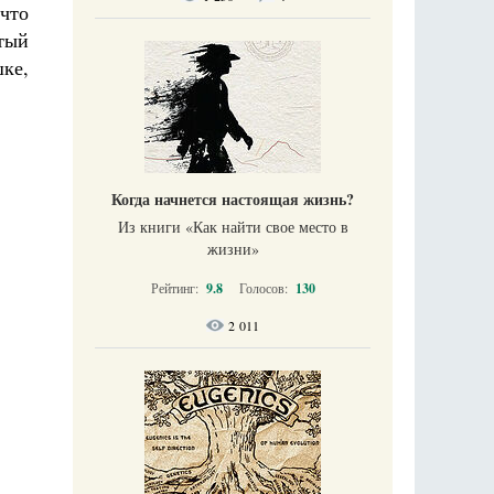
 что
тый
ке,
Когда начнется настоящая жизнь?
Из книги «Как найти свое место в
жизни​»
Рейтинг:
9.8
Голосов:
130
2 011