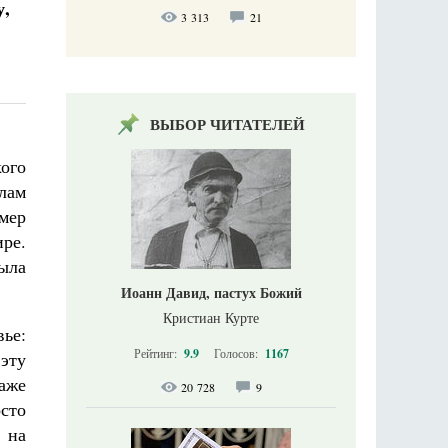
у,
3 313
21
ВЫБОР ЧИТАТЕЛЕЙ
ого
лам
имер
ире.
ыла
Иоанн Давид, пастух Божий
Кристиан Курте
ье:
Рейтинг:
9.9
Голосов:
1167
эту
аже
20 728
9
сто
 на