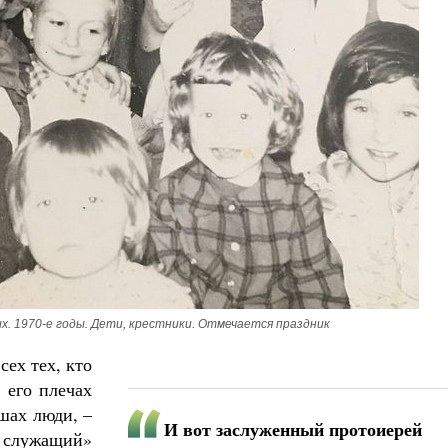
х. 1970-е годы. Дети, крестники. Отмечается праздник
сех тех, кто
 его плечах
ушах люди, –
И вот заслуженный протоиерей
к служащий»