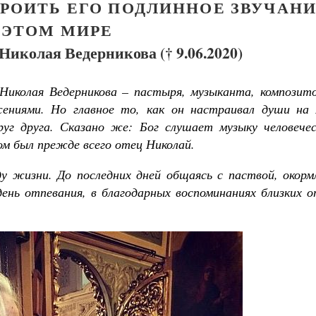
РОИТЬ ЕГО ПОДЛИННОЕ ЗВУЧАН
 ЭТОМ МИРЕ
иколая Ведерникова († 9.06.2020)
Николая Ведерникова – пастыря, музыканта, композито
ениями. Но главное то, как он настраивал души на 
руг друга. Сказано же: Бог слушает музыку человечес
м был прежде всего отец Николай.
 жизни. До последних дней общаясь с паствой, окормл
день отпевания, в благодарных воспоминаниях близких 