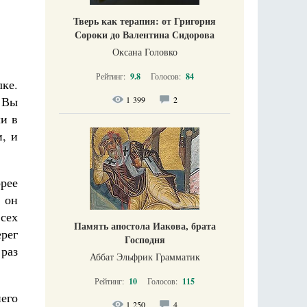
Тверь как терапия: от Григория
Сороки до Валентина Сидорова
Оксана Головко
Рейтинг:
9.8
Голосов:
84
ке.
 Вы
1 399
2
ли в
, и
рее
 он
всех
Память апостола Иакова, брата
ерег
Господня
 раз
Аббат Эльфрик Грамматик
Рейтинг:
10
Голосов:
115
его
1 250
4