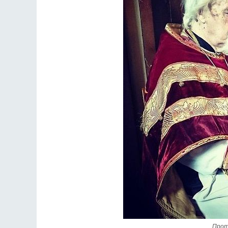
Разлуки не будет
Фредерика де Грааф
Прот