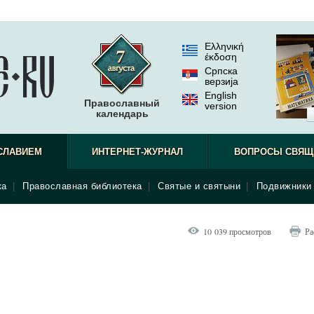
Ελληνική
έκδοση
Српска
верзиjа
English
Православный
version
календарь
СЛАВИЕМ
ИНТЕРНЕТ-ЖУРНАЛ
ВОПРОСЫ СВЯЩ
ка
|
Православная библиотека
|
Святые и святыни
|
Подвижники 
10 039 просмотров
Ра