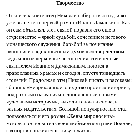
Творчество
От книги к книге отец Николай набирал высоту, и вот
уже вышел его первый роман «Иоанн Дамаскин». Как
он сам объяснял, этот святой поразил его еще в
студенчестве – яркой судьбой, сочетанием истового
монашеского служения, борьбой за почитание
иконописи с вдохновенным духовным творчеством –
ведь многие церковные песнопения, сочиненные
святителем Иоанном Дамаскиным, поются в
православных храмах и сегодня, спустя тринадцать
столетий. Продолжал отец Николай писать и рассказы:
сборник «Неприкаянное юродство простых историй»,
под разными названиями, дополненный новыми
чудесными историями, выходил снова и снова, в
разных издательствах. Большой популярностью стал
пользоваться и его роман «Жены-мироносицы»,
который он посвятил своей любимой матушке Иоанне,
с которой прожил счастливую жизнь.