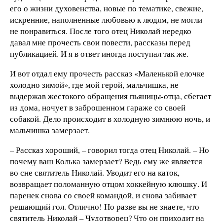
его о жизни духовенства, новые по тематике, свежие,
искренние, наполненные любовью к людям, не могли
не понравиться. После того отец Николай нередко
давал мне прочесть свои повести, рассказы перед
публикацией. И я в ответ иногда поступал так же.
И вот отдал ему прочесть рассказ «Маленькой елочке
холодно зимой», где мой герой, мальчишка, не
выдержав жестокого обращения пьяницы-отца, сбегает
из дома, ночует в заброшенном гараже со своей
собакой. Дело происходит в холодную зимнюю ночь, и
мальчишка замерзает.
– Рассказ хороший, – говорил тогда отец Николай. – Но
почему ваш Колька замерзает? Ведь ему же является
во сне святитель Николай. Уводит его на каток,
возвращает поломанную отцом хоккейную клюшку. И
паренек снова со своей командой, и снова забивает
решающий гол. Отлично! Но разве вы не знаете, что
святитель Николай – Чудотворец? Что он приходит на