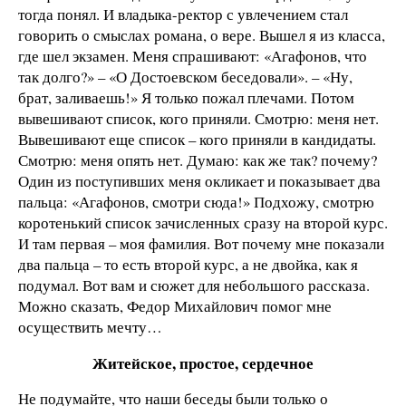
тогда понял. И владыка-ректор с увлечением стал
говорить о смыслах романа, о вере. Вышел я из класса,
где шел экзамен. Меня спрашивают: «Агафонов, что
так долго?» – «О Достоевском беседовали». – «Ну,
брат, заливаешь!» Я только пожал плечами. Потом
вывешивают список, кого приняли. Смотрю: меня нет.
Вывешивают еще список – кого приняли в кандидаты.
Смотрю: меня опять нет. Думаю: как же так? почему?
Один из поступивших меня окликает и показывает два
пальца: «Агафонов, смотри сюда!» Подхожу, смотрю
коротенький список зачисленных сразу на второй курс.
И там первая – моя фамилия. Вот почему мне показали
два пальца – то есть второй курс, а не двойка, как я
подумал. Вот вам и сюжет для небольшого рассказа.
Можно сказать, Федор Михайлович помог мне
осуществить мечту…
Житейское, простое, сердечное
Не подумайте, что наши беседы были только о