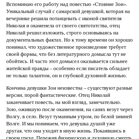
Вспоминаю его работу над повестью «Стояние Зои».
Уникальный случай с самарской девушкой, которая на
вечеринке решила потанцевать с иконой святителя
Николая и окаменела от своего святотатства, отец
Николай решил изложить, строго основываясь на
документальных фактах. Но к тому времени он хорошо
понимал, что художественное произведение требует
своей формы, что без литературного домысла тут не
обойтись. И часто этот домысел оказывается сильнее
житейской правды – особенно если писатель обладает
не только талантом, он и глубокой духовной жизнью.
Кончина девушки Зои неизвестна – существуют разные
версии, порой фантастические. Отец Николай
заканчивает повесть, на мой взгляд, замечательно.
Зою, ожившую после окаменения, на санях везут через
Волгу, в село. Везут туманным утром, по белой зимней
Волге. И мы понимаем, что девушка душой уже
другая, что она уходит в иную жизнь. Покаявшись в
своем грехе. Пережив физическую и духовную смерть.