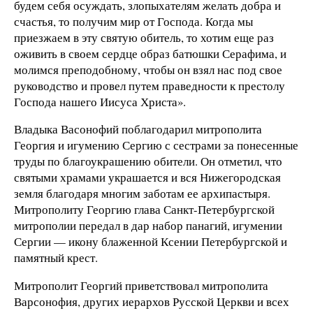
будем себя осуждать, злопыхателям желать добра и
счастья, то получим мир от Господа. Когда мы
приезжаем в эту святую обитель, то хотим еще раз
оживить в своем сердце образ батюшки Серафима, и
молимся преподобному, чтобы он взял нас под свое
руководство и провел путем праведности к престолу
Господа нашего Иисуса Христа».
Владыка Васонофий поблагодарил митрополита
Георгия и игумению Сергию с сестрами за понесенные
труды по благоукрашению обители. Он отметил, что
святыми храмами украшается и вся Нижегородская
земля благодаря многим заботам ее архипастыря.
Митрополиту Георгию глава Санкт-Петербургской
митрополии передал в дар набор панагий, игумении
Сергии — икону блаженной Ксении Петербургской и
памятный крест.
Митрополит Георгий приветствовал митрополита
Варсонофия, других иерархов Русской Церкви и всех