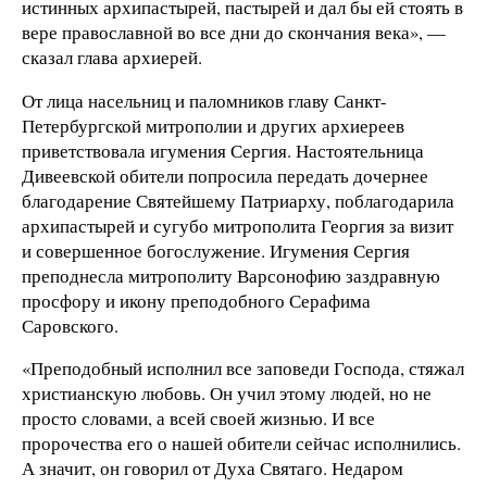
истинных архипастырей, пастырей и дал бы ей стоять в
вере православной во все дни до скончания века», —
сказал глава архиерей.
От лица насельниц и паломников главу Санкт-
Петербургской митрополии и других архиереев
приветствовала игумения Сергия. Настоятельница
Дивеевской обители попросила передать дочернее
благодарение Святейшему Патриарху, поблагодарила
архипастырей и сугубо митрополита Георгия за визит
и совершенное богослужение. Игумения Сергия
преподнесла митрополиту Варсонофию заздравную
просфору и икону преподобного Серафима
Саровского.
«Преподобный исполнил все заповеди Господа, стяжал
христианскую любовь. Он учил этому людей, но не
просто словами, а всей своей жизнью. И все
пророчества его о нашей обители сейчас исполнились.
А значит, он говорил от Духа Святаго. Недаром