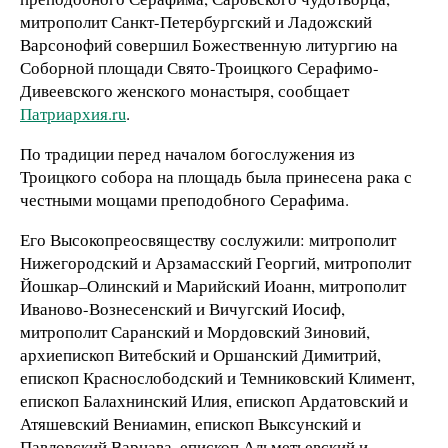
митрополит Санкт-Петербургский и Ладожский
Варсонофий совершил Божественную литургию на
Соборной площади Свято-Троицкого Серафимо-
Дивеевского женского монастыря, сообщает
Патриархия.ru
.
По традиции перед началом богослужения из
Троицкого собора на площадь была принесена рака с
честными мощами преподобного Серафима.
Его Высокопреосвяществу сослужили: митрополит
Нижегородский и Арзамасский Георгий, митрополит
Йошкар–Олинский и Марийский Иоанн, митрополит
Иваново-Вознесенский и Вичугский Иосиф,
митрополит Саранский и Мордовский Зиновий,
архиепископ Витебский и Оршанский Димитрий,
епископ Краснослободский и Темниковский Климент,
епископ Балахнинский Илия, епископ Ардатовский и
Атяшевский Вениамин, епископ Выксунский и
Павловский Варнава, епископ Альметьевский и