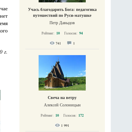
учае
Учась благодарить Бога: педагогика
анет
путешествий по Руси-матушке
емя
Петр Давыдов
кого
Рейтинг:
10
Голосов:
94
741
1
0 г.
Свеча на ветру
Алексей Солоницын
Рейтинг:
10
Голосов:
172
1 991