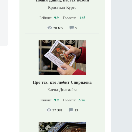
Кристиан Курте
Рейтинг:
9.9
Голосов:
1165
20 697
9
Про тех, кто любит Спиридона
Елена Долгачёва
Рейтинг:
9.9
Голосов:
2796
37 391
13