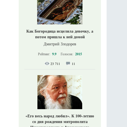
Как Богородица исцелила девочку, а
потом пришла к ней домой
Дмитрий Злодорев
Рейтинг:
9.9
Голосов:
2015
23 711
11
«Его весь народ любил». К 100-летию
со дня рождения митрополита