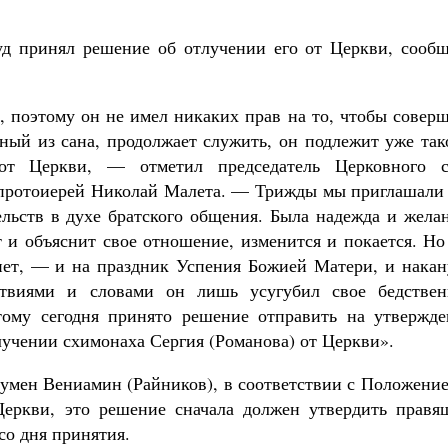
уд принял решение об отлучении его от Церкви, сообщ
, поэтому он не имел никаких прав на то, чтобы совер
ный из сана, продолжает служить, он подлежит уже так
т Церкви, — отметил председатель Церковного с
протоиерей Николай Малета. — Трижды мы приглашали 
ельств в духе братского общения. Была надежда и жела
 и объяснит свое отношение, изменится и покается. Но
нет, — и на праздник Успения Божией Матери, и накан
ствиями и словами он лишь усугубил свое бедствен
тому сегодня принято решение отправить на утвержде
учении схимонаха Сергия (Романова) от Церкви».
гумен Вениамин (Райников), в соответствии с Положени
Церкви, это решение сначала должен утвердить правя
со дня принятия.