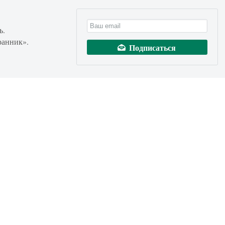
ь.
ранник».