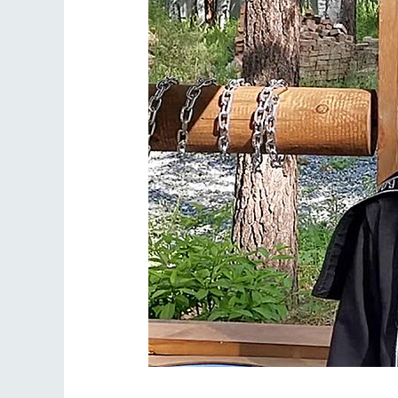
Разлуки не будет
Фредерика де Грааф