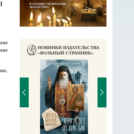
Л
ние
НОВИНКИ ИЗДАТЕЛЬСТВА
ние
«ВОЛЬНЫЙ СТРАННИК»
ние,
П
Е
аучись у