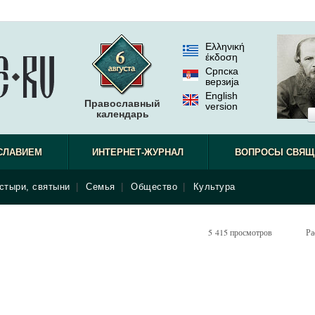
Ελληνική
έκδοση
Српска
верзиjа
English
Православный
version
календарь
СЛАВИЕМ
ИНТЕРНЕТ-ЖУРНАЛ
ВОПРОСЫ СВЯЩ
стыри, святыни
|
Семья
|
Общество
|
Культура
5 415 просмотров
Ра