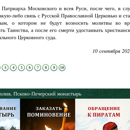
 Патриарха Московского и всея Руси, после чего, в сл
акую-либо связь с Русской Православной Церковью и ст
вым, о котором не будут возносить молитвы во вр
ть Таинства, а после его смерти удостаивать христианс
ального Церковного суда.
10 сентября 202
3
4
5
6
7
8
9
10
олия,
Псково-Печерский монастырь