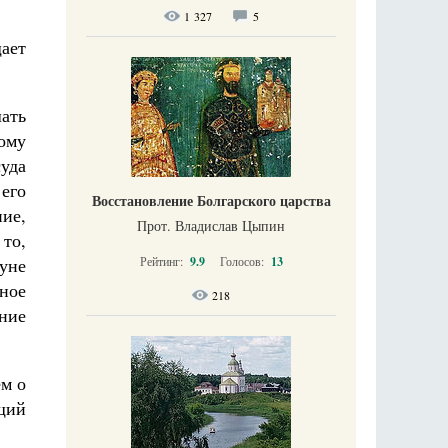
1 327
5
ает
шать
ому
уда
его
Восстановление Болгарского царства
ние,
Прот. Владислав Цыпин
 то,
уне
Рейтинг:
9.9
Голосов:
13
ное
218
ние
ем о
щий