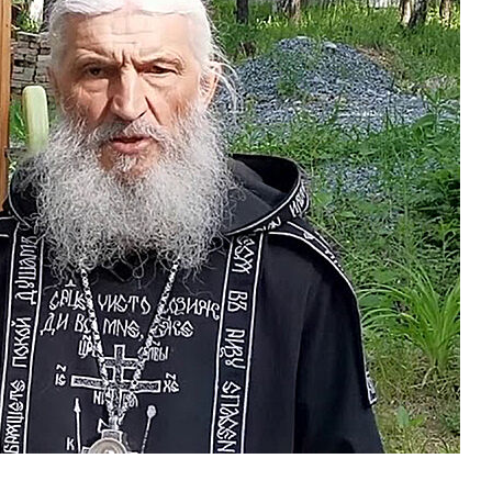
Роман Котов
Как найти своё место в жизни
Кирилл Мурышев