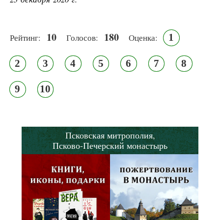
10
180
1
Рейтинг:
Голосов:
Оценка:
2
3
4
5
6
7
8
9
10
Псковская митрополия,
Псково-Печерский монастырь