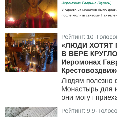
Иеромонах Гавриил (Хутен)
У одного из монахов было диаг
после молитв святому Пантеле
Рейтинг:
10
Голосо
|
«ЛЮДИ ХОТЯТ 
В ВЕРЕ КРУГЛ
Иеромонах Гавр
Крестовоздвиж
Людям полезно о
Монастырь для н
они могут приех
Рейтинг:
9.9
Голос
|