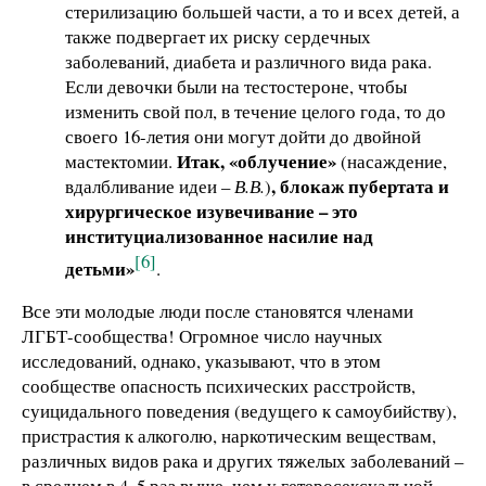
стерилизацию большей части, а то и всех детей, а
также подвергает их риску сердечных
заболеваний, диабета и различного вида рака.
Если девочки были на тестостероне, чтобы
изменить свой пол, в течение целого года, то до
своего 16-летия они могут дойти до двойной
Итак, «облучение»
мастектомии.
(насаждение,
, блокаж пубертата и
вдалбливание идеи –
В.В.
)
хирургическое изувечивание – это
институциализованное насилие над
[6]
детьми»
.
Все эти молодые люди после становятся членами
ЛГБТ-сообщества! Огромное число научных
исследований, однако, указывают, что в этом
сообществе опасность психических расстройств,
суицидального поведения (ведущего к самоубийству),
пристрастия к алкоголю, наркотическим веществам,
различных видов рака и других тяжелых заболеваний –
в среднем в 4–5 раз выше, чем у гетеросексуальной