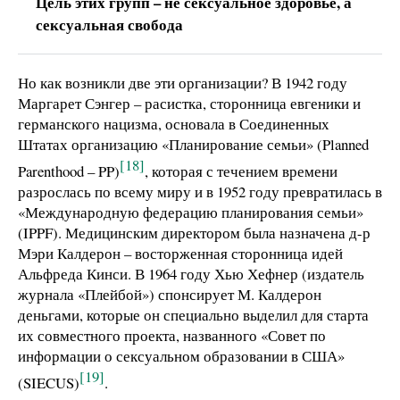
Цель этих групп – не сексуальное здоровье, а
сексуальная свобода
Но как возникли две эти организации? В 1942 году
Маргарет Сэнгер – расистка, сторонница евгеники и
германского нацизма, основала в Соединенных
Штатах организацию «Планирование семьи» (Planned
[18]
Parenthood – PP)
, которая с течением времени
разрослась по всему миру и в 1952 году превратилась в
«Международную федерацию планирования семьи»
(IPPF). Медицинским директором была назначена д-р
Мэри Калдерон – восторженная сторонница идей
Альфреда Кинси. В 1964 году Хью Хефнер (издатель
журнала «Плейбой») спонсирует М. Калдерон
деньгами, которые он специально выделил для старта
их совместного проекта, названного «Совет по
информации о сексуальном образовании в США»
[19]
(SIECUS)
.