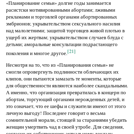
«Планирование семьи» долгие годы занимается
расистски мотивированными абортами; лживыми
рекламами и торговлей органами абортированных
эмбрионов; укрывательством сексуального насилия
над малолетними; защитой торговцев живой плотью в
ущерб их жертвам; укрывательством случаев блуда с
детьми; аморальные консультации подрастающего
[21]
поколения и многое другое.
Несмотря на то, что из «Планирования семьи» не
смогли опровергнуть подлинности обличающих их
клипов, они пытаются замазать те моменты, которые
для общественности являются наиболее скандальными.
А именно, что организация превратилась в концерн по
абортам, торгующий органами нерожденных детей, и
это означает, что ее шефы и служители имеют от этого
личную выгоду! Последнее говорит о весьма
сомнительной морали, стоящей за стараниями убедить
женщин умертвить чад в своей утробе. Для сведения,
согласно их собственному актуальному докладу,