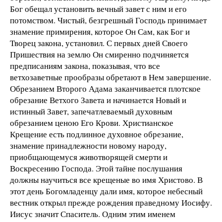
Бог обещал установить вечный завет с ним и его
потомством. Чистый, безгрешный Господь принимает
знамение примирения, которое Он Сам, как Бог и
Творец закона, установил. С первых дней Своего
Пришествия на землю Он смиренно подчиняется
предписаниям закона, показывая, что все
ветхозаветные прообразы обретают в Нем завершение.
Обрезанием Второго Адама заканчивается плотское
обрезание Ветхого Завета и начинается Новый и
истинный Завет, запечатлеваемый духовным
обрезанием ценою Его Крови. Христианское
Крещение есть подлинное духовное обрезание,
знамение принадлежности новому народу,
приобщающемуся животворящей смерти и
Воскресению Господа. Этой тайне послушания
должны научиться все крещеные во имя Христово. В
этот день Богомладенцу дали имя, которое небесный
вестник открыл прежде рождения праведному Иосифу.
Иисус значит Спаситель. Одним этим именем