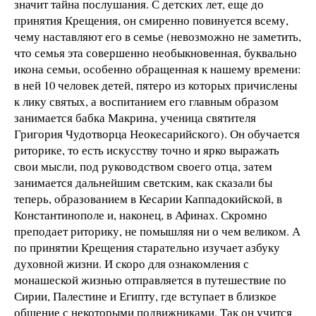
значит тайна послушания. С детских лет, еще до
принятия Крещения, он смиренно повинуется всему,
чему наставляют его в семье (невозможно не заметить,
что семья эта совершенно необыкновенная, буквально
икона семьи, особенно обращенная к нашему времени:
в ней 10 человек детей, пятеро из которых причислены
к лику святых, а воспитанием его главным образом
занимается бабка Макрина, ученица святителя
Григория Чудотворца Неокесарийского). Он обучается
риторике, то есть искусству точно и ярко выражать
свои мысли, под руководством своего отца, затем
занимается дальнейшим светским, как сказали бы
теперь, образованием в Кесарии Каппадокийской, в
Константинополе и, наконец, в Афинах. Скромно
преподает риторику, не помышляя ни о чем великом. А
по принятии Крещения старательно изучает азбуку
духовной жизни. И скоро для ознакомления с
монашеской жизнью отправляется в путешествие по
Сирии, Палестине и Египту, где вступает в близкое
общение с некоторыми подвижниками. Так он учится