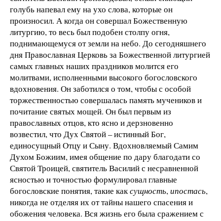
голубь напевал ему на ухо слова, которые он
произносил. А когда он совершал Божественную
литургию, то весь был подобен столпу огня,
поднимающемуся от земли на небо. До сегодняшнего
дня Православная Церковь за Божественной литургией
самых главных наших праздников молится его
молитвами, исполненными высокого богословского
вдохновения. Он заботился о том, чтобы с особой
торжественностью совершалась память мучеников и
почитание святых мощей. Он был первым из
православных отцов, кто ясно и дерзновенно
возвестил, что Дух Святой – истинный Бог,
единосущный Отцу и Сыну. Вдохновляемый Самим
Духом Божиим, имея общение по дару благодати со
Святой Троицей, святитель Василий с несравненной
ясностью и точностью формулировал главные
богословские понятия, такие как
сущность
,
ипостась
,
никогда не отделяя их от тайны нашего спасения и
обожения человека. Вся жизнь его была сражением с