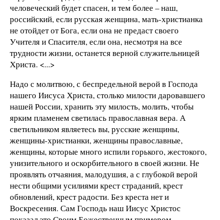
человеческий будет спасен, и тем более – наш,
российский, если русская женщина, мать-христианка
не отойдет от Бога, если она не предаст своего
Учителя и Спасителя, если она, несмотря на все
трудности жизни, останется верной служительницей
Христа. <...>
Надо с молитвою, с беспредельной верой в Господа
нашего Иисуса Христа, столько милости даровавшего
нашей России, хранить эту милость, молить, чтобы
ярким пламенем светилась православная вера. А
светильником являетесь вы, русские женщины,
женщины-христианки, женщины православные,
женщины, которые много испили горького, жестокого,
унизительного и оскорбительного в своей жизни. Не
проявлять отчаяния, малодушия, а с глубокой верой
нести общими усилиями крест страданий, крест
обновлений, крест радости. Без креста нет и
Воскресения. Сам Господь наш Иисус Христос
показал это Своим Божественным примером.