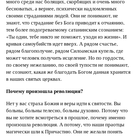
много среди нас болящих, скорбящих и очень много
бесноватых, а вернее, психически надломленных
своими страданиями людей. Они не понимают, не
знают, что страдание без Бога приводит к отчаянию,
тем более подогреваемому сатанинским сознанием:
«Ты один, тебе никто не поможет, уходи из жизни». И
кривая самоубийств идет вверх. А рядом счастье,
рядом благополучие, рядом Силоамская купель, где
может человек получить исцеление. Но по гордости,
по своему нежеланию, по своей тупости не понимают,
не сознают, какая же благодать Богом данная хранится
в наших святых церквах.
Почему произошла революция?
Нет у вас страха Божия и веры идти к святости. Вы
больны, больны телесно, больны духовно. Потому что
вы не хотите всмотреться в прошлое, почему именно
произошла революция. А потому, что наши праотцы
магически шли к Причастию. Они не желали понять