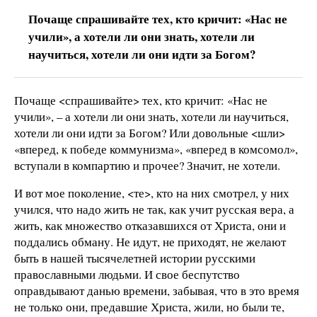
Почаще спрашивайте тех, кто кричит: «Нас не
учили», а хотели ли они знать, хотели ли
научиться, хотели ли они идти за Богом?
Почаще <спрашивайте> тех, кто кричит: «Нас не
учили», – а хотели ли они знать, хотели ли научиться,
хотели ли они идти за Богом? Или довольные <шли>
«вперед, к победе коммунизма», «вперед в комсомол»,
вступали в компартию и прочее? Значит, не хотели.
И вот мое поколение, <те>, кто на них смотрел, у них
учился, что надо жить не так, как учит русская вера, а
жить, как множество отказавшихся от Христа, они и
поддались обману. Не идут, не приходят, не желают
быть в нашей тысячелетней истории русскими
православными людьми. И свое беспутство
оправдывают данью времени, забывая, что в это время
не только они, предавшие Христа, жили, но были те,