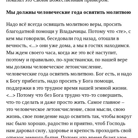
Мы должны человеческие года освятить молитвою
Надо всё всегда освящать молитвою веры, просить
благодатной помощи у Владычицы. Потому что <те>, с
кем мы говорили, беседовали год назад, отошли в
вечность, <...> они уже дома, а мы в гостях находимся.
Мы ждем своего часа, когда же это всё наступит,
поэтому и правильно, по-христиански, по нашей вере
мы должны человеческое летоисчисление,
человеческие года освятить молитвою. Бог есть, и надо
к Богу прибегать, надо просить у Бога помощи,
поддержки в это трудное время нашей земной жизни.
<...> Потому что без Бога трудно что-то совершить,
что-то сделать и даже просто жить. Самое главное –
это человеческое летоисчисление, свои мысли, свою
жизнь, свое поведение надо освятить так, чтобы вокруг
нас было хорошо, радостно и приятно, чтоб Господь
нам даровал силу, здоровье и крепость проходить свой
отрезок земного бытия. Потому что время будет злое,