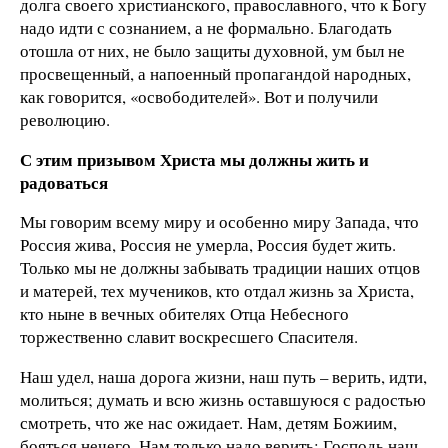
долга своего христианского, православного, что к Богу
надо идти с сознанием, а не формально. Благодать
отошла от них, не было защиты духовной, ум был не
просвещенный, а напоенный пропагандой народных,
как говорится, «освободителей». Вот и получили
революцию.
С этим призывом Христа мы должны жить и
радоваться
Мы говорим всему миру и особенно миру Запада, что
Россия жива, Россия не умерла, Россия будет жить.
Только мы не должны забывать традиции наших отцов
и матерей, тех мучеников, кто отдал жизнь за Христа,
кто ныне в вечных обителях Отца Небесного
торжественно славит воскресшего Спасителя.
Наш удел, наша дорога жизни, наш путь – верить, идти,
молиться; думать и всю жизнь оставшуюся с радостью
смотреть, что же нас ожидает. Нам, детям Божиим,
бояться нечего. Нам только надо верить: Господь наш