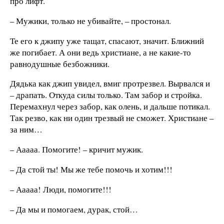
про лифт.
– Мужики, только не убивайте, – простонал.
Те его к джипу уже тащат, спасают, значит. Ближний
же погибает. А они ведь христиане, а не какие-то
равнодушные безбожники.
Дядька как джип увидел, вмиг протрезвел. Вырвался и
– драпать. Откуда силы только. Там забор и стройка.
Перемахнул через забор, как олень, и дальше потикал.
Так резво, как ни один трезвый не сможет. Христиане –
за ним…
– Ааааа. Помогите! – кричит мужик.
– Да стой ты! Мы же тебе помочь и хотим!!!
– Ааааа! Люди, помогите!!!
– Да мы и помогаем, дурак, стой…