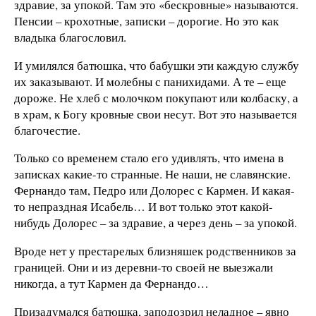
здравие, за упокой. Там это «бескровные» называются.
Пенсии – крохотные, записки – дорогие. Но это как
владыка благословил.
И умилялся батюшка, что бабушки эти каждую службу
их заказывают. И молебны с панихидами. А те – еще
дороже. Не хлеб с молочком покупают или колбаску, а
в храм, к Богу кровные свои несут. Вот это называется
благочестие.
Только со временем стало его удивлять, что имена в
записках какие-то странные. Не наши, не славянские.
Фернандо там, Педро или Долорес с Кармен. И какая-
то непраздная Исабель… И вот только этот какой-
нибудь Долорес – за здравие, а через день – за упокой.
Вроде нет у престарелых близняшек родственников за
границей. Они и из деревни-то своей не выезжали
никогда, а тут Кармен да Фернандо…
Призадумался батюшка, заподозрил неладное – явно