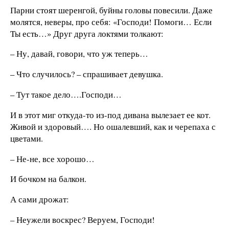
Парни стоят шеренгой, буйны головы повесили. Даже
молятся, неверы, про себя: «Господи! Помоги… Если
Ты есть…» Друг друга локтями толкают:
– Ну, давай, говори, что уж теперь…
– Что случилось? – спрашивает девушка.
– Тут такое дело….Господи…
И в этот миг откуда-то из-под дивана вылезает ее кот.
Живой и здоровый…. Но ошалевший, как и черепаха с
цветами.
– Не-не, все хорошо…
И бочком на балкон.
А сами дрожат:
– Неужели воскрес? Веруем, Господи!