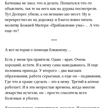
Батюшка не знал, что и делать. Попытался что-то
объяснить, так те на него как на дурака посмотрели.
Тут Долорес убили, а он незнамо шо несет. Ну и
перекрестил их на дорожку и благословил читать
молитву Божией Матери «Прибавление ума»… А что
еще-то?
***
А вот история о помощи ближнему…
Есть у меня три приятеля. Один – врач. Очень
хороший, кстати. Я к нему сама наведываюсь. И еще
половина прихода. У второго – два высших
образования, работа серьезная, а еще он – подвижник.
Где что в храме сделать – это к нему. Третий в аптеке
работает. И в эти непростые времена, когда многие
лекарства исчезли, он – просто спаситель всех
болезных и убогих.
Хорошие парни, симпатичные, веселые. И неженатые,