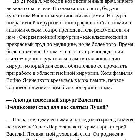
— До 21 года я, молодой новоиспеченный врач, ничего
не знал о святителе. Познакомился с ним, будучи
курсантом Военно-медицинской академии. На курсе
оперативной хирургии и топографической анатомии в
анатомическом театре преподаватели рекомендовали
нам «Очерки гнойной хирургии» как классический и
прекрасный труд по медицине, но не более того. Время
было советское. О том, что его автор впоследствии
стал священнослужителем, нам сказал лишь один
хирург, который дал совет обязательно ее прочитать
при работе в области гнойной хирургии. Хотя фамилия
Войно-Ясенецкого врезалась в мою память, первое
соприкосновение с ним было поверхностным.
— А когда известный хирург Валентин
Феликсович стал для вас святым Лукой?
— По-настоящему его имя и наследие открыл для меня
настоятель Спасо-Парголовского храма протоиерей
Василий Лесняк, мой духовный отец. Он родился в