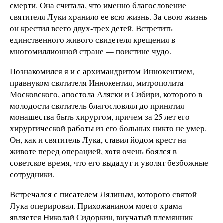
смерти. Она считала, что именно благословение
святителя Луки хранило ее всю жизнь. За свою жизнь
он крестил всего двух-трех детей. Встретить
единственного живого свидетеля крещения в
многомиллионной стране — поистине чудо.
Познакомился я и с архимандритом Иннокентием,
правнуком святителя Иннокентия, митрополита
Московского, апостола Аляски и Сибири, которого в
молодости святитель благословлял до принятия
монашества быть хирургом, причем за 25 лет его
хирургической работы из его больных никто не умер.
Он, как и святитель Лука, ставил йодом крест на
животе перед операцией, хотя очень боялся в
советское время, что его выдадут и уволят безбожные
сотрудники.
Встречался с писателем Лялиным, которого святой
Лука оперировал. Прихожанином моего храма
является Николай Сидоркин, внучатый племянник