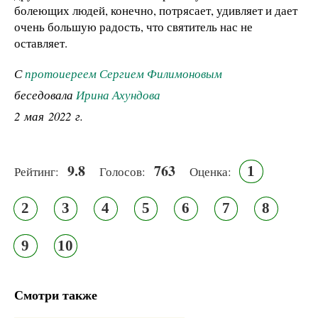
болеющих людей, конечно, потрясает, удивляет и дает
очень большую радость, что святитель нас не
оставляет.
С
протоиереем Сергием Филимоновым
беседовала
Ирина Ахундова
2 мая 2022 г.
9.8
763
1
Рейтинг:
Голосов:
Оценка:
2
3
4
5
6
7
8
9
10
Смотри также