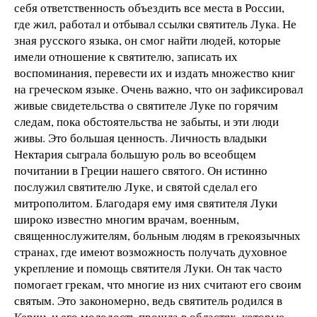
себя ответственность объездить все места в России,
где жил, работал и отбывал ссылки святитель Лука. Не
зная русского языка, он смог найти людей, которые
имели отношение к святителю, записать их
воспоминания, перевести их и издать множество книг
на греческом языке. Очень важно, что он зафиксировал
живые свидетельства о святителе Луке по горячим
следам, пока обстоятельства не забыты, и эти люди
живы. Это большая ценность. Личность владыки
Нектария сыграла большую роль во всеобщем
почитании в Греции нашего святого. Он истинно
послужил святителю Луке, и святой сделал его
митрополитом. Благодаря ему имя святителя Луки
широко известно многим врачам, военным,
священнослужителям, больным людям в грекоязычных
странах, где имеют возможность получать духовное
укрепление и помощь святителя Луки. Он так часто
помогает грекам, что многие из них считают его своим
святым. Это закономерно, ведь святитель родился в
Керчи, и его молодость прошла в областях, которые