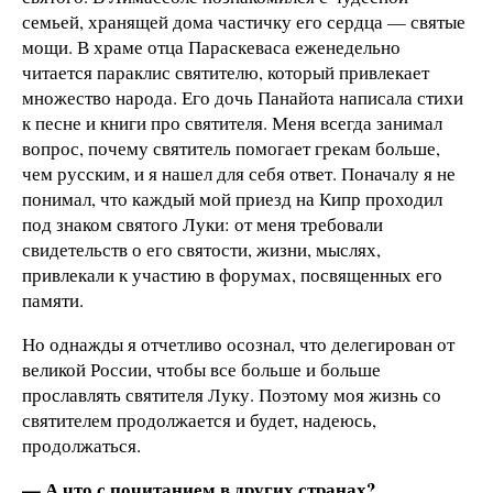
семьей, хранящей дома частичку его сердца — святые
мощи. В храме отца Параскеваса еженедельно
читается параклис святителю, который привлекает
множество народа. Его дочь Панайота написала стихи
к песне и книги про святителя. Меня всегда занимал
вопрос, почему святитель помогает грекам больше,
чем русским, и я нашел для себя ответ. Поначалу я не
понимал, что каждый мой приезд на Кипр проходил
под знаком святого Луки: от меня требовали
свидетельств о его святости, жизни, мыслях,
привлекали к участию в форумах, посвященных его
памяти.
Но однажды я отчетливо осознал, что делегирован от
великой России, чтобы все больше и больше
прославлять святителя Луку. Поэтому моя жизнь со
святителем продолжается и будет, надеюсь,
продолжаться.
— А что с почитанием в других странах?