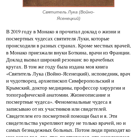
Святитель Лука (Войно-
Ясенецкий)
В 2019 году в Монако я прочитал доклад о жизни и
посмертных чудесах святителя Луки, которые
происходили в разных странах. Кроме местных врачей,
в Монако приезжали внуки Боткина, врачи из Франции.
Доклад вызвал широкий резонанс во врачебных
кругах. В том же году была издана моя книга
«Святитель Лука (Войно-Ясенецкий), исповедник, врач
и чудотворец, архиепископ Симферопольский и
Крымский, доктор медицины, профессор хирургии и
топографической анатомии. Жизнеописание и
посмертные чудеса». Феноменальные чудеса я
записываю от их участников или свидетелей.
Свидетелем его посмертной помощи был и я. Эти
свидетельства укрепляют веру не только врачей, но и
самых безнадежных больных. Потом люди приходят ко
мне через год, два, три, подтверждая, что неизлечимая