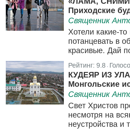
«ЛАМА, СНИМИ
Приходские бу
Священник Анто
Хотели какие-то
потанцевать в об
красивые. Дай п
Рейтинг:
9.8
Голос
|
КУДЕЯР ИЗ УЛ
Монгольские и
Священник Анто
Свет Христов пр
несмотря на вся
неустройства и т