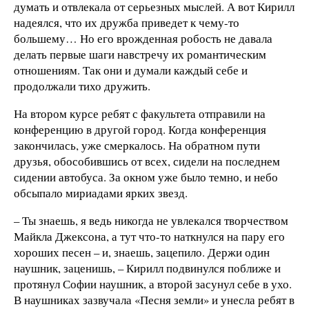
думать и отвлекала от серьезных мыслей. А вот Кирилл
надеялся, что их дружба приведет к чему-то
большему… Но его врожденная робость не давала
делать первые шаги навстречу их романтическим
отношениям. Так они и думали каждый себе и
продолжали тихо дружить.
На втором курсе ребят с факультета отправили на
конференцию в другой город. Когда конференция
закончилась, уже смеркалось. На обратном пути
друзья, обособившись от всех, сидели на последнем
сидении автобуса. За окном уже было темно, и небо
обсыпало мириадами ярких звезд.
– Ты знаешь, я ведь никогда не увлекался творчеством
Майкла Джексона, а тут что-то наткнулся на пару его
хороших песен – и, знаешь, зацепило. Держи один
наушник, заценишь, – Кирилл подвинулся поближе и
протянул Софии наушник, а второй засунул себе в ухо.
В наушниках зазвучала «Песня земли» и унесла ребят в