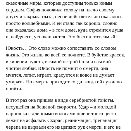
сказочные миры, которые доступны только юным
сердцам. София положила голову на плечо своему
другу и закрыла глаза, песни действительно оказались
просто волшебными. И ей стало так хорошо, словно
она оказалась дома – в том доме, куда стремится душа
и, найдя его, успокаивается. Это был он, тот самый!..
Юность… Это слово можно сопоставить со словом
жизнь. Это жизнь во всей ее полноте. В буйстве красок,
в кипении чувств, в самой острой боли и в самой
чистой любви. Юность не помнит о смерти, она
мчится, летит, играет, красуется и вовсе не думает
умирать. Но смерть приходит тогда, когда ей суждено
прийти.
В этот раз она пришла в виде серебристой тойоты,
несущейся на бешеной скорости. Удар – и молодой
парнишка с длинными волосами пшеничного цвета
лежит на асфальте. Скорая, реанимация, трепанация
черепа не вырвали его из цепких рук смерти, и его не