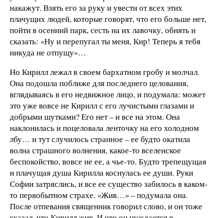
накажут. Взять его за руку и увести от всех этих
плачущих людей, которые говорят, что его больше нет,
пойти в осенний парк, сесть на их лавочку, обнять и
сказать: «Ну и перепугал ты меня, Кир! Теперь я тебя
никуда не отпущу»…
Но Кирилл лежал в своем бархатном гробу и молчал.
Она подошла поближе для последнего целования,
вглядываясь в его недвижное лицо, и подумала: может
это уже вовсе не Кирилл с его лучистыми глазами и
добрыми шутками? Его нет – и все на этом. Она
наклонилась и поцеловала ленточку на его холодном
лбу… и тут случилось странное – ее будто окатила
волна страшного волнения, какое-то вселенское
беспокойство, вовсе не ее, а чье-то. Будто трепещущая
и плачущая душа Кирилла коснулась ее души. Руки
Софии затряслись, и все ее существо забилось в каком-
то первобытном страхе. «Жив…» – подумала она.
После отпевания священник говорил слово, и он тоже
сказал, что Кирилл жив. И что он нуждается в