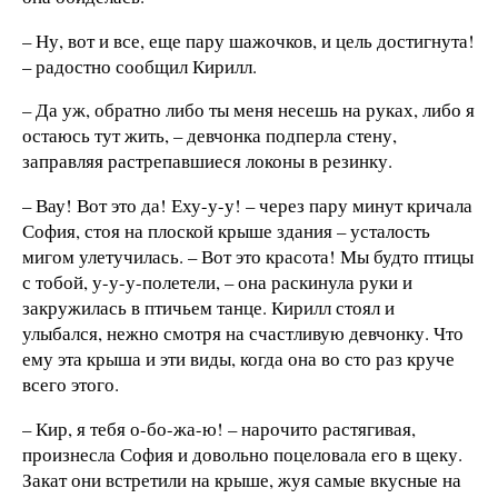
– Ну, вот и все, еще пару шажочков, и цель достигнута!
– радостно сообщил Кирилл.
– Да уж, обратно либо ты меня несешь на руках, либо я
остаюсь тут жить, – девчонка подперла стену,
заправляя растрепавшиеся локоны в резинку.
– Вау! Вот это да! Еху-у-у! – через пару минут кричала
София, стоя на плоской крыше здания – усталость
мигом улетучилась. – Вот это красота! Мы будто птицы
с тобой, у-у-у-полетели, – она раскинула руки и
закружилась в птичьем танце. Кирилл стоял и
улыбался, нежно смотря на счастливую девчонку. Что
ему эта крыша и эти виды, когда она во сто раз круче
всего этого.
– Кир, я тебя о-бо-жа-ю! – нарочито растягивая,
произнесла София и довольно поцеловала его в щеку.
Закат они встретили на крыше, жуя самые вкусные на