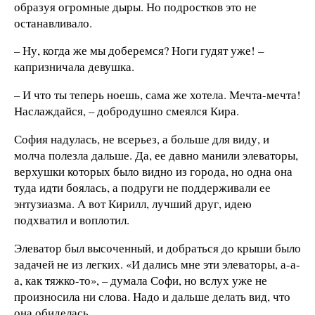
образуя огромные дыры. Но подростков это не
останавливало.
– Ну, когда же мы доберемся? Ноги гудят уже! –
капризничала девушка.
– И что ты теперь ноешь, сама же хотела. Мечта-мечта!
Наслаждайся, – добродушно смеялся Кира.
София надулась, не всерьез, а больше для виду, и
молча полезла дальше. Да, ее давно манили элеваторы,
верхушки которых было видно из города, но одна она
туда идти боялась, а подруги не поддерживали ее
энтузиазма. А вот Кирилл, лучший друг, идею
подхватил и воплотил.
Элеватор был высоченный, и добраться до крыши было
задачей не из легких. «И дались мне эти элеваторы, а-а-
а, как тяжко-то», – думала Софи, но вслух уже не
произносила ни слова. Надо и дальше делать вид, что
она обиделась.