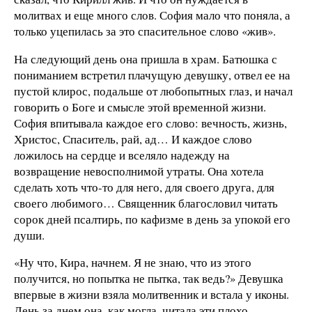
молитвах и еще много слов. София мало что поняла, а
только уцепилась за это спасительное слово «жив».
На следующий день она пришла в храм. Батюшка с
пониманием встретил плачущую девушку, отвел ее на
пустой клирос, подальше от любопытных глаз, и начал
говорить о Боге и смысле этой временной жизни.
София впитывала каждое его слово: вечность, жизнь,
Христос, Спаситель, рай, ад… И каждое слово
ложилось на сердце и вселяло надежду на
возвращение невосполнимой утраты. Она хотела
сделать хоть что-то для него, для своего друга, для
своего любимого… Священник благословил читать
сорок дней псалтирь, по кафизме в день за упокой его
души.
«Ну что, Кира, начнем. Я не знаю, что из этого
получится, но попытка не пытка, так ведь?» Девушка
впервые в жизни взяла молитвенник и встала у иконы.
День за днем она, как могла, читала эти плохо