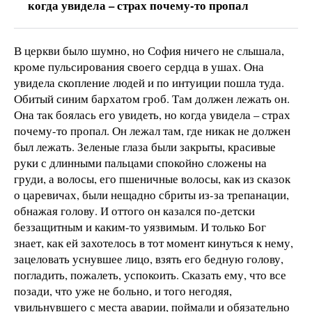
когда увидела – страх почему-то пропал
В церкви было шумно, но София ничего не слышала,
кроме пульсирования своего сердца в ушах. Она
увидела скопление людей и по интуиции пошла туда.
Обитый синим бархатом гроб. Там должен лежать он.
Она так боялась его увидеть, но когда увидела – страх
почему-то пропал. Он лежал там, где никак не должен
был лежать. Зеленые глаза были закрыты, красивые
руки с длинными пальцами спокойно сложены на
груди, а волосы, его пшеничные волосы, как из сказок
о царевичах, были нещадно сбриты из-за трепанации,
обнажая голову. И оттого он казался по-детски
беззащитным и каким-то уязвимым. И только Бог
знает, как ей захотелось в тот момент кинуться к нему,
зацеловать уснувшее лицо, взять его бедную голову,
погладить, пожалеть, успокоить. Сказать ему, что все
позади, что уже не больно, и того негодяя,
увильнувшего с места аварии, поймали и обязательно