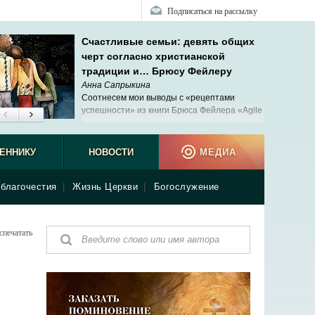
Подписаться на рассылку
Счастливые семьи: девять общих
черт согласно христианской
традиции и… Брюсу Фейлеру
Анна Сапрыкина
Соотнесем мои выводы с «рецептами
успешности» из книги Брюса Фейлера «Agile
в семье».
ЕННИКУ
НОВОСТИ
МЕДИА
благочестия
|
Жизнь Церкви
|
Богослужение
спечатать