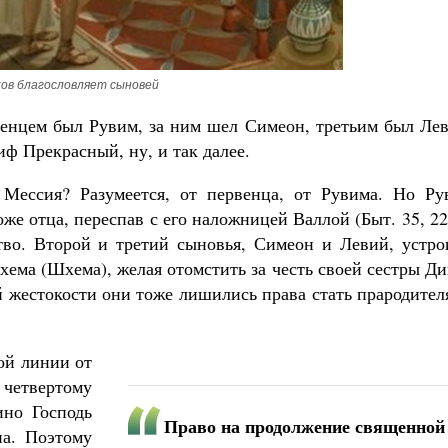
ов благословляет сыновей
енцем был Рувим, за ним шел Симеон, третьим был Лев
Великомученик Георгий Победоносец. Научись у
ф Прекрасный, ну, и так далее.
святого
Роман Котов
место в жизни
Мессия? Разумеется, от первенца, от Рувима. Но Ру
Мурышев
е отца, переспав с его наложницей Валлой (Быт. 35, 22
тво. Второй и третий сыновья, Симеон и Левий, устро
ема (Шхема), желая отомстить за честь своей сестры Д
ей жестокости они тоже лишились права стать прародите
ой линии от
 четвертому
ино Господь
Право на продолжение священной
на. Поэтому