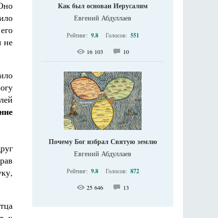
 Оно
Как был основан Иерусалим
ило
Евгений Абдуллаев
 его
Рейтинг:
9.8
Голосов:
551
м не
16 103
10
ило
Богу
лей
ние
Почему Бог избрал Святую землю
друг
Евгений Абдуллаев
рав
ку,
Рейтинг:
9.8
Голосов:
872
25 646
13
отца
т к