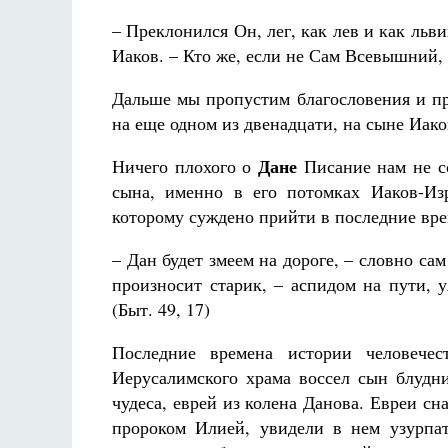
– Преклонился Он, лег, как лев и как льви
Иаков. – Кто же, если не Сам Всевышний, 
Дальше мы пропустим благословения и пр
на еще одном из двенадцати, на сыне Иако
Дане
Ничего плохого о
Писание нам не со
сына, именно в его потомках Иаков-Изр
которому суждено прийти в последние вре
– Дан будет змеем на дороге, – словно сам
произносит старик, – аспидом на пути, 
(Быт. 49, 17)
Последние времена истории человече
Иерусалимского храма воссел сын блудн
чудеса, еврей из колена Данова. Евреи сн
пророком Илией, увидели в нем узурпа