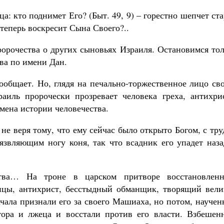
ца: кто поднимет Его? (Быт. 49, 9) – горестно шепчет ст
теперь воскресит Сына Своего?..
орочества о других сыновьях Израиля. Остановимся тол
ва по имени Дан.
общает. Но, глядя на печально-торжественное лицо сво
аиль пророчески прозревает человека греха, антихрис
мена истории человечества.
 не веря тому, что ему сейчас было открыто Богом, с тр
уязвляющим ногу коня, так что всадник его упадет наз
ства… На троне в царском притворе восстановленн
ицы, антихрист, бесстыдный обманщик, творящий вели
ачала признали его за своего Машиаха, но потом, науче
тора и лжеца и восстали против его власти. Взбешен