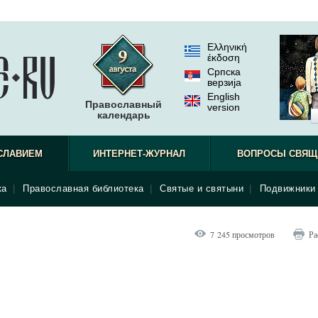
Ελληνική
έκδοση
Српска
верзиjа
English
Православный
version
календарь
СЛАВИЕМ
ИНТЕРНЕТ-ЖУРНАЛ
ВОПРОСЫ СВЯЩ
ка
|
Православная библиотека
|
Святые и святыни
|
Подвижники 
7 245 просмотров
Ра