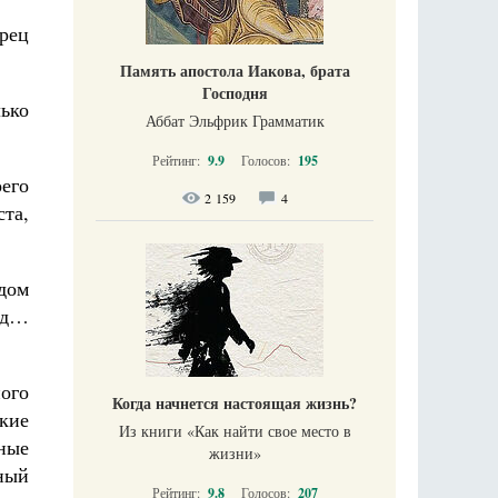
арец
Память апостола Иакова, брата
Господня
ько
Аббат Эльфрик Грамматик
Рейтинг:
9.9
Голосов:
195
его
2 159
4
та,
удом
ад…
ого
Когда начнется настоящая жизнь?
кие
Из книги «Как найти свое место в
нные
жизни​»
ный
Рейтинг:
9.8
Голосов:
207