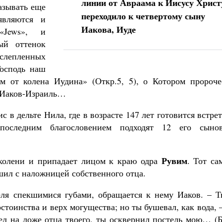
линии от Авраама к Иисусу Христ
азывать еще
переходило к четвертому сыну
являются и
Иакова, Иуде
«Jews», и
ый оттенок
слепленных
Господь наш
м от колена Иудина» (Откр.5, 5), о Котором пророче
 Иаков-Израиль…
ис в дельте Нила, где в возрасте 147 лет готовится встре
оследним благословением подходят 12 его сынов
Рувим
 колени и припадает лицом к краю одра
. Тот са
шил с наложницей собственного отца.
еля спекшимися губами, обращается к нему Иаков. – Т
остоинства и верх могущества; но ты бушевал, как вода, 
ел на ложе отца твоего, ты осквернил постель мою… (