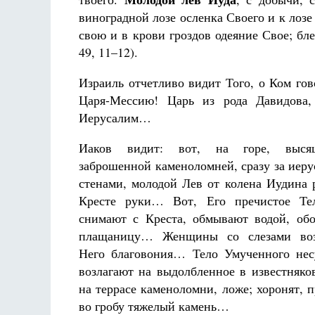
виноградной лозе осленка Своего и к лоз
свою и в крови гроздов одеяние Свое; бле
49, 11–12).
Израиль отчетливо видит Того, о Ком гов
Царя-Мессию! Царь из рода Давидова,
Иерусалим…
Иаков видит: вот, на горе, выся
заброшенной каменоломней, сразу за иер
стенами, молодой Лев от колена Иудина 
Кресте руки… Вот, Его пречистое Те
снимают с Креста, обмывают водой, об
плащаницу… Женщины со слезами во
Него благовония… Тело Умученного нес
возлагают на выдолбленное в известняко
на террасе каменоломни, ложе; хоронят, 
во гробу тяжелый камень…