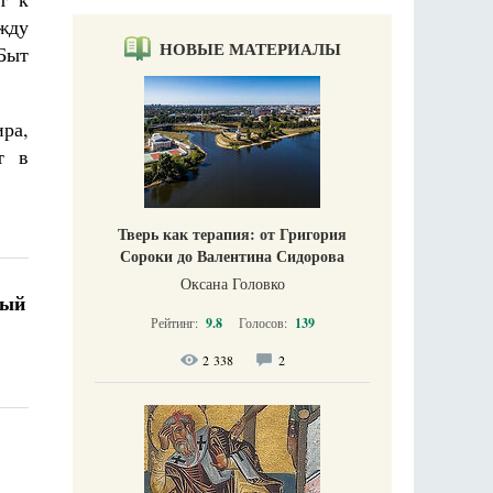
ежду
НОВЫЕ МАТЕРИАЛЫ
(Быт
ира,
т в
Тверь как терапия: от Григория
Сороки до Валентина Сидорова
Оксана Головко
мый
Рейтинг:
9.8
Голосов:
139
2 338
2