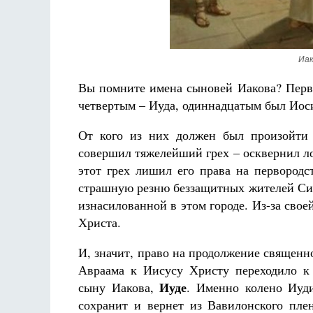
Иак
Вы помните имена сыновей Иакова? Перв
четвертым – Иуда, одиннадцатым был Иоси
Разлуки не будет
Фредерика де Грааф
Как найти своё 
От кого из них должен был произойти 
Кирилл 
совершил тяжелейший грех – осквернил лож
этот грех лишил его права на первородс
страшную резню беззащитных жителей Сих
изнасилованной в этом городе. Из-за сво
Христа.
И, значит, право на продолжение священн
Авраама к Иисусу Христу переходило к
Иуде
сыну Иакова,
. Именно колено Иуд
сохранит и вернет из Вавилонского пле