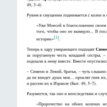
49, 3–4)
Рувим в смущении поднимается с колен и 
«Уже Моисей в благословении своем 
того, чтобы оно не вымерло... В по
[1]
истории»
.
Симе
Теперь к одру умирающего подходят
за поруганную честь младшей сестры, – 
подошли к нему вместе. Вместе опустилис
– Симеон и Левий, братья, – чуть слышно 
да не внидет душа моя… проклят гнев их, 
и рассею их в Израиле (Быт. 49, 5–7).
Разумеется, так оно и впоследствии и случ
«Пророчество на обоих коленах ис