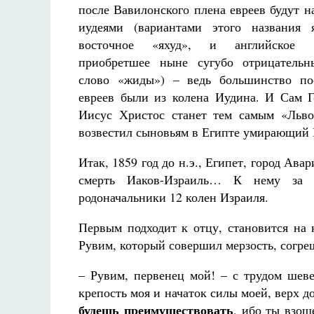
после Вавилонского плена евреев будут н
иудеями (вариантами этого названия 
восточное «яхуд», и английское 
приобретшее ныне сугубо отрицательн
слово «жиды») – ведь большинство по
евреев были из колена Иудина. И Сам 
Иисус Христос станет тем самым «Льво
возвестил сыновьям в Египте умирающий
Итак, 1859 год до н.э., Египет, город Авар
смерть Иаков-Израиль… К нему за п
родоначальники 12 колен Израиля.
Первым подходит к отцу, становится на
Рувим, который совершил мерзость, согре
– Рувим, первенец мой! – с трудом шев
крепость моя и начаток силы моей, верх д
будешь преимуществовать
, ибо ты взош