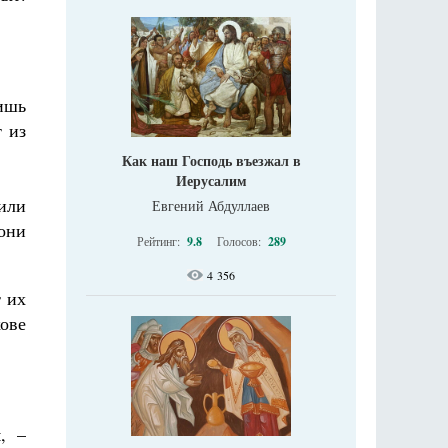
лишь
т из
Как наш Господь въезжал в
Иерусалим
тили
Евгений Абдуллаев
они
Рейтинг:
9.8
Голосов:
289
4 356
т их
кове
, –