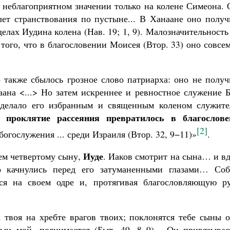
 неблагоприятном значении только на колене Симеона.
лет странствования по пустыне... В Ханаане оно получ
делах Иудина колена (Нав. 19; 1, 9). Малозначительность
того, что в благословении Моисея (Втор. 33) оно совсе
 также сбылось грозное слово патриарха: оно не получ
аана <...> Но затем искреннее и ревностное служение 
 сделало его избранным и священным коленом служите
проклятие
рассеяния превратилось в благослове
да
[2]
огослужения ... среди Израиля (Втор. 32, 9−11)»
.
Иуде
ием четвертому сыну,
. Иаков смотрит на сына… и в
о качнулись перед его затуманенными глазами… Соб
ся на своем одре и, протягивая благословляющую ру
а твоя на хребте врагов твоих; поклонятся тебе сыны 
сын мой, поднимается (Быт. 49, 8–9)... Он привязывае