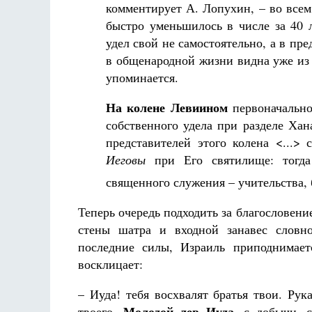
комментирует А. Лопухин, – во всем
быстро уменьшилось в числе за 40 
удел свой не самостоятельно, а в пре
в общенародной жизни видна уже из 
упоминается.
На колене Левиином
первоначально
собственного удела при разделе Хан
представителей этого колена <...>
Иеговы
при Его святилище: тог
священного служения – учительства, б
Теперь очередь подходить за благословен
стены шатра и входной занавес словн
последние силы, Израиль приподнимает
восклицает:
– Иуда! тебя восхвалят братья твои. Рук
Молодой лев Иуда
твоего.
, с добычи, 