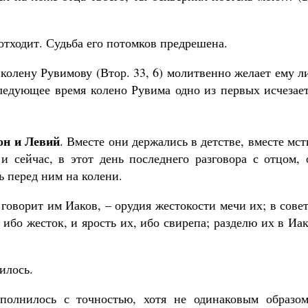
отходит. Судьба его потомков предрешена.
колену Рувимову (Втор. 33, 6) молитвенно желает ему 
следующее время колено Рувима одно из первых исчезае
он и Левий
. Вместе они держались в детстве, вместе мс
и сейчас, в этот день последнего разговора с отцом, 
ь перед ним на колени.
говорит им Иаков, – орудия жестокости мечи их; в сове
ибо жесток, и ярость их, ибо свирепа; разделю их в Иа
илось.
полнилось с точностью, хотя не одинаковым образом