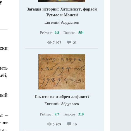
у
Загадка истории: Хатшепсут, фараон
Тутмос и Моисей
Евгений Абдуллаев
Рейтинг:
9.8
Голосов:
554
7 927
23
ски
тить
ей,
мый
Так кто же изобрел алфавит?
Евгений Абдуллаев
ы –
Рейтинг:
9.7
Голосов:
310
не
–
5 969
10
Быт.