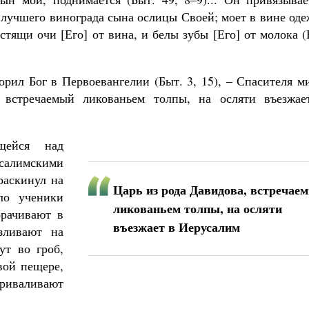
е лучшего винограда сына ослицы Своей; моет в вине од
стящи очи [Его] от вина, и белы зубы [Его] от молока 
орил Бог в Первоевангелии (Быт. 3, 15), – Спасителя м
 встречаемый ликованьем толпы, на осляти въезжае
щейся над
усалимскими
раскинул на
Царь из рода Давидова, встречае
ло ученики
ликованьем толпы, на осляти
орачивают в
въезжает в Иерусалим
зливают на
ут во гроб,
вой пещере,
приваливают