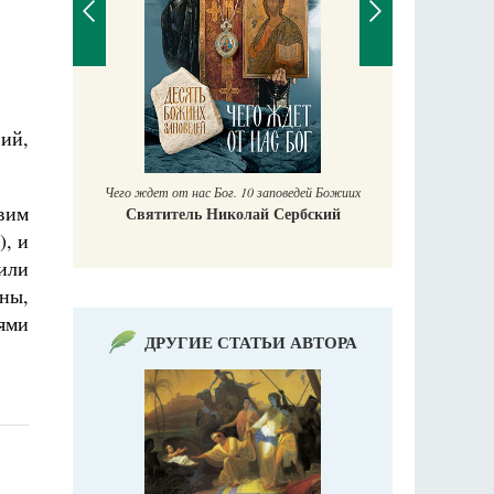
Православный ма
Екатерина Бак
ий,
Чего ждет от нас Бог. 10 заповедей Божиих
вим
Святитель Николай Сербский
), и
или
ины,
лями
ДРУГИЕ СТАТЬИ АВТОРА