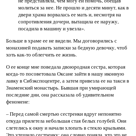
не представляла, чем могу ей помочь, обещав
молиться за нее. Не прошло и десяти минут, как в
двери храма ворвалась ее мать и, несмотря на
сопротивления дочери, вытащила ее наружу,
посадила в машину и увезла».
Больше в храме ее не видели. Мы договорились с
монахиней подавать записки за бедную девочку, чтоб
хоть как-то облегчить ее жизнь.
О ее конце мне поведала двоюродная сестра, которая
когда-то посоветовала Оксане зайти в нашу иконную
лавку в Сибэкспоцентре, а затем привезла ее на такси в
Знаменский монастырь. Бывшая при умирающей
последние дни, она рассказала об удивительном
феномене:
– Перед самой смертью сестренки вдруг непонятно
откуда прилетела небольшая стая белых голубей. Они
слетелись к окну и начали хлопать в стекло крыльями.
Это утешило сестренку: она словно поняла, что это не