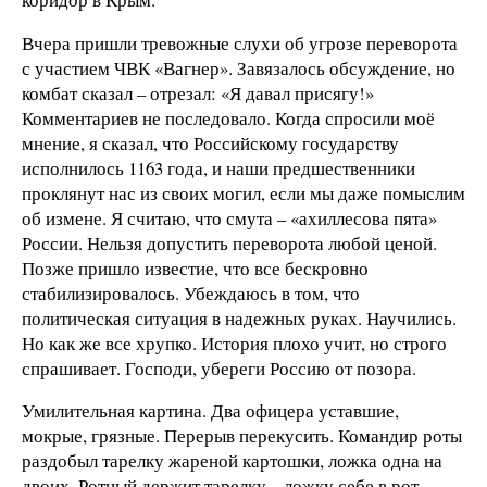
Вчера пришли тревожные слухи об угрозе переворота
с участием ЧВК «Вагнер». Завязалось обсуждение, но
комбат сказал – отрезал: «Я давал присягу!»
Комментариев не последовало. Когда спросили моё
мнение, я сказал, что Российскому государству
исполнилось 1163 года, и наши предшественники
проклянут нас из своих могил, если мы даже помыслим
об измене. Я считаю, что смута – «ахиллесова пята»
России. Нельзя допустить переворота любой ценой.
Позже пришло известие, что все бескровно
стабилизировалось. Убеждаюсь в том, что
политическая ситуация в надежных руках. Научились.
Но как же все хрупко. История плохо учит, но строго
спрашивает. Господи, убереги Россию от позора.
Умилительная картина. Два офицера уставшие,
мокрые, грязные. Перерыв перекусить. Командир роты
раздобыл тарелку жареной картошки, ложка одна на
двоих. Ротный держит тарелку – ложку себе в рот,