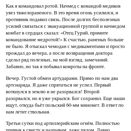
Как я командовал ротой. Начмед с командой медиков
увез тяжелораненого. В это время огонь усилился, и
противник подавил связь. После долгих бесполезных
усилий связаться с эвакуационной группой и начмедом
комбат в сердцах сказал: «Отец Гурий, примите
командование медротой!» К счастью, раненых больше
не было. Я отыскал чемодан с медикаментами и просто
прождал до вечера, а после возвращения доктора
сделал ряд полезных, на мой взгляд, замечаний.
Забавно, но так я побывал комроты на фронте.
Вечер. Густой обмен артударами. Прямо по нам два
артснаряда. Я даже спрятаться не успел. Первый
воткнулся в землю и не разорвался! Второй
разорвался, но я уже укрылся. Бог сохранил. Еще наши
ищут, откуда бьёт польский 60-мм миномет. В ответ по
нам летит ствольная.
Третьи сутки под артиллерийским огнём. Полностью
привык к свисту и разрывам, даже рядом. Давно