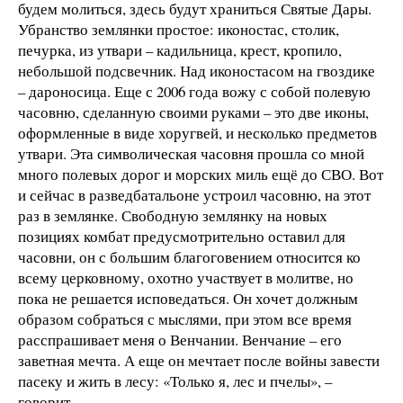
будем молиться, здесь будут храниться Святые Дары.
Убранство землянки простое: иконостас, столик,
печурка, из утвари – кадильница, крест, кропило,
небольшой подсвечник. Над иконостасом на гвоздике
– дароносица. Еще с 2006 года вожу с собой полевую
часовню, сделанную своими руками – это две иконы,
оформленные в виде хоругвей, и несколько предметов
утвари. Эта символическая часовня прошла со мной
много полевых дорог и морских миль ещё до СВО. Вот
и сейчас в разведбатальоне устроил часовню, на этот
раз в землянке. Свободную землянку на новых
позициях комбат предусмотрительно оставил для
часовни, он с большим благоговением относится ко
всему церковному, охотно участвует в молитве, но
пока не решается исповедаться. Он хочет должным
образом собраться с мыслями, при этом все время
расспрашивает меня о Венчании. Венчание – его
заветная мечта. А еще он мечтает после войны завести
пасеку и жить в лесу: «Только я, лес и пчелы», –
говорит.