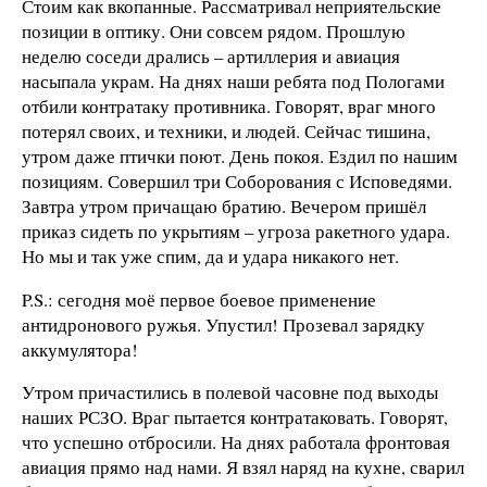
Стоим как вкопанные. Рассматривал неприятельские
позиции в оптику. Они совсем рядом. Прошлую
неделю соседи дрались – артиллерия и авиация
насыпала украм. На днях наши ребята под Пологами
отбили контратаку противника. Говорят, враг много
потерял своих, и техники, и людей. Сейчас тишина,
утром даже птички поют. День покоя. Ездил по нашим
позициям. Совершил три Соборования с Исповедями.
Завтра утром причащаю братию. Вечером пришёл
приказ сидеть по укрытиям – угроза ракетного удара.
Но мы и так уже спим, да и удара никакого нет.
P.S.: сегодня моё первое боевое применение
антидронового ружья. Упустил! Прозевал зарядку
аккумулятора!
Утром причастились в полевой часовне под выходы
наших РСЗО. Враг пытается контратаковать. Говорят,
что успешно отбросили. На днях работала фронтовая
авиация прямо над нами. Я взял наряд на кухне, сварил