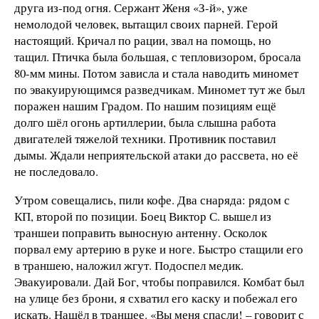
друга из-под огня. Сержант Женя «З-й», уже
немолодой человек, вытащил своих парней. Герой
настоящий. Кричал по рации, звал на помощь, но
тащил. Птичка была большая, с тепловизором, бросала
80-мм мины. Потом зависла и стала наводить миномет
по эвакуирующимся разведчикам. Миномет тут же был
поражен нашим Градом. По нашим позициям ещё
долго шёл огонь артиллерии, была слышна работа
двигателей тяжелой техники. Противник поставил
дымы. Ждали неприятельской атаки до рассвета, но её
не последовало.
Утром совещались, пили кофе. Два снаряда: рядом с
КП, второй по позиции. Боец Виктор С. вышел из
траншеи поправить выносную антенну. Осколок
порвал ему артерию в руке и ноге. Быстро стащили его
в траншею, наложил жгут. Подоспел медик.
Эвакуировали. Дай Бог, чтобы поправился. Комбат был
на улице без брони, я схватил его каску и побежал его
искать. Нашёл в траншее. «Вы меня спасли! – говорит с