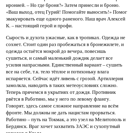
иронией. – Но где броня?» Затем принесли и броню.
«Ваш выход, отец Гурий! Помогайте выносить!» Помог
эвакуировать еще одного раненого. Наш врач Алексей
К. – настоящий герой и профи.
Сырость и духота ужасные, как в тропиках. Одежда не
сохнет. Стоит один раз пробежаться в бронежилете, и
одежда остаётся мокрой до вечера, повесишь
сушиться, и самый маленький дождик делает все
усилия напрасными. Единственный вариант – сушить
все на себе, т.к. тело тёплое и потихоньку влага
испаряется. Сейчас идёт ливень с грозой. Артиллерия
замолкла, наводить в таких метеоусловиях сложно.
Теперь прячемся в укрытиях от дождя.​ Противник
рвётся в Работино, мы у него по левому флангу.
Говорят, здесь самое сложное направление на всём
фронте. Мы должны не дать нацистам прорваться.
Работино – путь на Токмак, а это узел на Мелитополь и
Бердянск. Враг хочет захватить ЗАЭС и сухопутный
коридор в Крым.