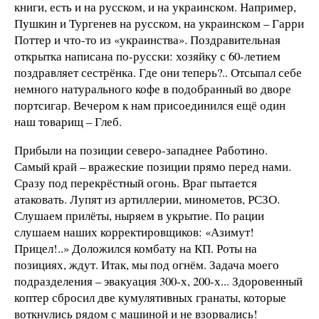
книги, есть и на русском, и на украинском. Например,
Пушкин и Тургенев на русском, на украинском – Гарри
Поттер и что-то из «украинства». Поздравительная
открытка написана по-русски: хозяйку с 60-летием
поздравляет сестрёнка. Где они теперь?.. Отсыпал себе
немного натурального кофе в подобранный во дворе
портсигар. Вечером к нам присоединился ещё один
наш товарищ – Глеб.
Прибыли на позиции северо-западнее Работино.
Самый край – вражеские позиции прямо перед нами.
Сразу под перекрёстный огонь. Враг пытается
атаковать. Лупят из артиллерии, минометов, РСЗО.
Слушаем прилёты, ныряем в укрытие. По рации
слушаем наших корректировщиков: «Азимут!
Прицел!..» Доложился комбату на КП. Роты на
позициях, ждут. Итак, мы под огнём. Задача моего
подразделения – эвакуация 300-х, 200-х... Здоровенный
коптер сбросил две кумулятивных гранаты, которые
воткнулись рядом с машиной и не взорвались!