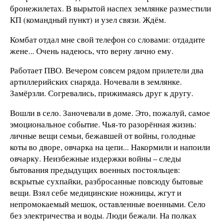
бронежилетах. В вырытой наспех землянке разместили
КП (командный пункт) и узел связи. Ждём.
Комбат отдал мне свой телефон со словами: отдадите
жене... Очень надеюсь, что верну лично ему.
Работает ПВО. Вечером совсем рядом прилетели два
артиллерийских снаряда. Ночевали в землянке.
Замёрзли. Согревались, прижимаясь друг к другу.
Вошли в село. Заночевали в доме. Это, пожалуй, самое
эмоциональное событие. Чья-то разорённая жизнь:
личные вещи семьи, бежавшей от войны, голодные
коты во дворе, овчарка на цепи... Накормили и напоили
овчарку. Неизбежные издержки войны – следы
бытования предыдущих военных постояльцев:
вскрытые сухпайки, разбросанные повсюду бытовые
вещи. Взял себе медицинские ножницы, жгут и
непромокаемый мешок, оставленные военными. Село
без электричества и воды. Люди бежали. На полках