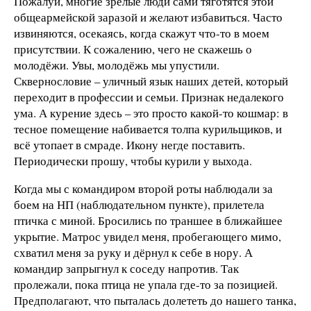
Пожалуй, многие зрелые люди сами тяготятся этой
общеармейской заразой и желают избавиться. Часто
извиняются, осекаясь, когда скажут что-то в моем
присутствии. К сожалению, чего не скажешь о
молодёжи. Увы, молодёжь мы упустили.
Сквернословие – уличный язык наших детей, который
переходит в профессии и семьи. Признак недалекого
ума. А курение здесь – это просто какой-то кошмар: в
тесное помещение набивается толпа курильщиков, и
всё утопает в смраде. Икону негде поставить.
Периодически прошу, чтобы курили у выхода.
Когда мы с командиром второй роты наблюдали за
боем на НП (наблюдательном пункте), прилетела
птичка с миной. Бросились по траншее в ближайшее
укрытие. Матрос увидел меня, пробегающего мимо,
схватил меня за руку и дёрнул к себе в нору. А
командир запрыгнул к соседу напротив. Так
пролежали, пока птица не упала где-то за позицией.
Предполагают, что пыталась долететь до нашего танка,