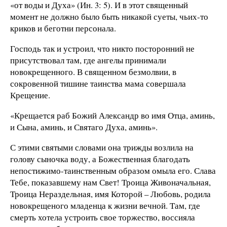
«от воды и Духа» (Ин. 3: 5). И в этот священный
момент не должно было быть никакой суеты, чьих-то
криков и беготни персонала.
Господь так и устроил, что никто посторонний не
присутствовал там, где ангелы принимали
новокрещенного. В священном безмолвии, в
сокровенной тишине таинства мама совершала
Крещение.
«Крещается раб Божий Александр во имя Отца, аминь,
и Сына, аминь, и Святаго Духа, аминь».
С этими святыми словами она трижды возлила на
голову сыночка воду, а Божественная благодать
непостижимо-таинственным образом омыла его. Слава
Тебе, показавшему нам Свет! Троица Живоначальная,
Троица Нераздельная, имя Которой – Любовь, родила
новокрещеного младенца к жизни вечной. Там, где
смерть хотела устроить свое торжество, воссияла