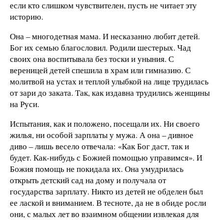
если кто слишком чувствителен, пусть не читает эту
историю.
Она – многодетная мама. И несказанно любит детей.
Бог их семью благословил. Родили шестерых. Чад
своих она воспитывала без тоски и уныния. С
вереницей детей спешила в храм или гимназию. С
молитвой на устах и теплой улыбкой на лице трудилась
от зари до заката. Так, как издавна трудились женщины
на Руси.
Испытания, как и положено, посещали их. Ни своего
жилья, ни особой зарплаты у мужа. А она – дивное
диво – лишь весело отвечала: «Как Бог даст, так и
будет. Как-нибудь с Божией помощью управимся». И
Божия помощь не покидала их. Она умудрилась
открыть детский сад на дому и получала от
государства зарплату. Никто из детей не обделен был
ее лаской и вниманием. В тесноте, да не в обиде росли
они, с малых лет во взаимном общении извлекая для