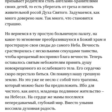
призывает родителей стать ангелами-хранителями
своих детей, то есть уберегать от греха и питать
живительной росой Духа Святого. Задумаемся, как
много доверено нам. Так много, что становится
страшно.
Но вернемся в ту простую больничную палату, на
какое-то мгновение преобразившуюся в Божий храм и
простершую свои своды до самого Неба. Вечность
срастворилась с несколькими секундами таинства,
чтобы крещаемый воспринял блага вечности. Теперь
оставалось святым небожителям принять душу
новокрещенного из ослабевшего тела. Его сердечко
скоро перестало биться. Он покинул нашу грешную
землю. Но это уже не несло с собой того трагизма,
который можно было бы предположить. Ибо для
чистого, как ангел, младенца подлинное жительство –
на Небесах. На сердце же мамы поселился
непередаваемый, глубокий мир. Вместо уныния
воссияла духовная радость.