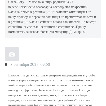
Слава Богу!!! У нас тоже внук родился на 27
неделе.Бесконечно благодарна Господу,что покрестили
малыша прямо в реанимации. И батюшка откликнулся на
нашу просьбу и персонал больницы не препятствовал.Хотя и
в реанимации малыш сейчас,и много сложностей, но внутри
спокойно, самое главное таинство свершилось.Прошу
помолитесь за тяжело болящего младенца Димитрия.
8 сентября 2023, 09:58
Н
Выходит, те детки, которые умирают некрещеными в утробе
матери (при выкидышах) и те, которых при похожих как в
этой истории обстоятельствах не успевают покрестить, не
попадут в Царствие Небесное? Если да, то зачем Господь
попускает те же выкидыши, зная, что ребёнок не будет
крещен, что в этом спасительного для ребенка? Если все
некрещеные дети будут спасены - тогда понятно, вопросов