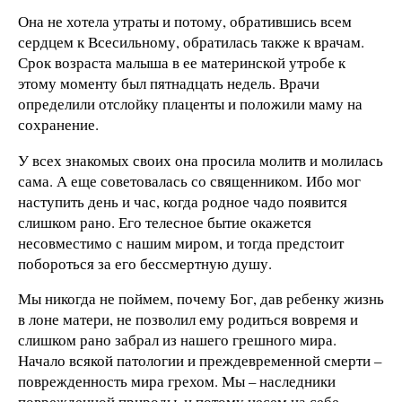
Она не хотела утраты и потому, обратившись всем
сердцем к Всесильному, обратилась также к врачам.
Срок возраста малыша в ее материнской утробе к
этому моменту был пятнадцать недель. Врачи
определили отслойку плаценты и положили маму на
сохранение.
У всех знакомых своих она просила молитв и молилась
сама. А еще советовалась со священником. Ибо мог
наступить день и час, когда родное чадо появится
слишком рано. Его телесное бытие окажется
несовместимо с нашим миром, и тогда предстоит
побороться за его бессмертную душу.
Мы никогда не поймем, почему Бог, дав ребенку жизнь
в лоне матери, не позволил ему родиться вовремя и
слишком рано забрал из нашего грешного мира.
Начало всякой патологии и преждевременной смерти –
поврежденность мира грехом. Мы – наследники
поврежденной природы, и потому несем на себе