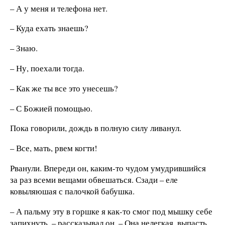
– А у меня и телефона нет.
– Куда ехать знаешь?
– Знаю.
– Ну, поехали тогда.
– Как же ты все это унесешь?
– С Божией помощью.
Пока говорили, дождь в полную силу ливанул.
– Все, мать, рвем когти!
Рванули. Впереди он, каким-то чудом умудрившийся
за раз всеми вещами обвешаться. Сзади – еле
ковыляюшая с палочкой бабушка.
– А пальму эту в горшке я как-то смог под мышку себе
запихнуть, – рассказывал он. – Она нелегкая, выпасть