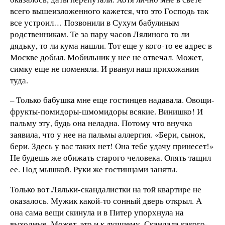
всего вышеизложенного кажется, что это Господь так
все устроил… Позвонили в Сухум бабулиным
родственникам. Те за пару часов Лялиного то ли
дядьку, то ли кума нашли. Тот еще у кого-то ее адрес в
Москве добыл. Мобильник у нее не отвечал. Может,
симку еще не поменяла. И рванул наш прихожанин
туда.
– Только бабушка мне еще гостинцев надавала. Овощи-
фрукты-помидоры-шмомидоры всякие. Винишко! И
пальму эту, будь она неладна. Потому что внучка
заявила, что у нее на пальмы аллергия. «Бери, сынок,
бери. Здесь у вас таких нет! Она тебе удачу принесет!»
Не будешь же обижать старого человека. Опять тащил
ее. Под мышкой. Руки же гостинцами заняты.
Только вот Ляльки-скандалистки на той квартире не
оказалось. Мужик какой-то сонный дверь открыл. А
она сама вещи скинула и в Питер упорхнула на
выходные. Может, это и к лучшему. Скандала какого-