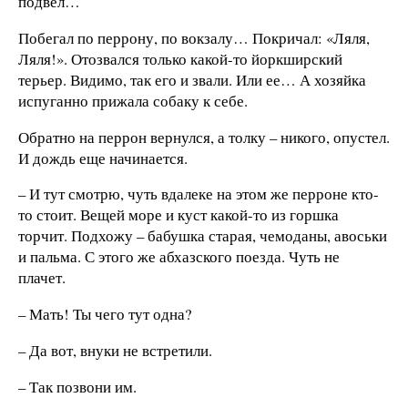
подвел…
Побегал по перрону, по вокзалу… Покричал: «Ляля,
Ляля!». Отозвался только какой-то йоркширский
терьер. Видимо, так его и звали. Или ее… А хозяйка
испуганно прижала собаку к себе.
Обратно на перрон вернулся, а толку – никого, опустел.
И дождь еще начинается.
– И тут смотрю, чуть вдалеке на этом же перроне кто-
то стоит. Вещей море и куст какой-то из горшка
торчит. Подхожу – бабушка старая, чемоданы, авоськи
и пальма. С этого же абхазского поезда. Чуть не
плачет.
– Мать! Ты чего тут одна?
– Да вот, внуки не встретили.
– Так позвони им.