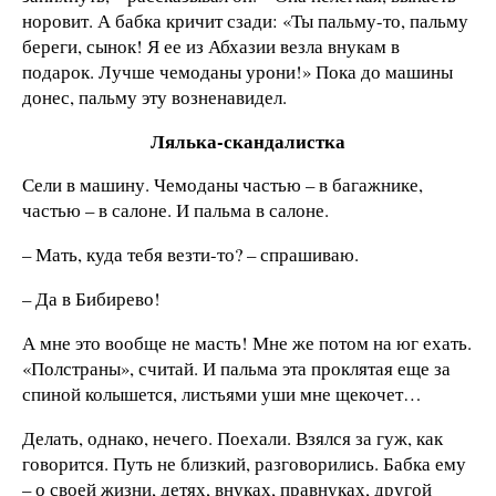
норовит. А бабка кричит сзади: «Ты пальму-то, пальму
береги, сынок! Я ее из Абхазии везла внукам в
подарок. Лучше чемоданы урони!» Пока до машины
донес, пальму эту возненавидел.
Лялька-скандалистка
Сели в машину. Чемоданы частью – в багажнике,
частью – в салоне. И пальма в салоне.
– Мать, куда тебя везти-то? – спрашиваю.
– Да в Бибирево!
А мне это вообще не масть! Мне же потом на юг ехать.
«Полстраны», считай. И пальма эта проклятая еще за
спиной колышется, листьями уши мне щекочет…
Делать, однако, нечего. Поехали. Взялся за гуж, как
говорится. Путь не близкий, разговорились. Бабка ему
– о своей жизни, детях, внуках, правнуках, другой