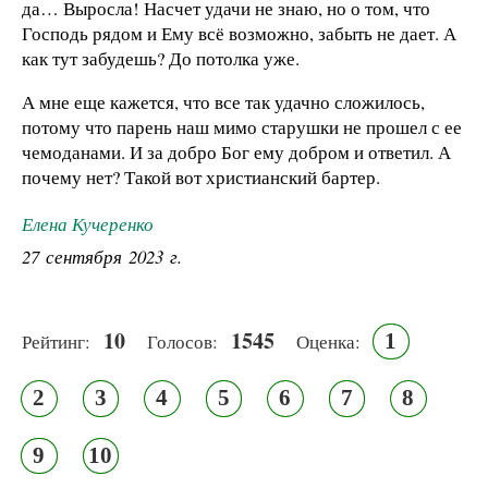
да… Выросла! Насчет удачи не знаю, но о том, что
Господь рядом и Ему всё возможно, забыть не дает. А
как тут забудешь? До потолка уже.
А мне еще кажется, что все так удачно сложилось,
потому что парень наш мимо старушки не прошел с ее
чемоданами. И за добро Бог ему добром и ответил. А
почему нет? Такой вот христианский бартер.
Елена Кучеренко
27 сентября 2023 г.
10
1545
1
Рейтинг:
Голосов:
Оценка:
2
3
4
5
6
7
8
9
10