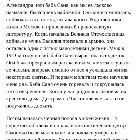
Александра, или баба Саня, как мы ее ласково
называли, была очень набожной. Она много молилась,
соблюдала все посты, читала книги. Родственники
жили в Москве и привозили ей православную
литературу. Когда началась Великая Отечественная
война, ее мужа Василия призвали в армию, она
осталась одна с пятью малолетними детьми. Муж в
1943-м году погиб, баба Саня вырастила всех деток.
Она была прекрасным рассказчиком, я могла слушать
ее часами, впервые именно от нее я услышала жития
некоторых святых. И первым молитвам тоже научила
меня она. Баба Саня очень горевала и сокрушалась,
что я некрещеная. Когда у нас родились сыновья, их
крестили дома. До храма в Чистополе все как-то не
получалось доехать.
Потом началась черная полоса в моей жизни – я
серьезно заболела и попала в онкологический центр.
Сыночки были маленькие, и я боялась умереть и
оставить детей одних. Лечил меня известный онколог