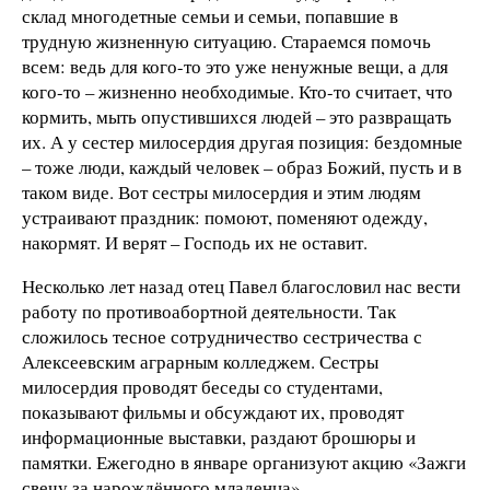
склад многодетные семьи и семьи, попавшие в
трудную жизненную ситуацию. Стараемся помочь
всем: ведь для кого-то это уже ненужные вещи, а для
кого-то – жизненно необходимые. Кто-то считает, что
кормить, мыть опустившихся людей – это развращать
их. А у сестер милосердия другая позиция: бездомные
– тоже люди, каждый человек – образ Божий, пусть и в
таком виде. Вот сестры милосердия и этим людям
устраивают праздник: помоют, поменяют одежду,
накормят. И верят – Господь их не оставит.
Несколько лет назад отец Павел благословил нас вести
работу по противоабортной деятельности. Так
сложилось тесное сотрудничество сестричества с
Алексеевским аграрным колледжем. Сестры
милосердия проводят беседы со студентами,
показывают фильмы и обсуждают их, проводят
информационные выставки, раздают брошюры и
памятки. Ежегодно в январе организуют акцию «Зажги
свечу за нарождённого младенца».