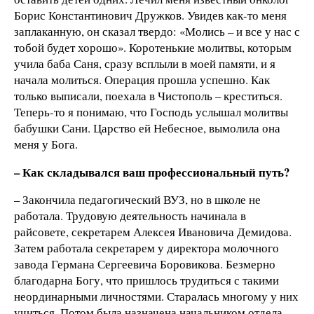
Борис Константинович Дружков. Увидев как-то меня
заплаканную, он сказал твердо: «Молись – и все у нас с
тобой будет хорошо». Коротенькие молитвы, которым
учила баба Саня, сразу всплыли в моей памяти, и я
начала молиться. Операция прошла успешно. Как
только выписали, поехала в Чистополь – креститься.
Теперь-то я понимаю, что Господь услышал молитвы
бабушки Сани. Царство ей Небесное, вымолила она
меня у Бога.
– Как складывался ваш профессиональный путь?
– Закончила педагогический ВУЗ, но в школе не
работала. Трудовую деятельность начинала в
райсовете, секретарем Алексея Ивановича Демидова.
Затем работала секретарем у директора молочного
завода Германа Сергеевича Боровикова. Безмерно
благодарна Богу, что пришлось трудиться с такими
неординарными личностями. Старалась многому у них
учиться. Потом была назначена начальником отдела