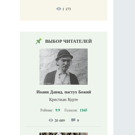
1 173
ВЫБОР ЧИТАТЕЛЕЙ
Иоанн Давид, пастух Божий
Кристиан Курте
Рейтинг:
9.9
Голосов:
1165
20 689
9