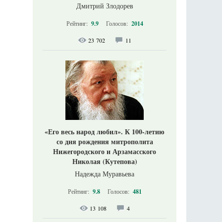
Дмитрий Злодорев
Рейтинг:
9.9
Голосов:
2014
23 702
11
«Его весь народ любил». К 100-летию
со дня рождения митрополита
Нижегородского и Арзамасского
Николая (Кутепова)
Надежда Муравьева
Рейтинг:
9.8
Голосов:
481
13 108
4