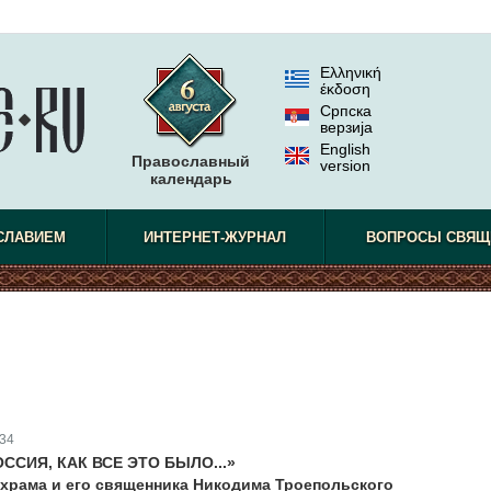
Ελληνική
έκδοση
Српска
верзиjа
English
Православный
version
календарь
СЛАВИЕМ
ИНТЕРНЕТ-ЖУРНАЛ
ВОПРОСЫ СВЯЩ
34
ССИЯ, КАК ВСЕ ЭТО БЫЛО...»
храма и его священника Никодима Троепольского