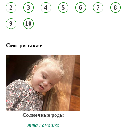
2
3
4
5
6
7
8
9
10
Смотри также
Солнечные роды
Анна Ромашко