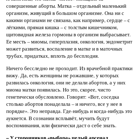
совершенные аборты. Матка – отдельный маленький
организм, живущий в большом организме. Она ни с
какими органами не связана, как например, сердце – с
лёгкими, прямая кишка – с толстым кишечником,
щитовидная железа гормоны в организм выбрасывает.
Ее месть – миомы, гиперплазия, онкология, эндометрит
может развиться, воспаление в матке и в маточных
трубах, придатках, вплоть до бесплодия.
Ничего бесследно не проходит. Из врачебной практики
вижу. Да, есть женщины не рожавшие, у которых
развилась онкология, они не делали абортов, а у них
миома матки появилась. Но это, скорее, чисто
генетически обусловлено. Говорят: «Вот, соседка
столько абортов понаделала – и ничего, все у нее в
порядке». Это неправда. Где-нибудь и когда-нибудь это
аукнется. В сознании всплывёт, мучить будут
воспоминания, или физически даст о себе знать.
– У сторонников «выбора» целый арсенал