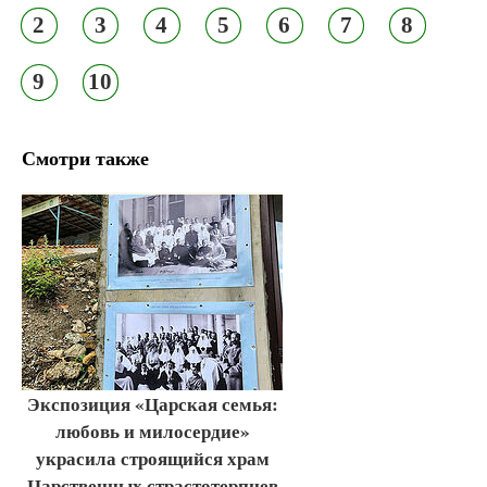
2
3
4
5
6
7
8
9
10
Смотри также
Экспозиция «Царская семья:
любовь и милосердие»
украсила строящийся храм
Царственных страстотерпцев