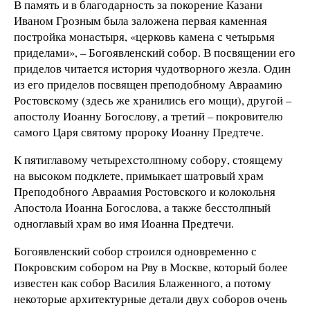
В память и в благодарность за покорение Казани
Иваном Грозным была заложена первая каменная
постройка монастыря, «церковь камена с четырьмя
приделами», – Богоявленский собор. В посвящении его
приделов читается история чудотворного жезла. Один
из его приделов посвящен преподобному Авраамию
Ростовскому (здесь же хранились его мощи), другой –
апостолу Иоанну Богослову, а третий – покровителю
самого Царя святому пророку Иоанну Предтече.
К пятиглавому четырехстолпному собору, стоящему
на высоком подклете, примыкает шатровый храм
Преподобного Авраамия Ростовского и колокольня
Апостола Иоанна Богослова, а также бесстолпный
одноглавый храм во имя Иоанна Предтечи.
Богоявленский собор строился одновременно с
Покровским собором на Рву в Москве, который более
известен как собор Василия Блаженного, а потому
некоторые архитектурные детали двух соборов очень