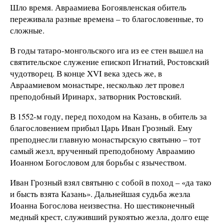
Шло время. Авраамиева Богоявленская обитель
переживала разные времена – то благословенные, то
сложные.
В годы татаро-монгольского ига из ее стен вышел на
святительское служение епископ Игнатий, Ростовский
чудотворец. В конце XVI века здесь же, в
Авраамиевом монастыре, несколько лет провел
преподобный Иринарх, затворник Ростовский.
В 1552-м году, перед походом на Казань, в обитель за
благословением прибыл Царь Иван Грозный. Ему
преподнесли главную монастырскую святыню – тот
самый жезл, врученный преподобному Авраамию
Иоанном Богословом для борьбы с язычеством.
Иван Грозный взял святыню с собой в поход – «да тако
и бысть взята Казань». Дальнейшая судьба жезла
Иоанна Богослова неизвестна. Но шестиконечный
медный крест, служивший рукоятью жезла, долго еще