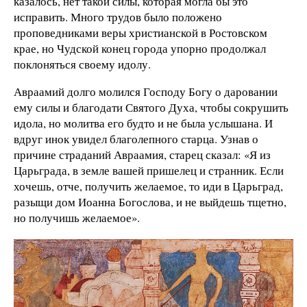
казалось, нет такой силы, которая могла бы это
исправить. Много трудов было положено
проповедниками веры христианской в Ростовском
крае, но Чудской конец города упорно продолжал
поклоняться своему идолу.
Авраамий долго молился Господу Богу о даровании
ему силы и благодати Святого Духа, чтобы сокрушить
идола, но молитва его будто и не была услышана. И
вдруг инок увидел благолепного старца. Узнав о
причине страданий Авраамия, старец сказал: «Я из
Царьграда, в земле вашей пришелец и странник. Если
хочешь, отче, получить желаемое, то иди в Царьград,
разыщи дом Иоанна Богослова, и не выйдешь тщетно,
но получишь желаемое».