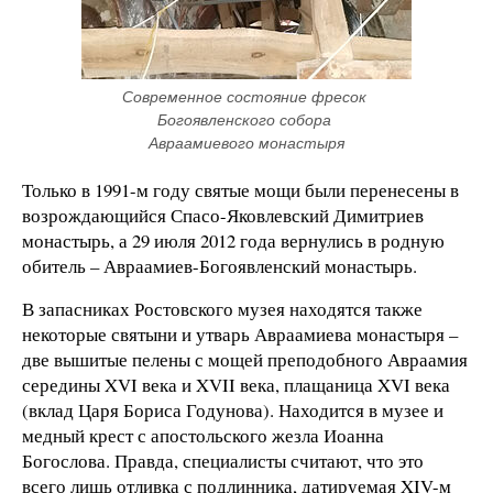
Современное состояние фресок 
Богоявленского собора 
Авраамиевого монастыря
Только в 1991-м году святые мощи были перенесены в
возрождающийся Спасо-Яковлевский Димитриев
монастырь, а 29 июля 2012 года вернулись в родную
обитель – Авраамиев-Богоявленский монастырь.
В запасниках Ростовского музея находятся также
некоторые святыни и утварь Авраамиева монастыря –
две вышитые пелены с мощей преподобного Авраамия
середины XVI века и XVII века, плащаница XVI века
(вклад Царя Бориса Годунова). Находится в музее и
медный крест с апостольского жезла Иоанна
Богослова. Правда, специалисты считают, что это
всего лишь отливка с подлинника, датируемая XIV-м