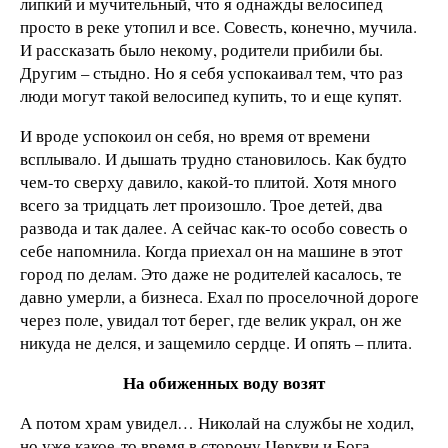
липкий и мучительный, что я однажды велосипед
просто в реке утопил и все. Совесть, конечно, мучила.
И рассказать было некому, родители прибили бы.
Другим – стыдно. Но я себя успокаивал тем, что раз
люди могут такой велосипед купить, то и еще купят.
И вроде успокоил он себя, но время от времени
всплывало. И дышать трудно становилось. Как будто
чем-то сверху давило, какой-то плитой. Хотя много
всего за тридцать лет произошло. Трое детей, два
развода и так далее. А сейчас как-то особо совесть о
себе напомнила. Когда приехал он на машине в этот
город по делам. Это даже не родителей касалось, те
давно умерли, а бизнеса. Ехал по проселочной дороге
через поле, увидал тот берег, где велик украл, он же
никуда не делся, и защемило сердце. И опять – плита.
На обиженных воду возят
А потом храм увидел… Николай на службы не ходил,
но уже какое-то время в сторону Церкви и Бога