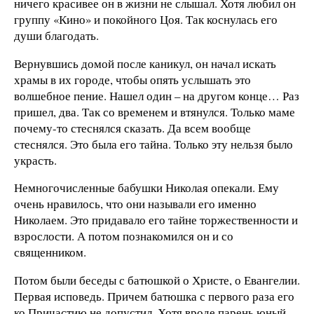
ничего красивее он в жизни не слышал. Хотя любил он
группу «Кино» и покойного Цоя. Так коснулась его
души благодать.
Вернувшись домой после каникул, он начал искать
храмы в их городе, чтобы опять услышать это
волшебное пение. Нашел один – на другом конце… Раз
пришел, два. Так со временем и втянулся. Только маме
почему-то стеснялся сказать. Да всем вообще
стеснялся. Это была его тайна. Только эту нельзя было
украсть.
Немногочисленные бабушки Николая опекали. Ему
очень нравилось, что они называли его именно
Николаем. Это придавало его тайне торжественности и
взрослости. А потом познакомился он и со
священником.
Потом были беседы с батюшкой о Христе, о Евангелии.
Первая исповедь. Причем батюшка с первого раза его
ко Причастию не допустил. Хотя вроде парень юный