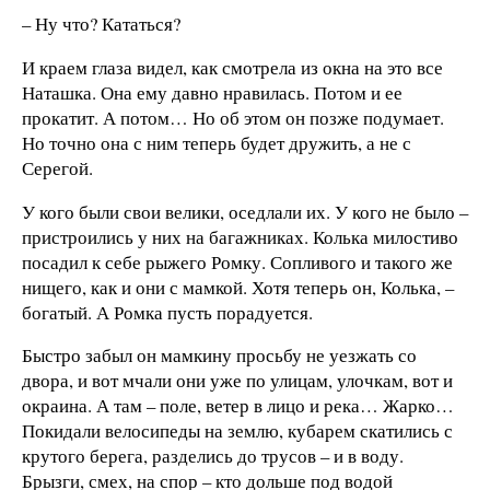
– Ну что? Кататься?
И краем глаза видел, как смотрела из окна на это все
Наташка. Она ему давно нравилась. Потом и ее
прокатит. А потом… Но об этом он позже подумает.
Но точно она с ним теперь будет дружить, а не с
Серегой.
У кого были свои велики, оседлали их. У кого не было –
пристроились у них на багажниках. Колька милостиво
посадил к себе рыжего Ромку. Сопливого и такого же
нищего, как и они с мамкой. Хотя теперь он, Колька, –
богатый. А Ромка пусть порадуется.
Быстро забыл он мамкину просьбу не уезжать со
двора, и вот мчали они уже по улицам, улочкам, вот и
окраина. А там – поле, ветер в лицо и река… Жарко…
Покидали велосипеды на землю, кубарем скатились с
крутого берега, разделись до трусов – и в воду.
Брызги, смех, на спор – кто дольше под водой