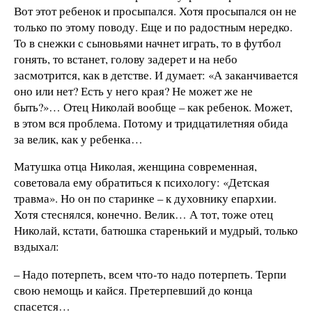
Вот этот ребенок и просыпался. Хотя просыпался он не
только по этому поводу. Еще и по радостным нередко.
То в снежки с сыновьями начнет играть, то в футбол
гонять, то встанет, голову задерет и на небо
засмотрится, как в детстве. И думает: «А заканчивается
оно или нет? Есть у него края? Не может же не
быть?»… Отец Николай вообще – как ребенок. Может,
в этом вся проблема. Потому и тридцатилетняя обида
за велик, как у ребенка…
Матушка отца Николая, женщина современная,
советовала ему обратиться к психологу: «Детская
травма». Но он по старинке – к духовнику епархии.
Хотя стеснялся, конечно. Велик… А тот, тоже отец
Николай, кстати, батюшка старенький и мудрый, только
вздыхал:
– Надо потерпеть, всем что-то надо потерпеть. Терпи
свою немощь и кайся. Претерпевший до конца
спасется…