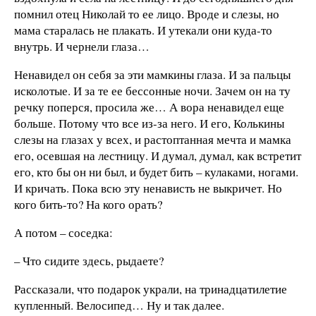
помнил отец Николай то ее лицо. Вроде и слезы, но
мама старалась не плакать. И утекали они куда-то
внутрь. И чернели глаза…
Ненавидел он себя за эти мамкины глаза. И за пальцы
исколотые. И за те ее бессонные ночи. Зачем он на ту
речку поперся, просила же… А вора ненавидел еще
больше. Потому что все из-за него. И его, Колькины
слезы на глазах у всех, и растоптанная мечта и мамка
его, осевшая на лестницу. И думал, думал, как встретит
его, кто бы он ни был, и будет бить – кулаками, ногами.
И кричать. Пока всю эту ненависть не выкричет. Но
кого бить-то? На кого орать?
А потом – соседка:
– Что сидите здесь, рыдаете?
Рассказали, что подарок украли, на тринадцатилетие
купленный. Велосипед… Ну и так далее.