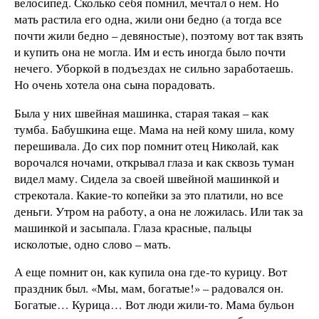
велосипед. Сколько себя помнил, мечтал о нем. Но
мать растила его одна, жили они бедно (а тогда все
почти жили бедно – девяностые), поэтому вот так взять
и купить она не могла. Им и есть иногда было почти
нечего. Уборкой в подъездах не сильно заработаешь.
Но очень хотела она сына порадовать.
Была у них швейная машинка, старая такая – как
тумба. Бабушкина еще. Мама на ней кому шила, кому
перешивала. До сих пор помнит отец Николай, как
ворочался ночами, открывал глаза и как сквозь туман
видел маму. Сидела за своей швейной машинкой и
стрекотала. Какие-то копейки за это платили, но все
деньги. Утром на работу, а она не ложилась. Или так за
машинкой и засыпала. Глаза красные, пальцы
исколотые, одно слово – мать.
А еще помнит он, как купила она где-то курицу. Вот
праздник был. «Мы, мам, богатые!» – радовался он.
Богатые… Курица… Вот люди жили-то. Мама бульон