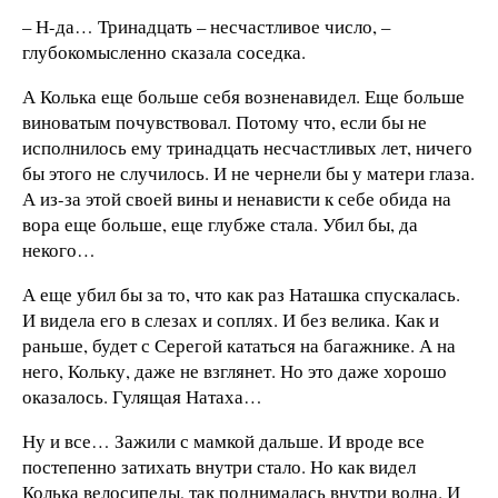
– Н-да… Тринадцать – несчастливое число, –
глубокомысленно сказала соседка.
А Колька еще больше себя возненавидел. Еще больше
виноватым почувствовал. Потому что, если бы не
исполнилось ему тринадцать несчастливых лет, ничего
бы этого не случилось. И не чернели бы у матери глаза.
А из-за этой своей вины и ненависти к себе обида на
вора еще больше, еще глубже стала. Убил бы, да
некого…
А еще убил бы за то, что как раз Наташка спускалась.
И видела его в слезах и соплях. И без велика. Как и
раньше, будет с Серегой кататься на багажнике. А на
него, Кольку, даже не взглянет. Но это даже хорошо
оказалось. Гулящая Натаха…
Ну и все… Зажили с мамкой дальше. И вроде все
постепенно затихать внутри стало. Но как видел
Колька велосипеды, так поднималась внутри волна. И