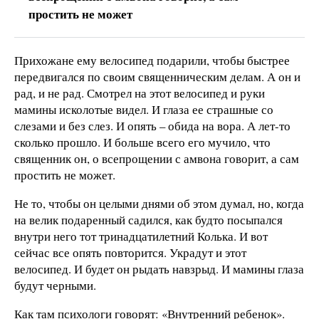
простить не может
Прихожане ему велосипед подарили, чтобы быстрее
передвигался по своим священническим делам. А он и
рад, и не рад. Смотрел на этот велосипед и руки
мамины исколотые видел. И глаза ее страшные со
слезами и без слез. И опять – обида на вора. А лет-то
сколько прошло. И больше всего его мучило, что
священник он, о всепрощении с амвона говорит, а сам
простить не может.
Не то, чтобы он целыми днями об этом думал, но, когда
на велик подаренный садился, как будто посыпался
внутри него тот тринадцатилетний Колька. И вот
сейчас все опять повторится. Украдут и этот
велосипед. И будет он рыдать навзрыд. И мамины глаза
будут черными.
Как там психологи говорят: «Внутренний ребенок».