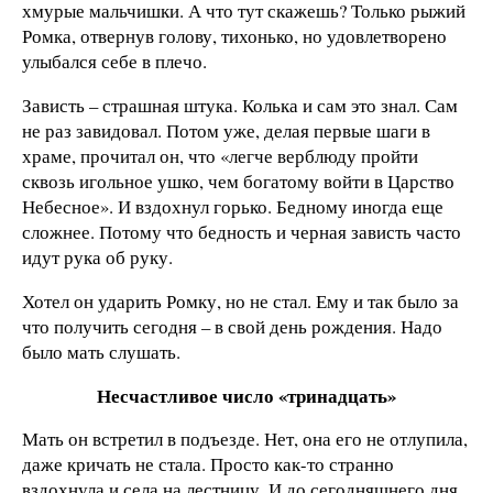
хмурые мальчишки. А что тут скажешь? Только рыжий
Ромка, отвернув голову, тихонько, но удовлетворено
улыбался себе в плечо.
Зависть – страшная штука. Колька и сам это знал. Сам
не раз завидовал. Потом уже, делая первые шаги в
храме, прочитал он, что «легче верблюду пройти
сквозь игольное ушко, чем богатому войти в Царство
Небесное». И вздохнул горько. Бедному иногда еще
сложнее. Потому что бедность и черная зависть часто
идут рука об руку.
Хотел он ударить Ромку, но не стал. Ему и так было за
что получить сегодня – в свой день рождения. Надо
было мать слушать.
Несчастливое число «тринадцать»
Мать он встретил в подъезде. Нет, она его не отлупила,
даже кричать не стала. Просто как-то странно
вздохнула и села на лестницу. И до сегодняшнего дня