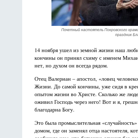
Почетный настоятель Покровского храма
праздник Бл
14 ноября ушел из земной жизни наш лю
кончины он принял схиму с именем Михаил)
нет, но духом он всегда рядом.
Отец Валериан – апостол, «ловец человек
Жизни. До самой кончины, уже сидя в кре
опытом жизни во Христе. Сколько же люде
оживил Господь через него! Вот и я, грешн
благодарна Богу.
Это была промыслительная «случайность»
домом, где он заменял отца настоятеля, к