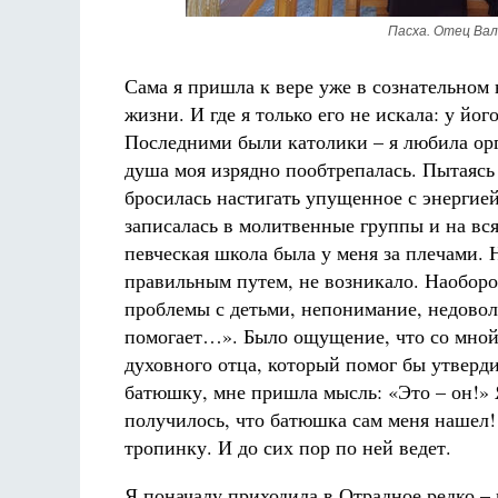
Пасха. Отец Вал
Сама я пришла к вере уже в сознательном 
жизни. И где я только его не искала: у йо
Последними были католики – я любила орг
душа моя изрядно пообтрепалась. Пытаясь
бросилась настигать упущенное с энергие
записалась в молитвенные группы и на вся
певческая школа была у меня за плечами. Н
правильным путем, не возникало. Наоборо
проблемы с детьми, непонимание, недоволь
помогает…». Было ощущение, что со мной 
духовного отца, который помог бы утвердит
батюшку, мне пришла мысль: «Это – он!» Я
получилось, что батюшка сам меня нашел!
тропинку. И до сих пор по ней ведет.
Я поначалу приходила в Отрадное редко –