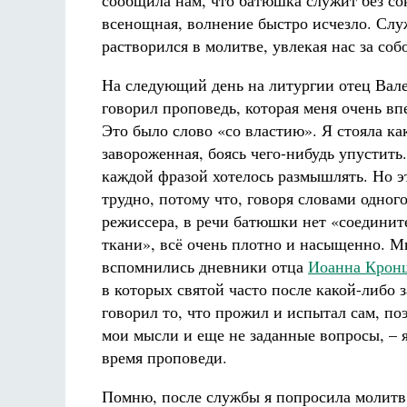
сообщила нам, что батюшка служит без сок
всенощная, волнение быстро исчезло. Слу
растворился в молитве, увлекая нас за соб
На следующий день на литургии отец Вал
говорил проповедь, которая меня очень вп
Это было слово «со властию». Я стояла ка
завороженная, боясь чего-нибудь упустить
каждой фразой хотелось размышлять. Но э
трудно, потому что, говоря словами одног
режиссера, в речи батюшки нет «соединит
ткани», всё очень плотно и насыщенно. М
вспомнились дневники отца
Иоанна Крон
в которых святой часто после какой-либо 
говорил то, что прожил и испытал сам, по
мои мысли и еще не заданные вопросы, – я
время проповеди.
Помню, после службы я попросила молитв 