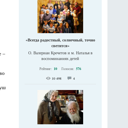
«Всегда радостный, солнечный, точно
светится»
е –
О. Валериан Кречетов и м. Наталья в
воспоминаниях детей
Рейтинг:
10
Голосов:
576
во
10 498
4
душ