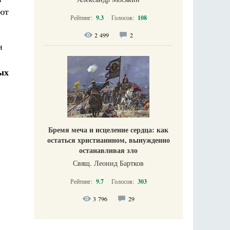
ают
Рейтинг:
9.3
Голосов:
108
2 499
2
н
ых
Бремя меча и исцеление сердца: как
остаться христианином, вынужденно
останавливая зло
Свящ. Леонид Бартков
Рейтинг:
9.7
Голосов:
303
3 796
29