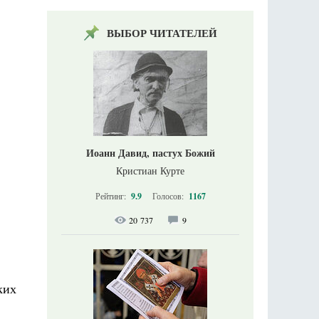
ВЫБОР ЧИТАТЕЛЕЙ
Иоанн Давид, пастух Божий
Кристиан Курте
Рейтинг:
9.9
Голосов:
1167
.
20 737
9
ких
,