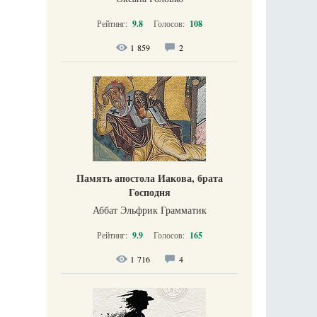
Рейтинг:
9.8
Голосов:
108
1 859
2
Память апостола Иакова, брата
Господня
Аббат Эльфрик Грамматик
Рейтинг:
9.9
Голосов:
165
1 716
4