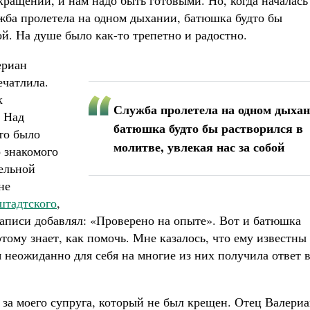
ращений, и нам надо быть готовыми. Но, когда началась
жба пролетела на одном дыхании, батюшка будто бы
ой. На душе было как-то трепетно и радостно.
ериан
ечатлила.
к
Служба пролетела на одном дыхан
. Над
батюшка будто бы растворился в
то было
молитве, увлекая нас за собой
о знакомого
ельной
не
штадтского
,
записи добавлял: «Проверено на опыте». Вот и батюшка
этому знает, как помочь. Мне казалось, что ему известны
 неожиданно для себя на многие из них получила ответ 
за моего супруга, который не был крещен. Отец Валери