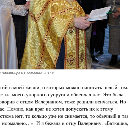
 Владимира и Светланы. 2011 г.
тий в моей жизни, о которых можно написать целый том
стил моего упорного супруга и обвенчал нас. Это была
говорив с отцом Валерианом, тоже решили венчаться. Но
нас. Помню, как враг не хотел допускать их к этому
стюма нет, то кольцо уже не снимается, то обычный в та
 и нормально…». И я бежала к отцу Валериану: «Батюшка