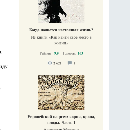
Когда начнется настоящая жизнь?
Из книги «Как найти свое место в
жизни​»
и,
Рейтинг:
9.8
Голосов:
163
2 621
1
 иду
е
Европейский нацизм: корни, крона,
плоды. Часть 1
и
Александр Мосякин