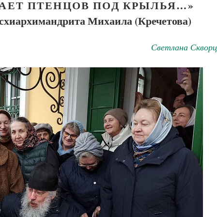
РАЕТ ПТЕНЦОВ ПОД КРЫЛЬЯ…»
 схиархимандрита Михаила (Кречетова)
Светлана Скворц
ученик Георгий Победоносец. Научись у
святого
Роман Котов
Чего ждет от нас Бог. 10 заповедей
Святитель Николай Сербс