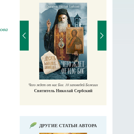
ова
Православный мальчик
Екатерина Баканова
Печорские и
 Божиих
Гали
кий
Е
ДРУГИЕ СТАТЬИ АВТОРА