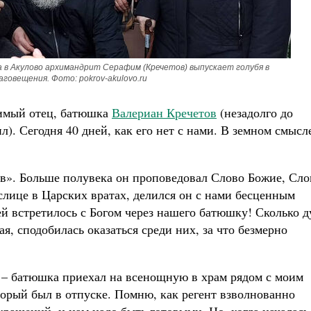
 в Акулово архимандрит Серафим (Кречетов) выпускает голубя в
аговещения. Фото: pokrov-akulovo.ru
бимый отец, батюшка
Валериан Кречетов
(незадолго до
. Сегодня 40 дней, как его нет с нами. В земном смысл
ов». Больше полувека он проповедовал Слово Божие, Сло
слице в Царских вратах, делился он с нами бесценным
й встретилось с Богом через нашего батюшку! Сколько 
ая, сподобилась оказаться среди них, за что безмерно
 – батюшка приехал на всенощную в храм рядом с моим
оторый был в отпуске. Помню, как регент взволнованно