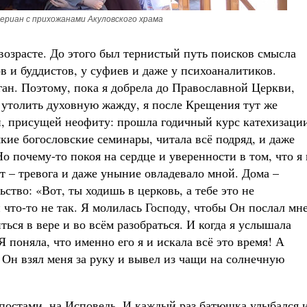
ериан с прихожанами Акуловского храма
возрасте. До этого был тернистый путь поисков смысла
гов и буддистов, у суфиев и даже у психоаналитиков.
ан. Поэтому, пока я добрела до Православной Церкви,
 утолить духовную жажду, я после Крещения тут же
й, присущей неофиту: прошла годичный курс катехизаци
кие богословские семинары, читала всё подряд, и даже
о почему-то покоя на сердце и уверенности в том, что я
т – тревога и даже уныние овладевало мной. Дома –
ство: «Вот, ты ходишь в церковь, а тебе это не
что-то не так. Я молилась Господу, чтобы Он послал мн
ься в вере и во всём разобраться. И когда я услышала
 поняла, что именно его я и искала всё это время! А
 Он взял меня за руку и вывел из чащи на солнечную
 постами, на Исповедь. И каждый раз батюшка улыбался 