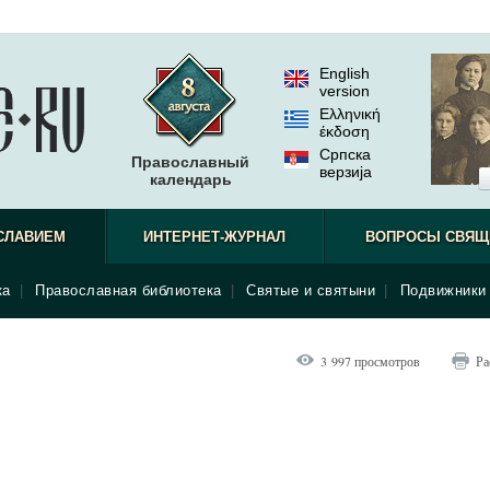
English
version
Ελληνική
έκδοση
Српска
Православный
верзиjа
календарь
СЛАВИЕМ
ИНТЕРНЕТ-ЖУРНАЛ
ВОПРОСЫ СВЯЩ
ка
|
Православная библиотека
|
Святые и святыни
|
Подвижники 
3 997 просмотров
Ра