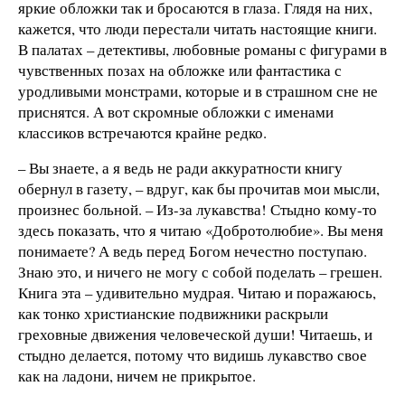
яркие обложки так и бросаются в глаза. Глядя на них,
кажется, что люди перестали читать настоящие книги.
В палатах – детективы, любовные романы с фигурами в
чувственных позах на обложке или фантастика с
уродливыми монстрами, которые и в страшном сне не
приснятся. А вот скромные обложки с именами
классиков встречаются крайне редко.
– Вы знаете, а я ведь не ради аккуратности книгу
обернул в газету, – вдруг, как бы прочитав мои мысли,
произнес больной. – Из-за лукавства! Стыдно кому-то
здесь показать, что я читаю «Добротолюбие». Вы меня
понимаете? А ведь перед Богом нечестно поступаю.
Знаю это, и ничего не могу с собой поделать – грешен.
Книга эта – удивительно мудрая. Читаю и поражаюсь,
как тонко христианские подвижники раскрыли
греховные движения человеческой души! Читаешь, и
стыдно делается, потому что видишь лукавство свое
как на ладони, ничем не прикрытое.