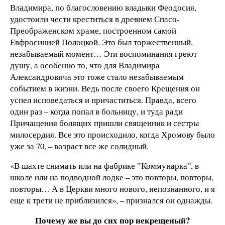
Владимира, по благословению владыки Феодосия,
удостоили чести креститься в древнем Спасо-
Преображенском храме, построенном самой
Евфросинией Полоцкой. Это был торжественный,
незабываемый момент… Эти воспоминания греют
душу, а особенно то, что для Владимира
Александровича это тоже стало незабываемым
событием в жизни. Ведь после своего Крещения он
успел исповедаться и причаститься. Правда, всего
один раз – когда попал в больницу, и туда ради
Причащения болящих пришли священник и сестры
милосердия. Все это происходило, когда Хромову было
уже за 70, – возраст все же солидный.
«В шахте снимать или на фабрике ‟Коммунарка”, в
школе или на подводной лодке – это повторы, повторы,
повторы… А в Церкви много нового, непознанного, и я
еще к трети не приблизился», – признался он однажды.
Почему же вы до сих пор некрещеный?