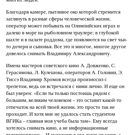
Благодаря камере, пытливое око которой стремится
заглянуть в разные сферы человеческой жизни,
оператор может побывать на Олимпийских играх и
далеко в море на рыболовном траулере; в глубокой
шахте и в палате роддома, где появляются на свет чьи-
то дочери и сыновья. Все это и многое, многое другое
довелось снимать Владимиру Александровичу.
Имена мастеров советского кино А. Довженко, С.
Герасимова, Л. Кулешова, операторов А. Головни, Э.
Тиссэ Владимир Хромов всегда произносил с
трепетом, ведь он встречался с ними лично. И еще он
был уверен: «Если ты только постоишь рядом с
большим, великим человеком – это оставит какой-то
отпечаток на всей твоей жизни, это просто так не
проходит. И хотя мне не удалось стать студентом
ВГИКа – главная моя учеба была там». Ему всегда
хотелось снимать кино, а не информационные
телерепортажи… И художник в его душе не умер, а