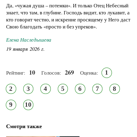
Да, «чужая душа – потемки». И только Отец Небесный
знает, что там, в глубине. Господь видит, кто лукавит, а
кто говорит честно, и искренне просящему у Него даст
Свою благодать «просто и без упреков».
Елена Наследышева
19 января 2026 г.
10
269
1
Рейтинг:
Голосов:
Оценка:
2
3
4
5
6
7
8
9
10
Смотри также