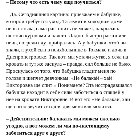
Потому что есть чему еще поучиться?
–
– Да. Сегодняшняя картина: приезжаем к бабушке,
которой требуется уход. Та лежит в холодном доме –
печь остыла, сама растопить не может, накрылась
шестью куртками и пальто. Ладно, быстро растопили
печь, согрели еду, прибрались. А у бабушки, чтоб вы
знали, глухой сын в психбольнице в Токмаке и дочь в
Днепропетровске. Так вот, мы устали жутко, я села на
кровать и тут же заснула – правда, сил больше не было.
Проснулась от того, что бабушка гладит меня по
голове и шепчет девчонкам: «Не балакай – хай
Викторовна ще спит!» Понимаете? Эта исстрадавшаяся
бабушка находит в себе силы заботиться о спящей у
нее на кровати Викторовне. И вот это «Не балакай, хай
ще спит» звучит сегодня для меня как молитва.
Действительно: балакать мы можем сколько
–
угодно, а вот можем ли мы по-настоящему
заботиться друг о друге?