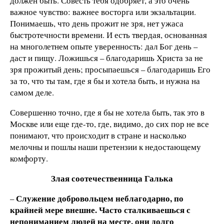
должен быть. Совесть тебя одобряет, а это очень
важное чувство: важнее восторга или экзальтации.
Понимаешь, что день прожит не зря, нет ужаса
быстротечности времени. И есть твердая, основанная
на многолетнем опыте уверенность: дал Бог день –
даст и пищу. Ложишься – благодаришь Христа за не
зря прожитый день; просыпаешься – благодаришь Его
за то, что ты там, где я бы и хотела быть, и нужна на
самом деле.
Совершенно точно, где я бы не хотела быть, так это в
Москве или еще где-то, где, видимо, до сих пор не все
понимают, что происходит в стране и насколько
мелочны и пошлы наши претензии к недостающему
комфорту.
Злая соотечественница Галька
Служение добровольцем неблагодарно, по
–
крайней мере внешне. Часто сталкиваешься с
непониманием людей на месте, они долго