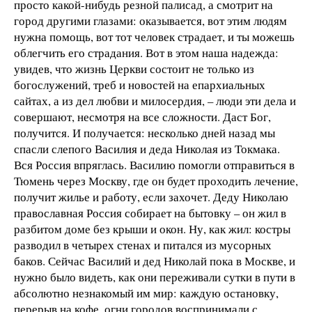
просто какой-нибудь резной палисад, а смотрит на
город другими глазами: оказывается, вот этим людям
нужна помощь, вот тот человек страдает, и ты можешь
облегчить его страдания. Вот в этом наша надежда:
увидев, что жизнь Церкви состоит не только из
богослужений, треб и новостей на епархиальных
сайтах, а из дел любви и милосердия, – люди эти дела и
совершают, несмотря на все сложности. Даст Бог,
получится. И получается: несколько дней назад мы
спасли слепого Василия и деда Николая из Токмака.
Вся Россия впряглась. Василию помогли отправиться в
Тюмень через Москву, где он будет проходить лечение,
получит жилье и работу, если захочет. Деду Николаю
православная Россия собирает на бытовку – он жил в
разбитом доме без крыши и окон. Ну, как жил: костры
разводил в четырех стенах и питался из мусорных
баков. Сейчас Василий и дед Николай пока в Москве, и
нужно было видеть, как они переживали сутки в пути в
абсолютно незнакомый им мир: каждую остановку,
перерыв на кофе, огни городов воспринимали с