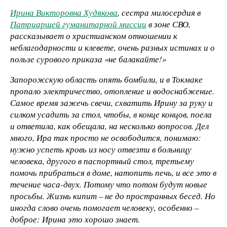
Ирина Викторовна Худякова
, сестра милосердия в
Патриаршей гуманитарной миссии
в зоне СВО,
рассказывает о христианском отношении к
неблагодарности и клевете, очень разных истинах и о
пользе сурового приказа «не балакайте!»
Запорожскую область опять бомбили, и в Токмаке
пропало электричество, отопление и водоснабжение.
Самое время зажечь свечи, схватить Ирину за руку и
силком усадить за стол, чтобы, в конце концов, поела
и ответила, как обещала, на несколько вопросов. Дел
много, Ира так просто не освободится, понимаю:
нужно успеть кровь из носу отвезти в больницу
человека, другого в паспортный стол, третьему
помочь прибраться в доме, натопить печь, и все это в
течение часа-двух. Потому что потом будут новые
просьбы. Жизнь кипит – не до пространных бесед. Но
иногда слово очень помогает человеку, особенно –
доброе: Ирина это хорошо знает.