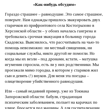
«Как-нибудь обсудим»
Гораздо страшнее – равнодушие. Это самое страшное,
поверьте. Нам однажды пришлось эвакуировать двух
старичков из прифронтового села Костогрызово в
Херсонской области – у обоих началась гангрена и
требовалась срочная эвакуация в больницу города
Скадовска. Выяснилось, что рассчитывать на чью-то
помощь невозможно: ни местный священник, ни
социальные службы, никто другой не помогли. Но
когда мы их везли – под дронами, кстати, – матушка
игумения спросила, есть ли у них родственники. Мы
проезжали мимо городка, в котором у стариков жил
сын и девять (!) внуков. Для меня эта поездка –
олицетворение убийственного равнодушия.
Или – самый недавний пример, уже из Токмака
Запорожской области: бабуля, страдающая
психическим заболеванием, ползает на карачках по
улице, бросается под машины. А для госпитализации