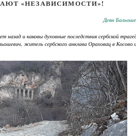
АЮТ «НЕЗАВИСИМОСТИ»!
Деян Бальоше
ет назад и каковы духовные последствия сербской траге
ьошевич, житель сербского анклава Ораховац в Косово 
ученик Георгий Победоносец. Научись у
святого
Роман Котов
Чего ждет от нас Бог. 10 заповедей
Святитель Николай Сербс