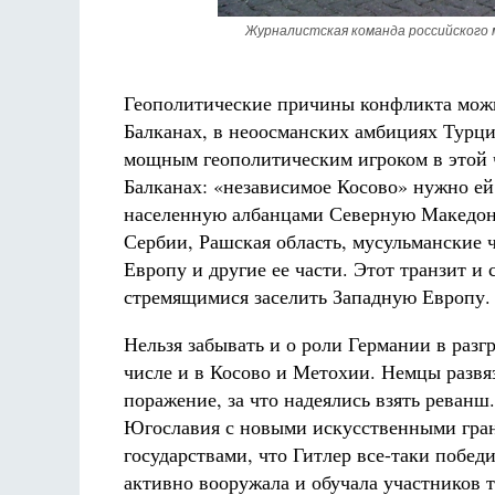
Журналистская команда российского 
Геополитические причины конфликта можн
Балканах, в неоосманских амбициях Турц
мощным геополитическим игроком в этой ч
Балканах: «независимое Косово» нужно ей 
населенную албанцами Северную Македони
Сербии, Рашская область, мусульманские 
Европу и другие ее части. Этот транзит и
стремящимися заселить Западную Европу.
Нельзя забывать и о роли Германии в разг
числе и в Косово и Метохии. Немцы развя
поражение, за что надеялись взять реванш
Югославия с новыми искусственными гран
государствами, что Гитлер все-таки победи
активно вооружала и обучала участников 