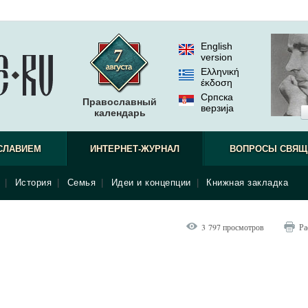
English
version
Ελληνική
έκδοση
Српска
Православный
верзиjа
календарь
СЛАВИЕМ
ИНТЕРНЕТ-ЖУРНАЛ
ВОПРОСЫ СВЯЩ
|
История
|
Семья
|
Идеи и концепции
|
Книжная закладка
3 797 просмотров
Ра