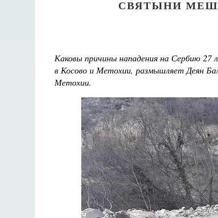
СВЯТЫНИ МЕШ
Каковы причины нападения на Сербию 27 л
в Косово и Метохии, размышляет Деян Бал
Метохии.
Великом
Как найти своё место в жизни
Кирилл Мурышев