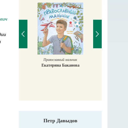
вич
дии
и
Православный мальчик
Екатерина Баканова
Печорские и
 Божиих
Галин
кий
Е
Петр Давыдов