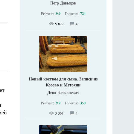
Петр Давыдов
Рейтинг:
9.9
Голосов:
724
5 879
4
Новый костюм для сына. Записи из
Косово и Метохии
ет
Деян Бальошевич
Рейтинг:
9.9
Голосов:
350
и
ией
3 367
4