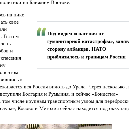
 политики на Ближнем Востоке.
сь на пике
ать свое
или
Под видом «спасения от
. В этом
гуманитарной катастрофы», заняв
очень
сторону албанцев, НАТО
рбов и
приблизилось к границам России
«спасения
ону
ю в этом
изившись к
еживается вся Россия вплоть до Урала. Через несколько л
вступили Болгария и Румыния, и сейчас «Бондстил»
в том числе крупным транспортным узлом для переброск
 случае, Косово и Метохия сейчас находится под оккупац