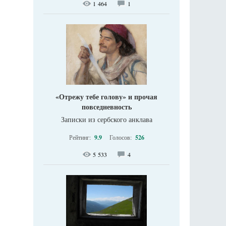
1 464
1
«Отрежу тебе голову» и прочая
повседневность
Записки из сербского анклава
Рейтинг:
9.9
Голосов:
526
5 533
4