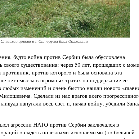
 Спасской церкви в с. Оптеруша близ Ораховаца
ния, будто война против Сербии была обусловлена
 своего существования: через 50 лет, прошедших с мом
 противник, против которого и была основана эта
ьше нет смысла в огромных тратах на поддержание ее
в любых изменений и очень быстро нашли нового «главн
Милошевича. Сделали из нас врагов всего прогрессивног
ливуда напугали весь свет и, начав войну, убедили Запа
смысл агрессии НАТО против Сербии заключался в
ораций овладеть полезными ископаемыми (по большей