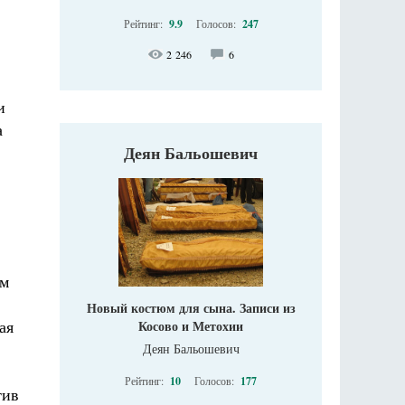
Рейтинг:
9.9
Голосов:
247
2 246
6
и
а
Деян Бальошевич
ом
Новый костюм для сына. Записи из
ая
Косово и Метохии
Деян Бальошевич
Рейтинг:
10
Голосов:
177
тив