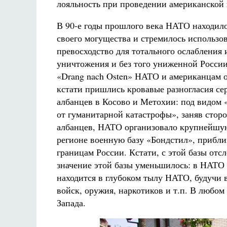
лояльность при проведении американской
В 90-е годы прошлого века НАТО находило
своего могущества и стремилось использов
превосходство для тотального ослабления 
уничтожения и без того униженной России
«Drang nach Osten» НАТО и американцам 
кстати пришлись кровавые разногласия се
албанцев в Косово и Метохии: под видом 
от гуманитарной катастрофы», заняв стор
албанцев, НАТО организовало крупнейшу
регионе военную базу «Бондстил», прибл
границам России. Кстати, с этой базы отсл
значение этой базы уменьшилось: в НАТО 
находится в глубоком тылу НАТО, будучи 
войск, оружия, наркотиков и т.п. В любом
Запада.