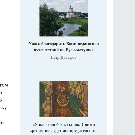
Учась благодарить Бога: педагогика
путешествий по Руси-матушке
Петр Давыдов
том
и
о
ьку
т:
«У нас свои боги, сынок. Сними
крест»: последствия предательства