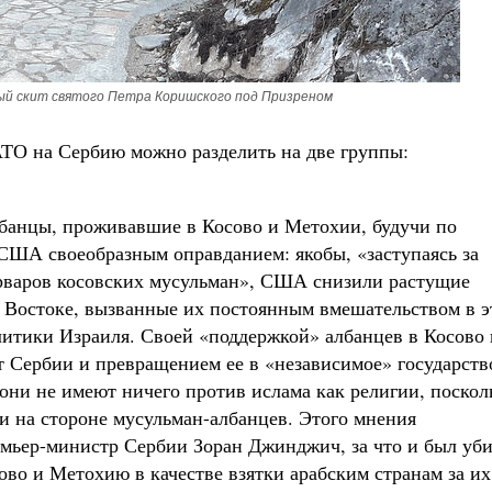
ый скит святого Петра Коришского под Призреном
ТО на Сербию можно разделить на две группы:
банцы, проживавшие в Косово и Метохии, будучи по
США своеобразным оправданием: якобы, «заступаясь за
рваров косовских мусульман», США снизили растущие
 Востоке, вызванные их постоянным вмешательством в э
итики Израиля. Своей «поддержкой» албанцев в Косово 
 Сербии и превращением ее в «независимое» государств
ни не имеют ничего против ислама как религии, поскол
 на стороне мусульман-албанцев. Этого мнения
мьер-министр Сербии Зоран Джинджич, за что и был уби
ово и Метохию в качестве взятки арабским странам за их