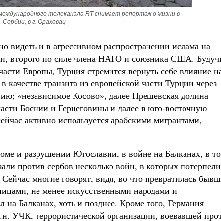
международного телеканала RT снимает репортаж о жизни в
Сербии, в г. Ораховац
о видеть и в агрессивном распространении ислама на
ии, второго по силе члена НАТО и союзника США. Будуч
асти Европы, Турция стремится вернуть себе влияние н
в качестве транзита из европейской части Турции через
ю; «независимое Косово», далее Прешевская долина
части Боснии и Герцеговины и далее в юго-восточную
 сейчас активно используется арабскими мигрантами,
роме и разрушении Югославии, в войне на Балканах, в т
зали против сербов несколько войн, в которых потерпели
. Сейчас многие говорят, видя, во что превратилась бывш
ицами, не менее искусственными народами и
л на Балканах, хоть и позднее. Кроме того, Германия
т.н. УЧК, террористической организации, воевавшей про