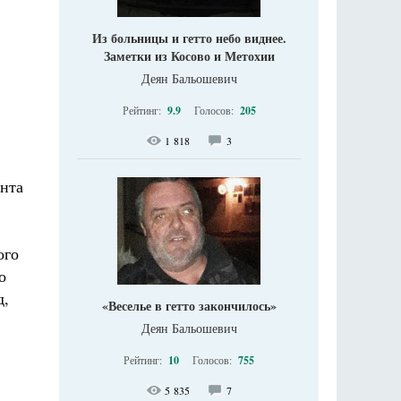
Из больницы и гетто небо виднее.
Заметки из Косово и Метохии
Деян Бальошевич
Рейтинг:
9.9
Голосов:
205
1 818
3
ента
ого
о
д,
«Веселье в гетто закончилось»
Деян Бальошевич
Рейтинг:
10
Голосов:
755
5 835
7