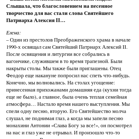
Слышала, что благословением на песенное
творчество для вас стали слова Святейшего
Патриарха Алексия II…
Елена:
– Один из престолов Преображенского храма в начале
1990-х освящал сам Святейший Патриарх Алексий II.
После освящения и литургии все собрались в
вагончике, служившем в то время трапезной. Были
накрыты столы. Мы также были приглашены. Отец
Феодор еще накануне попросил нас спеть что-нибудь.
Конечно, мы волновались. На столах угощение:
принесенная прихожанами домашняя еда (кухни тогда
еще не было), а главное, была очень теплая семейная
атмосфера… Настало время нашего выступления. Мы
спели одну песню, вторую. Его Святейшество молча
слушал, не поднимая глаз, а когда мы запели песню
монахини Антонии «Слава Богу за все!», он посмотрел
на нас и глаз уже не отрывал. И произошло что-то