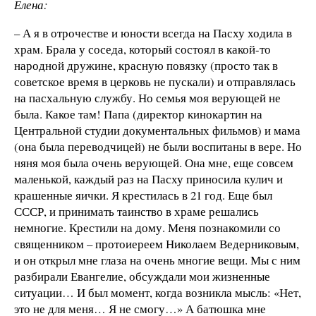
Елена:
– А я в отрочестве и юности всегда на Пасху ходила в
храм. Брала у соседа, который состоял в какой-то
народной дружине, красную повязку (просто так в
советское время в церковь не пускали) и отправлялась
на пасхальную службу. Но семья моя верующей не
была. Какое там! Папа (директор кинокартин на
Центральной студии документальных фильмов) и мама
(она была переводчицей) не были воспитаны в вере. Но
няня моя была очень верующей. Она мне, еще совсем
маленькой, каждый раз на Пасху приносила кулич и
крашенные яички. Я крестилась в 21 год. Еще был
СССР, и принимать таинство в храме решались
немногие. Крестили на дому. Меня познакомили со
священником – протоиереем Николаем Ведерниковым,
и он открыл мне глаза на очень многие вещи. Мы с ним
разбирали Евангелие, обсуждали мои жизненные
ситуации… И был момент, когда возникла мысль: «Нет,
это не для меня… Я не смогу…» А батюшка мне