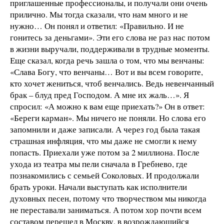
приглашенные профессионалы, и получали они очень
прилично. Мы тогда сказали, что нам много и не
нужно… Он понял и ответил: «Правильно. И не
гонитесь за деньгами». Эти его слова не раз нас потом
в жизни выручали, поддерживали в трудные моменты.
Еще сказал, когда речь зашла о том, что мы венчаны:
«Слава Богу, что венчаны… Вот и вы всем говорите,
кто хочет жениться, чтоб венчались. Ведь невенчанный
брак – блуд пред Господом. А мне их жаль…». Я
спросил: «А можно к вам еще приехать?» Он в ответ:
«Береги карман». Мы ничего не поняли. Но слова его
запомнили и даже записали. А через год была такая
страшная инфляция, что мы даже не смогли к нему
попасть. Приехали уже потом за 2 миллиона. После
ухода из театра мы пели сначала в Гребнево, где
познакомились с семьей Соколовых. И продолжали
брать уроки. Начали выступать как исполнители
духовных песен, потому что творчеством мы никогда
не переставали заниматься. А потом хор почти всем
составом перешел в Москву, в возрождающийся