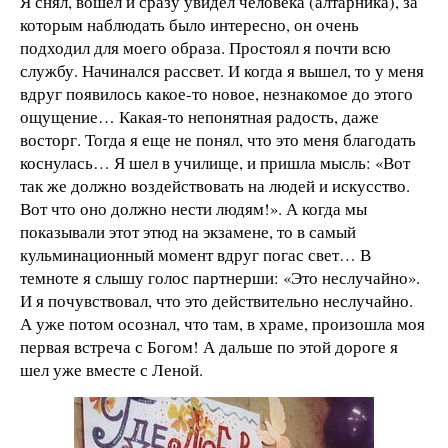
Я снял, вошел и сразу увидел человека (алтарника), за
которым наблюдать было интересно, он очень
подходил для моего образа. Простоял я почти всю
службу. Начинался рассвет. И когда я вышел, то у меня
вдруг появилось какое-то новое, незнакомое до этого
ощущение… Какая-то непонятная радость, даже
восторг. Тогда я еще не понял, что это меня благодать
коснулась… Я шел в училище, и пришла мысль: «Вот
так же должно воздействовать на людей и искусство.
Вот что оно должно нести людям!». А когда мы
показывали этот этюд на экзамене, то в самый
кульминационный момент вдруг погас свет… В
темноте я слышу голос партнерши: «Это неслучайно».
И я почувствовал, что это действительно неслучайно.
А уже потом осознал, что там, в храме, произошла моя
первая встреча с Богом! А дальше по этой дороге я
шел уже вместе с Леной.