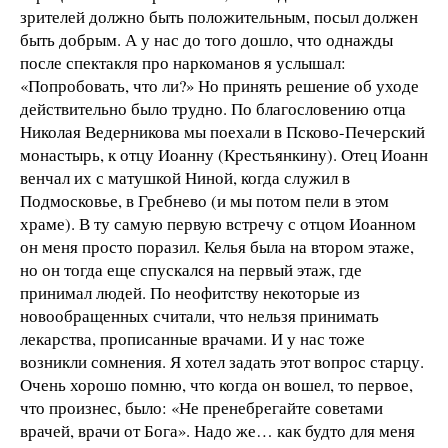
зрителей должно быть положительным, посыл должен
быть добрым. А у нас до того дошло, что однажды
после спектакля про наркоманов я услышал:
«Попробовать, что ли?» Но принять решение об уходе
действительно было трудно. По благословению отца
Николая Ведерникова мы поехали в Псково-Печерский
монастырь, к отцу Иоанну (Крестьянкину). Отец Иоанн
венчал их с матушкой Ниной, когда служил в
Подмосковье, в Гребнево (и мы потом пели в этом
храме). В ту самую первую встречу с отцом Иоанном
он меня просто поразил. Келья была на втором этаже,
но он тогда еще спускался на первый этаж, где
принимал людей. По неофитству некоторые из
новообращенных считали, что нельзя принимать
лекарства, прописанные врачами. И у нас тоже
возникли сомнения. Я хотел задать этот вопрос старцу.
Очень хорошо помню, что когда он вошел, то первое,
что произнес, было: «Не пренебрегайте советами
врачей, врачи от Бога». Надо же… как будто для меня