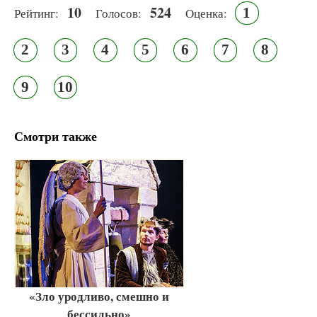
10
524
1
Рейтинг:
Голосов:
Оценка:
2
3
4
5
6
7
8
9
10
Смотри также
«Зло уродливо, смешно и
бессильно»