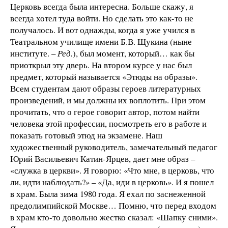
Церковь всегда была интересна. Больше скажу, я
всегда хотел туда войти. Но сделать это как-то не
получалось. И вот однажды, когда я уже учился в
Театральном училище имени Б.В. Щукина (ныне
институте. –
Ред.
), был момент, который… как бы
приоткрыл эту дверь. На втором курсе у нас был
предмет, который называется «Этюды на образы».
Всем студентам дают образы героев литературных
произведений, и мы должны их воплотить. При этом
прочитать, что о герое говорит автор, потом найти
человека этой профессии, посмотреть его в работе и
показать готовый этюд на экзамене. Наш
художественный руководитель, замечательный педагог
Юрий Васильевич Катин-Ярцев, дает мне образ –
«служка в церкви». Я говорю: «Что мне, в церковь, что
ли, идти наблюдать?» – «Да, иди в церковь». И я пошел
в храм. Была зима 1980 года. Я ехал по заснеженной
предолимпийской Москве… Помню, что перед входом
в храм кто-то довольно жестко сказал: «Шапку сними».