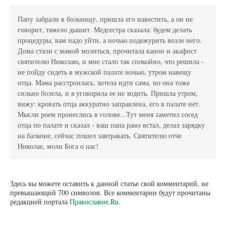
Папу забрали в больницу, пришла его навестить, а он не
говорит, тяжело дышит. Медсестра сказала: будем делать
процедуры, вам надо уйти, а ночью подежурить возле него.
Дома стали с мамой молиться, прочитала канон и акафист
святителю Николаю, и мне стало так спокойно, что решила -
не пойду сидеть в мужской палате ночью, утром навещу
отца. Мама расстроилась, хотела идти сама, но она тоже
сильно болела, и я уговорила ее не ходить. Пришла утром,
вижу: кровать отца аккуратно заправлена, его в палате нет.
Мысли роем пронеслись в голове...Тут меня заметил сосед
отца по палате и сказал - ваш папа рано встал, делал зарядку
на балконе, сейчас пошел завтракать. Святителю отче
Николае, моли Бога о нас!
Здесь вы можете оставить к данной статье свой комментарий, не
превышающий 700 символов. Все комментарии будут прочитаны
редакцией портала
Православие.Ru
.