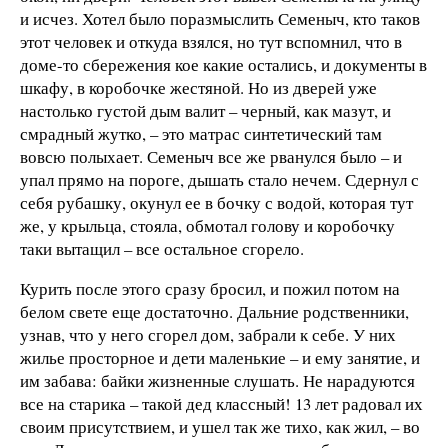
и исчез. Хотел было поразмыслить Семеныч, кто таков
этот человек и откуда взялся, но тут вспомнил, что в
доме-то сбережения кое какие остались, и документы в
шкафу, в коробочке жестяной. Но из дверей уже
настолько густой дым валит – черный, как мазут, и
смрадный жутко, – это матрас синтетический там
вовсю полыхает. Семеныч все же рванулся было – и
упал прямо на пороге, дышать стало нечем. Сдернул с
себя рубашку, окунул ее в бочку с водой, которая тут
же, у крыльца, стояла, обмотал голову и коробочку
таки вытащил – все остальное сгорело.
Курить после этого сразу бросил, и пожил потом на
белом свете еще достаточно. Дальние родственники,
узнав, что у него сгорел дом, забрали к себе. У них
жилье просторное и дети маленькие – и ему занятие, и
им забава: байки жизненные слушать. Не нарадуются
все на старика – такой дед классный! 13 лет радовал их
своим присутствием, и ушел так же тихо, как жил, – во