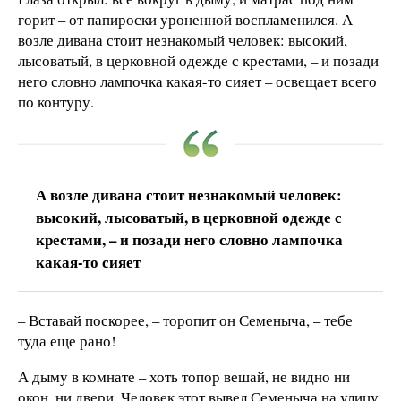
горит – от папироски уроненной воспламенился. А
возле дивана стоит незнакомый человек: высокий,
лысоватый, в церковной одежде с крестами, – и позади
него словно лампочка какая-то сияет – освещает всего
по контуру.
А возле дивана стоит незнакомый человек:
высокий, лысоватый, в церковной одежде с
крестами, – и позади него словно лампочка
какая-то сияет
– Вставай поскорее, – торопит он Семеныча, – тебе
туда еще рано!
А дыму в комнате – хоть топор вешай, не видно ни
окон, ни двери. Человек этот вывел Семеныча на улицу