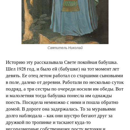
Святитель Николай
Историю эту рассказывала Свете покойная бабушка.
Шел 1928 год, и было ей (бабушке) на тот момент лет
девять. Ее отец летом работал со старшими сыновьями
в поле, далеко от деревни. Работали по несколько суток
подряд, а три сестры по очереди носили им обеды. Вот
и малолетняя тогда бабушка понесла им однажды
поесть. Посидела немножко с ними и пошла обратно
домой. В дороге она задержалась. То за муравьями
долго наблюдала – как они шустро бегают друг за
дружкой по тропинке и таскают куда-то
несоразмерные собственному росту веточки и