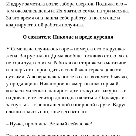
И вдруг заметила возле забора сверток. Подняла его –
там оказались деньги. Их хватило семье на три месяца.
За это время она нашла себе работу, а потом еще и
квартиру от этой работы получила.
О святителе Николае и вреде курения
У Семеныча случилось горе – померла его старушка-
жена. Загрустил он. Дома вообще тоскливо стало, хоть
не ходи туда совсем. Работал он сторожем в магазине,
и теперь стал пропадать в своей «каптерке» целыми
сутками. А возвращаясь после вахты, возьмет, бывало,
у продавщицы Никаноровны «мерзавчик» горькой,
колбасы маленько, папирос; дома закусит, закурит – и
на диван, в телевизор допоздна пялиться. Однажды и
заснул так – с непогашенной папиросой в руке. Вдруг
слышит сквозь сон, зовет его кто-то:
– Ну-ка, проснись! Вставай сейчас же!
Глаза открыл: все вокруг в дыму, и матрас под ним