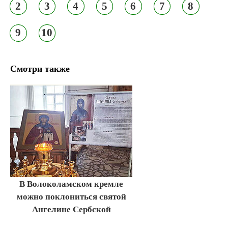
2
3
4
5
6
7
8
9
10
Смотри также
В Волоколамском кремле
можно поклониться святой
Ангелине Сербской