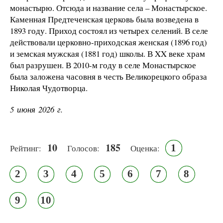
монастырю. Отсюда и название села – Монастырское.
Каменная Предтеченская церковь была возведена в
1893 году. Приход состоял из четырех селений. В селе
действовали церковно-приходская женская (1896 год)
и земская мужская (1881 год) школы. В XX веке храм
был разрушен. В 2010-м году в селе Монастырское
была заложена часовня в честь Великорецкого образа
Николая Чудотворца.
5 июня 2026 г.
10
185
1
Рейтинг:
Голосов:
Оценка:
2
3
4
5
6
7
8
9
10