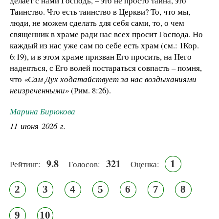
делает с нами Господь, – это не просто тайна, это
Таинство. Что есть таинство в Церкви? То, что мы,
люди, не можем сделать для себя сами, то, о чем
священник в храме ради нас всех просит Господа. Но
каждый из нас уже сам по себе есть храм (см.: 1Кор.
6:19), и в этом храме призван Его просить, на Него
надеяться, с Его волей постараться совпасть – помня,
что
«Сам Дух ходатайствует за нас воздыханиями
неизреченными»
(Рим. 8:26).
Марина Бирюкова
11 июня 2026 г.
9.8
321
1
Рейтинг:
Голосов:
Оценка:
2
3
4
5
6
7
8
9
10