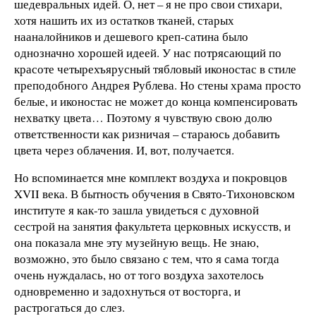
шедевральных идей. О, нет – я не про свои стихари,
хотя нашить их из остатков тканей, старых
нааналойников и дешевого креп-сатина было
однозначно хорошей идеей. У нас потрясающий по
красоте четырехъярусный тябловый иконостас в стиле
преподобного Андрея Рублева. Но стены храма просто
белые, и иконостас не может до конца компенсировать
нехватку цвета… Поэтому я чувствую свою долю
ответственности как ризничая – стараюсь добавить
цвета через облачения. И, вот, получается.
Но вспоминается мне комплект возд
у
ха и покровцов
XVII века. В бытность обучения в Свято-Тихоновском
институте я как-то зашла увидеться с духовной
сестрой на занятия факультета церковных искусств, и
она показала мне эту музейную вещь. Не знаю,
возможно, это было связано с тем, что я сама тогда
очень нуждалась, но от того возд
у
ха захотелось
одновременно и задохнуться от восторга, и
растрогаться до слез.