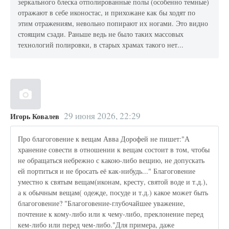
зеркального блеска отполированные полы (особенно темные)
отражают в себе иконостас, и прихожане как бы ходят по
этим отражениям, невольно попирают их ногами. Это видно
стоящим сзади. Раньше ведь не было таких массовых
технологий полировки, в старых храмах такого нет...
29 июня 2026, 22:29
Игорь Ковалев
Про благоговение к вещам Авва Дорофей не пишет:"А
хранение совести в отношении к вещам состоит в том, чтобы
не обращаться небрежно с какою-либо вещию, не допускать
ей портиться и не бросать её как-нибудь..." Благоговение
уместно к святым вещам(иконам, кресту, святой воде и т.д.),
а к обычным вещам( одежде, посуде и т.д.) какое может быть
благоговение? "Благоговение-глубочайшее уважение,
почтение к кому-либо или к чему-либо, преклонение перед
кем-либо или перед чем-либо."Для примера, даже