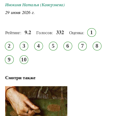
Инокиня Наталья (Каверзнева)
29 июня 2026 г.
9.2
332
1
Рейтинг:
Голосов:
Оценка:
2
3
4
5
6
7
8
9
10
Смотри также