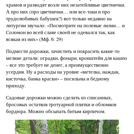
храмов и разводят возле них незатейливые цветнички.
А про них (про цветнички… или все-таки и про
трудолюбивых бабушек?) вот только недавно на
литургии звучало: «Посмотрите на полевые лилии… и
Соломон во всей славе своей не одевался так, как
всякая из них» (Мф. 6: 29)
Подмести дорожки, зачистить и покрасить какие-то
мелкие детали: оградки, фонари, кронштейн для кашпо
– все это требует не денег, а преимущественно
усердия. Ну а расходы на уровне «метелка, наждак,
кисточка, банка краски» – посильны и бедному
приходу.
Садовые дорожки можно сделать из списанных,
бросовых остатков тротуарной плитки и обломков
бордюра. Можно обсыпать битым кирпичом.