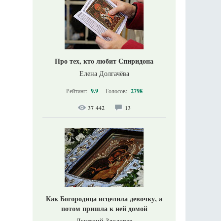
Про тех, кто любит Спиридона
Елена Долгачёва
Рейтинг:
9.9
Голосов:
2798
37 442
13
Как Богородица исцелила девочку, а
потом пришла к ней домой
Дмитрий Злодорев