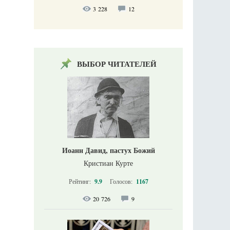
3 228
12
ВЫБОР ЧИТАТЕЛЕЙ
Иоанн Давид, пастух Божий
Кристиан Курте
Рейтинг:
9.9
Голосов:
1167
20 726
9