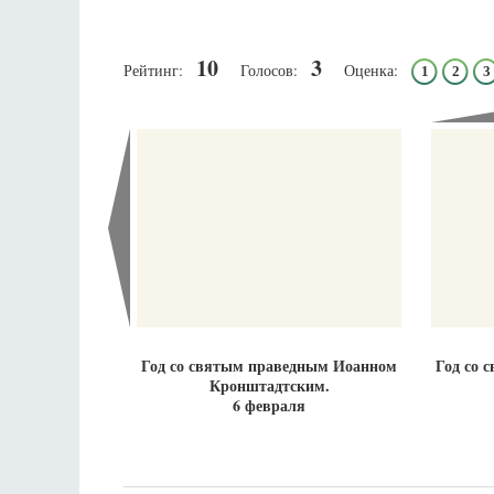
10
3
Рейтинг:
Голосов:
Оценка:
1
2
3
Разлуки не будет
Фредерика де Грааф
Год со святым праведным Иоанном
Год со 
Кронштадтским.
6 февраля