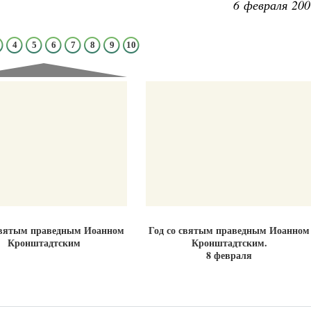
6 февраля 200
4
5
6
7
8
9
10
Великомученик Георгий Победоносец. Н
святого
Роман Котов
Как найти своё место в жизни
Кирилл Мурышев
святым праведным Иоанном
Год со святым праведным Иоанном
Кронштадтским
Кронштадтским.
8 февраля