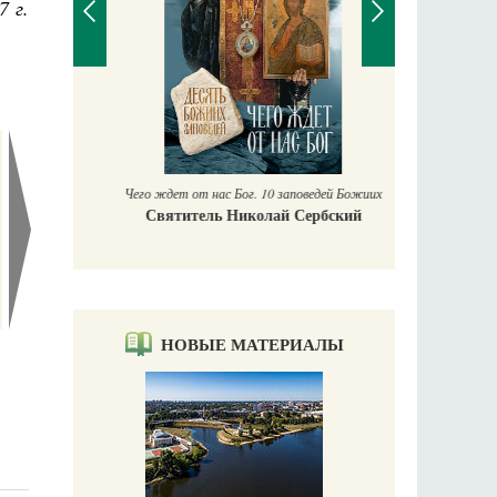
7 г.
П
Е
аучись у
Чего ждет от нас Бог. 10 заповедей Божиих
Святитель Николай Сербский
НОВЫЕ МАТЕРИАЛЫ