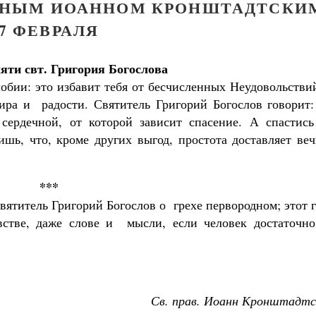
ДНЫМ ИОАННОМ КРОНШТАДТСКИ
7 ФЕВРАЛЯ
яти свт. Григория Богослова
лобии: это избавит тебя от бесчисленных Неудовольств
ра и радости. Святитель Григорий Богослов говорит:
ердечной, от которой зависит спасение. А спастис
ишь, что, кроме других выгод, простота доставляет ве
***
вятитель Григорий Богослов о грехе первородном; этот 
встве, даже слове и мысли, если человек достаточно
Св. прав. Иоанн Кронштадтс