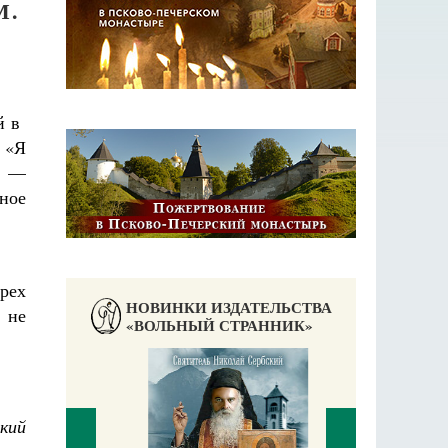
М.
ий в
 «Я
ь —
чное
грех
НОВИНКИ ИЗДАТЕЛЬСТВА
 не
«ВОЛЬНЫЙ СТРАННИК»
кий