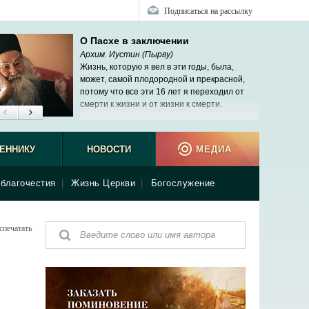
Подписаться на рассылку
О Пасхе в заключении
Архим. Иустин (Пырву)
Жизнь, которую я вел в эти годы, была,
может, самой плодородной и прекрасной,
потому что все эти 16 лет я переходил от
смерти к жизни и от жизни к смерти.
ЕННИКУ
НОВОСТИ
МЕДИА
благочестия
|
Жизнь Церкви
|
Богослужение
спечатать