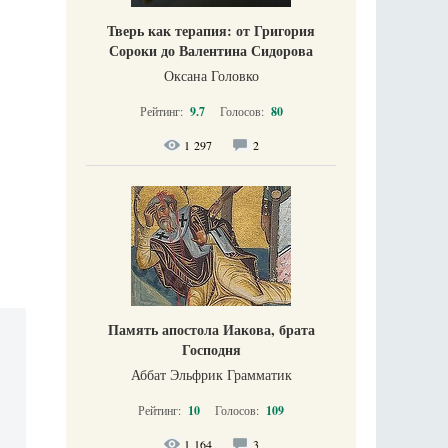
Тверь как терапия: от Григория
Сороки до Валентина Сидорова
Оксана Головко
Рейтинг:
9.7
Голосов:
80
1 297
2
Память апостола Иакова, брата
Господня
Аббат Эльфрик Грамматик
Рейтинг:
10
Голосов:
109
1 164
3