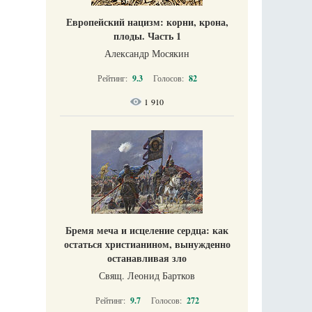
Европейский нацизм: корни, крона,
плоды. Часть 1
Александр Мосякин
Рейтинг:
9.3
Голосов:
82
1 910
Бремя меча и исцеление сердца: как
остаться христианином, вынужденно
останавливая зло
Свящ. Леонид Бартков
Рейтинг:
9.7
Голосов:
272