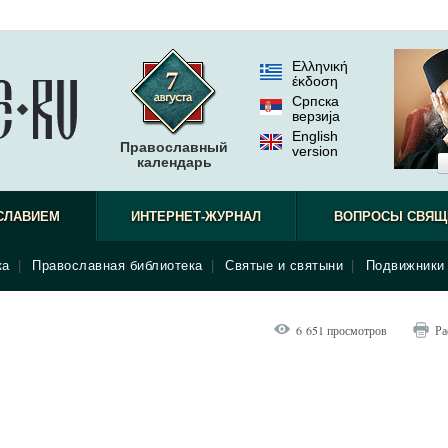
Ελληνική
έκδοση
Српска
верзиjа
English
Православный
version
календарь
СЛАВИЕМ
ИНТЕРНЕТ-ЖУРНАЛ
ВОПРОСЫ СВЯЩ
ка
|
Православная библиотека
|
Святые и святыни
|
Подвижники 
6 651 просмотров
Ра