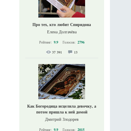
Про тех, кто любит Спиридона
Елена Долгачёва
Рейтинг:
9.9
Голосов:
2796
37 391
13
Как Богородица исцелила девочку, а
потом пришла к ней домой
Дмитрий Злодорев
Рейтинг:
9.9
Голосов:
2015