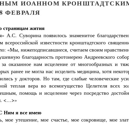
ДНЫМ ИОАННОМ КРОНШТАДТСКИ
8 ФЕВРАЛЯ
о страницам жития
мя» А.С. Суворина появилось знаменитое благодарствен
ом всероссийской известности кронштадтского священни
сило: «Мы, нижеподписавшиеся, считаем своим нравстве
ушевную благодарность протоиерею Андреевского собор
 за оказанное нам исцеление от многообразных и тяж
орых ранее не могла нас исцелить медицина, хотя некот
ились у докторов. Но там, где слабые человеческие ус
ьной теплая вера во всемогущество Целителя всех зо
решным, помощь и исцеление через посредство достойн
я. <…>»
С Ним я все имею
 мое утешение, мое счастье, мое сокровище, мое злат