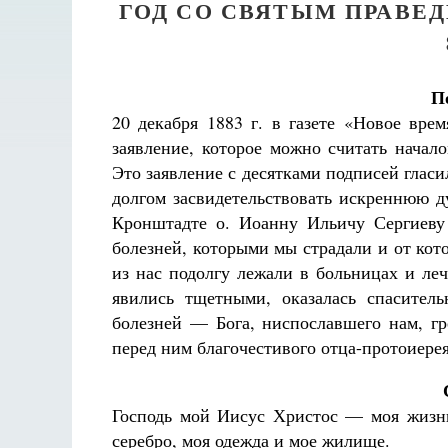
ГОД СО СВЯТЫМ ПРАВЕ
П
20 декабря 1883 г. в газете «Новое вре
заявление, которое можно считать начал
Это заявление с десятками подписей гла
долгом засвидетельствовать искреннюю д
Кронштадте о. Иоанну Ильичу Сергиеву
болезней, которыми мы страдали и от кот
из нас подолгу лежали в больницах и леч
явились тщетными, оказалась спасител
болезней — Бога, ниспославшего нам, г
перед ним благочестивого отца-протоиере
Господь мой Иисус Христос — моя жизнь,
серебро, моя одежда и мое жилище.