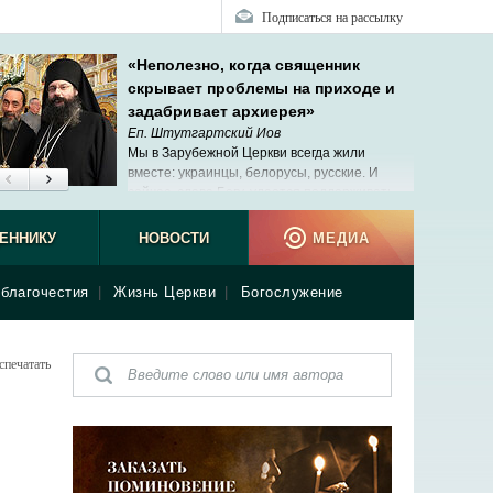
Подписаться на рассылку
«Неполезно, когда священник
скрывает проблемы на приходе и
задабривает архиерея»
Еп. Штутгартский Иов
Мы в Зарубежной Церкви всегда жили
вместе: украинцы, белорусы, русские. И
сейчас, слава Богу, удается поддерживать
эти теплые отношения.
ЕННИКУ
НОВОСТИ
МЕДИА
благочестия
|
Жизнь Церкви
|
Богослужение
спечатать