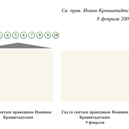
Св. прав. Иоанн Кронштадтс
8 февраля 200
3
4
5
6
7
8
9
10
Великомученик Георгий Победоносец. Н
святого
Роман Котов
Как найти своё место в жизни
Кирилл Мурышев
святым праведным Иоанном
Год со святым праведным Иоанном
Кронштадтским
Кронштадтским.
9 февраля