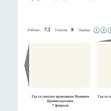
7.2
8
Рейтинг:
Голосов:
Оценка:
1
2
Разлуки не будет
Фредерика де Грааф
Год со святым праведным Иоанном
Год со 
Кронштадтским.
7 февраля