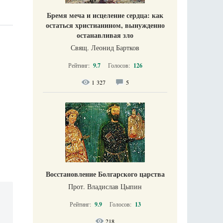
Бремя меча и исцеление сердца: как
остаться христианином, вынужденно
останавливая зло
Свящ. Леонид Бартков
Рейтинг:
9.7
Голосов:
126
1 327
5
Восстановление Болгарского царства
Прот. Владислав Цыпин
Рейтинг:
9.9
Голосов:
13
218