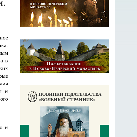
М.
ное
ка.
нным
а в
ких
орые
илия
л и
НОВИНКИ ИЗДАТЕЛЬСТВА
ого
«ВОЛЬНЫЙ СТРАННИК»
о и