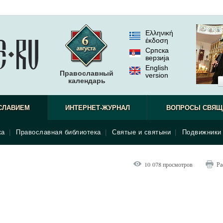
Ελληνική
έκδοση
Српска
верзиjа
English
Православный
version
календарь
СЛАВИЕМ
ИНТЕРНЕТ-ЖУРНАЛ
ВОПРОСЫ СВЯЩ
ка
|
Православная библиотека
|
Святые и святыни
|
Подвижники 
10 078 просмотров
Ра