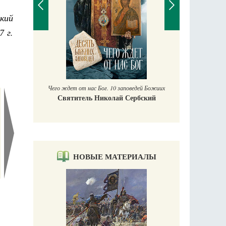
кий
7 г.
П
Е
аучись у
Чего ждет от нас Бог. 10 заповедей Божиих
Святитель Николай Сербский
НОВЫЕ МАТЕРИАЛЫ