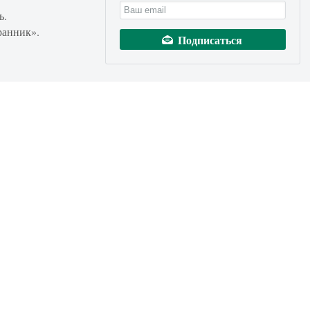
ь.
ранник».