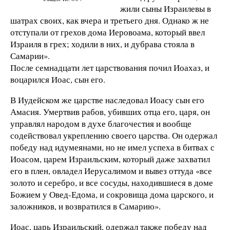
жили сыны Израилевы в
шатрах своих, как вчера и третьего дня. Однако ж не
отступали от грехов дома Иеровоама, который ввел
Израиля в грех; ходили в них, и дубрава стояла в
Самарии».
После семнадцати лет царствования почил Иоахаз, и
воцарился Иоас, сын его.
В Иудейском же царстве наследовал Иоасу сын его
Амасия. Умертвив рабов, убивших отца его, царя, он
управлял народом в духе благочестия и вообще
содействовал укреплению своего царства. Он одержал
победу над идумеянами, но не имел успеха в битвах с
Иоасом, царем Израильским, который даже захватил
его в плен, овладел Иерусалимом и вывез оттуда «все
золото и серебро, и все сосуды, находившиеся в доме
Божием у Овед-Едома, и сокровища дома царского, и
заложников, и возвратился в Самарию».
Иоас, царь Израильский, одержал также победу над