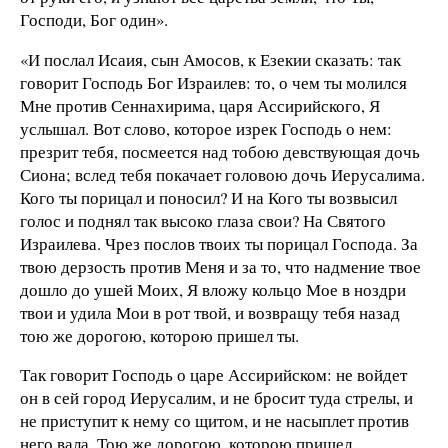
Господи, Бог один».
«И послал Исаия, сын Амосов, к Езекии сказать: так
говорит Господь Бог Израилев: то, о чем ты молился
Мне против Сеннахирима, царя Ассирийского, Я
услышал. Вот слово, которое изрек Господь о нем:
презрит тебя, посмеется над тобою девствующая дочь
Сиона; вслед тебя покачает головою дочь Иерусалима.
Кого ты порицал и поносил? И на Кого ты возвысил
голос и поднял так высоко глаза свои? На Святого
Израилева. Чрез послов твоих ты порицал Господа. За
твою дерзость против Меня и за то, что надмение твое
дошло до ушей Моих, Я вложу кольцо Мое в ноздри
твои и удила Мои в рот твой, и возвращу тебя назад
тою же дорогою, которою пришел ты.
Так говорит Господь о царе Ассирийском: не войдет
он в сей город Иерусалим, и не бросит туда стрелы, и
не приступит к нему со щитом, и не насыплет против
него вала. Тою же дорогою, которою пришел,