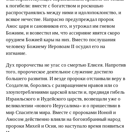
к погибели: вместе с богатством и роскошью
распространялись между ними и идолопоклонство, и
всякое нечестие. Напрасно предупреждал пророк
Амос царя и сановников его, и угрожал им гневом
Божиим, и возвестил им, что ассирияне явятся скоро
орудием Божией кары на них. Вместо послушания
человеку Божиему Иеровоам II осудил его на
изгнание.
Дух пророчества не угас со смертью Елисея. Напротив
того, пророческое деятельное служение достигло
большего развития. И везде пророки отстаивали веру в
Создателя, боролись с развращением нравов или со
злоупотреблениями царской власти и, предвидя гибель
Израильского и Иудейского царств, возвещали уже о
великолепии «нового Иерусалима» и о пришествии в
мир Спасителя мира. Вместе с пророками Ионой и
Амосом действенно влияли на богоизбранный народ
пророки Михей и Осия, но наступало время появиться