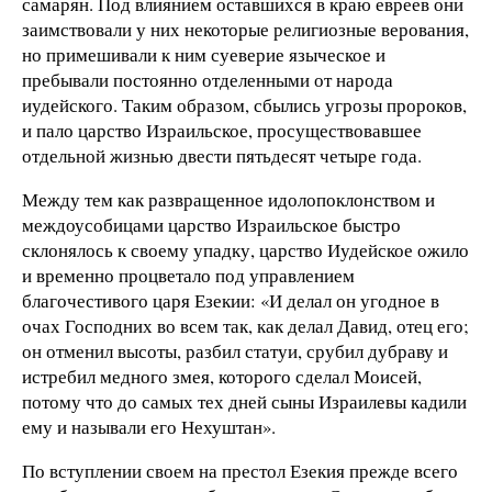
самарян. Под влиянием оставшихся в краю евреев они
заимствовали у них некоторые религиозные верования,
но примешивали к ним суеверие языческое и
пребывали постоянно отделенными от народа
иудейского. Таким образом, сбылись угрозы пророков,
и пало царство Израильское, просуществовавшее
отдельной жизнью двести пятьдесят четыре года.
Между тем как развращенное идолопоклонством и
междоусобицами царство Израильское быстро
склонялось к своему упадку, царство Иудейское ожило
и временно процветало под управлением
благочестивого царя Езекии: «И делал он угодное в
очах Господних во всем так, как делал Давид, отец его;
он отменил высоты, разбил статуи, срубил дубраву и
истребил медного змея, которого сделал Моисей,
потому что до самых тех дней сыны Израилевы кадили
ему и называли его Нехуштан».
По вступлении своем на престол Езекия прежде всего