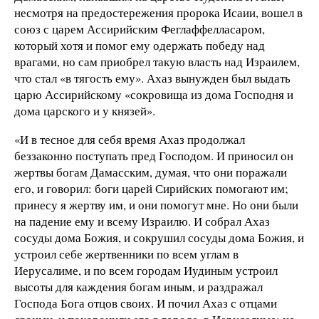
несмотря на предостережения пророка Исаии, вошел в
союз с царем Ассирийским Феглаффелласаром,
который хотя и помог ему одержать победу над
врагами, но сам приобрел такую власть над Израилем,
что стал «в тягость ему». Ахаз вынужден был выдать
царю Ассирийскому «сокровища из дома Господня и
дома царского и у князей».
«И в тесное для себя время Ахаз продолжал
беззаконно поступать пред Господом. И приносил он
жертвы богам Дамасским, думая, что они поражали
его, и говорил: боги царей Сирийских помогают им;
принесу я жертву им, и они помогут мне. Но они были
на падение ему и всему Израилю. И собрал Ахаз
сосуды дома Божия, и сокрушил сосуды дома Божия, и
устроил себе жертвенники по всем углам в
Иерусалиме, и по всем городам Иудиным устроил
высоты для каждения богам иным, и раздражал
Господа Бога отцов своих. И почил Ахаз с отцами