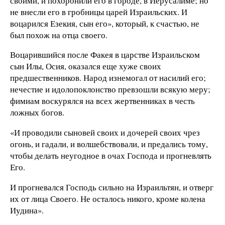
своими, и похоронили его в городе, в Иерусалиме; но
не внесли его в гробницы царей Израильских. И
воцарился Езекия, сын его», который, к счастью, не
был похож на отца своего.
Воцарившийся после Факея в царстве Израильском
сын Илы, Осия, оказался еще хуже своих
предшественников. Народ изнемогал от насилий его;
нечестие и идолопоклонство превзошли всякую меру;
фимиам воскурялся на всех жертвенниках в честь
ложных богов.
«И проводили сыновей своих и дочерей своих чрез
огонь, и гадали, и волшебствовали, и предались тому,
чтобы делать неугодное в очах Господа и прогневлять
Его.
И прогневался Господь сильно на Израильтян, и отверг
их от лица Своего. Не осталось никого, кроме колена
Иудина».