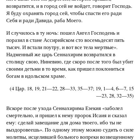
возвратится, и в город сей не войдет, говорит Господь.
Я буду охранять город сей, чтобы спасти его ради
Себя и ради Давида, раба Моего.
И случилось в ту ночь: пошел Ангел Господень и
поразил в стане Ассирийском сто восемьдесят пять
тысяч. И встали поутру, и вот все тела мертвые».
Надменный же царь Сеннахирим возвратился в
столицу свою, Ниневию, где скоро после того был убит
своими детьми в то время, как пришел поклониться
богам в идольском храме.
(4 Цар. 18, 19, 21—22, 28—33, 35—37; 19, 1—4, 6—7, 15
—23, 28, 32—35)
Вскоре после ухода Сеннахирима Езекия «заболел
смертельно, и пришел к нему пророк Исаия и сказал
ему: сделай завещание для дома твоего, ибо ты не
выздоровеешь». По одному этому можно судить о силе
молитвы, исцелившей больного вопреки возвещенному