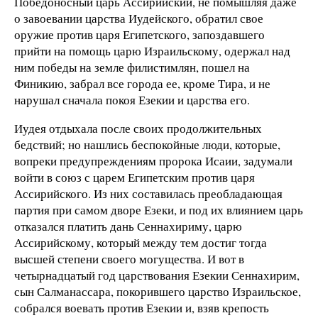
Победоносный царь Ассирийский, не помышляя даже
о завоевании царства Иудейского, обратил свое
оружие против царя Египетского, запоздавшего
прийти на помощь царю Израильскому, одержал над
ним победы на земле филистимлян, пошел на
Финикию, забрал все города ее, кроме Тира, и не
нарушал сначала покоя Езекии и царства его.
Иудея отдыхала после своих продолжительных
бедствий; но нашлись беспокойные люди, которые,
вопреки предупреждениям пророка Исаии, задумали
войти в союз с царем Египетским против царя
Ассирийского. Из них составилась преобладающая
партия при самом дворе Езеки, и под их влиянием царь
отказался платить дань Сеннахириму, царю
Ассирийскому, который между тем достиг тогда
высшей степени своего могущества. И вот в
четырнадцатый год царствования Езекии Сеннахирим,
сын Салманассара, покорившего царство Израильское,
собрался воевать против Езекии и, взяв крепость