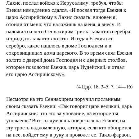
Лахис, послал войско к Иерусалиму, требуя, чтобы
Езекия немедленно сдался. «И послал тогда Езекия к
царю Ассирийскому в Лахис сказать: виновен я;
отойди от меня; что наложишь на меня, я внесу. И
наложил на него Сеннахирим триста талантов серебра
и тридцать талантов золота. И отдал Езекия все
серебро, какое нашлось в доме Господнем и в
сокровищницах дома царского. В то время снял Езекия
золото с дверей дома Господня и с дверных столбов,
которые позолотил Езекия, царь Иудейский, и отдал
его царю Ассирийскому».
(4 Цар. 18, 3–5, 7, 14—16)
Несмотря на это Сеннахирим поручил посланным
своим сказать Езекии: «Так говорит царь великий, царь
Ассирийский: что это за упование, на которое ты
уповаешь? Вот, ты думаешь опереться на Египет, на
эту трость надломленную, которая, если кто обопрется
на нее, войдет ему в руку и проколет ее. Таков фараон,