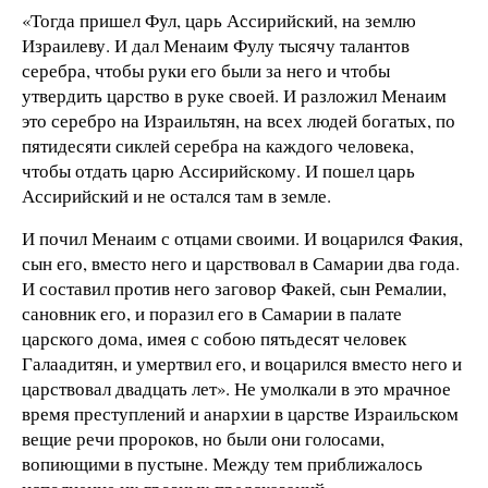
«Тогда пришел Фул, царь Ассирийский, на землю
Израилеву. И дал Менаим Фулу тысячу талантов
серебра, чтобы руки его были за него и чтобы
утвердить царство в руке своей. И разложил Менаим
это серебро на Израильтян, на всех людей богатых, по
пятидесяти сиклей серебра на каждого человека,
чтобы отдать царю Ассирийскому. И пошел царь
Ассирийский и не остался там в земле.
И почил Менаим с отцами своими. И воцарился Факия,
сын его, вместо него и царствовал в Самарии два года.
И составил против него заговор Факей, сын Ремалии,
сановник его, и поразил его в Самарии в палате
царского дома, имея с собою пятьдесят человек
Галаадитян, и умертвил его, и воцарился вместо него и
царствовал двадцать лет». Не умолкали в это мрачное
время преступлений и анархии в царстве Израильском
вещие речи пророков, но были они голосами,
вопиющими в пустыне. Между тем приближалось