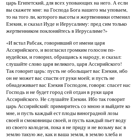
царь Египетский, для всех уповающих на него. А если
вы скажете мне: на Господа Бога нашего мы уповаем,
то на того ли, которого высоты и жертвенники отменил
Езекия, и сказал Иуде и Иерусалиму: пред сим только
жертвенником поклоняйтесь в Иерусалиме?»
«И встал Рабсак, говоривший от имени царя
Ассирийского, и возгласил громким голосом по-
иудейски, и говорил, обращаясь к народу, и сказал:
слушайте слово царя великого, царя Ассирийского!
Так говорит царь: пусть не обольщает вас Езекия, ибо
он не может вас спасти от руки моей; и пусть не
обнадеживает вас Езекия Господом, говоря: спасет нас
Господь и не будет город сей отдан в руки царя
Ассирийского. Не слушайте Езекии. Ибо так говорит
царь Ассирийский: примиритесь со мною и выйдите ко
мне, и пусть каждый ест плоды виноградной лозы
своей и смоковницы своей, и пусть каждый пьет воду
из своего колодезя, пока я не приду и не возьму вас в
землю такую же, как и ваша земля, в землю хлеба и