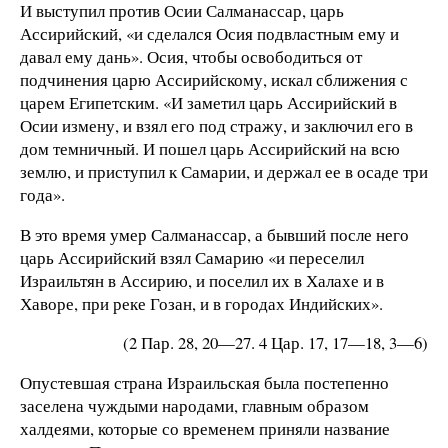
И выступил против Осии Салманассар, царь
Ассирийский, «и сделался Осия подвластным ему и
давал ему дань». Осия, чтобы освободиться от
подчинения царю Ассирийскому, искал сближения с
царем Египетским. «И заметил царь Ассирийский в
Осии измену, и взял его под стражу, и заключил его в
дом темничный. И пошел царь Ассирийский на всю
землю, и приступил к Самарии, и держал ее в осаде три
года».
В это время умер Салманассар, а бывший после него
царь Ассирийский взял Самарию «и переселил
Израильтян в Ассирию, и поселил их в Халахе и в
Хаворе, при реке Гозан, и в городах Индийских».
(2 Пар. 28, 20—27. 4 Цар. 17, 17—18, 3—6)
Опустевшая страна Израильская была постепенно
заселена чуждыми народами, главным образом
халдеями, которые со временем приняли название