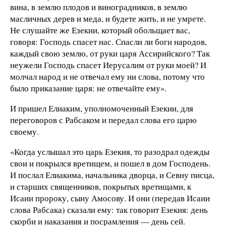
вина, в землю плодов и виноградников, в землю
масличных дерев и меда, и будете жить, и не умрете.
Не слушайте же Езекии, который обольщает вас,
говоря: Господь спасет нас. Спасли ли боги народов,
каждый свою землю, от руки царя Ассирийского? Так
неужели Господь спасет Иерусалим от руки моей? И
молчал народ и не отвечал ему ни слова, потому что
было приказание царя: не отвечайте ему».
И пришел Елиаким, уполномоченный Езекии, для
переговоров с Рабсаком и передал слова его царю
своему.
«Когда услышал это царь Езекия, то разодрал одежды
свои и покрылся вретищем, и пошел в дом Господень.
И послал Елиакима, начальника дворца, и Севну писца,
и старших священников, покрытых вретищами, к
Исаии пророку, сыну Амосову. И они (передав Исаии
слова Рабсака) сказали ему: так говорит Езекия: день
скорби и наказания и посрамления — день сей.