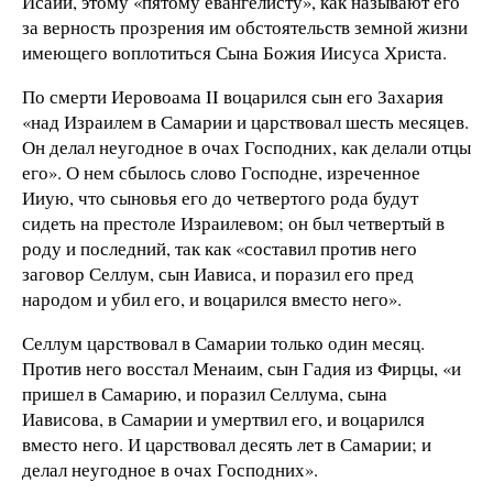
Исаии, этому «пятому евангелисту», как называют его
за верность прозрения им обстоятельств земной жизни
имеющего воплотиться Сына Божия Иисуса Христа.
По смерти Иеровоама II воцарился сын его Захария
«над Израилем в Самарии и царствовал шесть месяцев.
Он делал неугодное в очах Господних, как делали отцы
его». О нем сбылось слово Господне, изреченное
Ииую, что сыновья его до четвертого рода будут
сидеть на престоле Израилевом; он был четвертый в
роду и последний, так как «составил против него
заговор Селлум, сын Иависа, и поразил его пред
народом и убил его, и воцарился вместо него».
Селлум царствовал в Самарии только один месяц.
Против него восстал Менаим, сын Гадия из Фирцы, «и
пришел в Самарию, и поразил Селлума, сына
Иависова, в Самарии и умертвил его, и воцарился
вместо него. И царствовал десять лет в Самарии; и
делал неугодное в очах Господних».