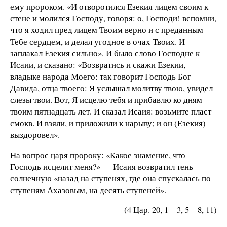
ему пророком. «И отворотился Езекия лицем своим к
стене и молился Господу, говоря: о, Господи! вспомни,
что я ходил пред лицем Твоим верно и с преданным
Тебе сердцем, и делал угодное в очах Твоих. И
заплакал Езекия сильно». И было слово Господне к
Исаии, и сказано: «Возвратись и скажи Езекии,
владыке народа Моего: так говорит Господь Бог
Давида, отца твоего: Я услышал молитву твою, увидел
слезы твои. Вот, Я исцелю тебя и прибавлю ко дням
твоим пятнадцать лет. И сказал Исаия: возьмите пласт
смокв. И взяли, и приложили к нарыву; и он (Езекия)
выздоровел».
На вопрос царя пророку: «Какое знамение, что
Господь исцелит меня?» — Исаия возвратил тень
солнечную «назад на ступенях, где она спускалась по
ступеням Ахазовым, на десять ступеней».
(4 Цар. 20, 1—3, 5—8, 11)