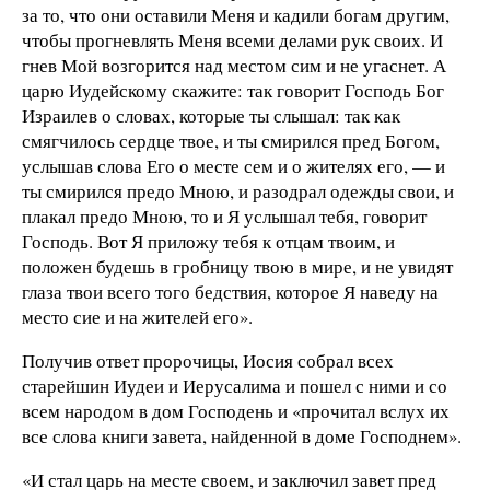
за то, что они оставили Меня и кадили богам другим,
чтобы прогневлять Меня всеми делами рук своих. И
гнев Мой возгорится над местом сим и не угаснет. А
царю Иудейскому скажите: так говорит Господь Бог
Израилев о словах, которые ты слышал: так как
смягчилось сердце твое, и ты смирился пред Богом,
услышав слова Его о месте сем и о жителях его, — и
ты смирился предо Мною, и разодрал одежды свои, и
плакал предо Мною, то и Я услышал тебя, говорит
Господь. Вот Я приложу тебя к отцам твоим, и
положен будешь в гробницу твою в мире, и не увидят
глаза твои всего того бедствия, которое Я наведу на
место сие и на жителей его».
Получив ответ пророчицы, Иосия собрал всех
старейшин Иудеи и Иерусалима и пошел с ними и со
всем народом в дом Господень и «прочитал вслух их
все слова книги завета, найденной в доме Господнем».
«И стал царь на месте своем, и заключил завет пред