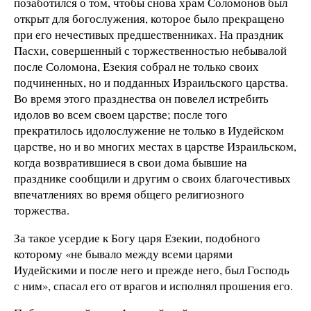
позаботился о том, чтобы снова храм Соломонов был
открыт для богослужения, которое было прекращено
при его нечестивых предшественниках. На праздник
Пасхи, совершенный с торжественностью небывалой
после Соломона, Езекия собрал не только своих
подчиненных, но и подданных Израильского царства.
Во время этого празднества он повелел истребить
идолов во всем своем царстве; после того
прекратилось идолослужение не только в Иудейском
царстве, но и во многих местах в царстве Израильском,
когда возвратившиеся в свои дома бывшие на
празднике сообщили и другим о своих благочестивых
впечатлениях во время общего религиозного
торжества.
За такое усердие к Богу царя Езекии, подобного
которому «не бывало между всеми царями
Иудейскими и после него и прежде него, был Господь
с ним», спасал его от врагов и исполнял прошения его.