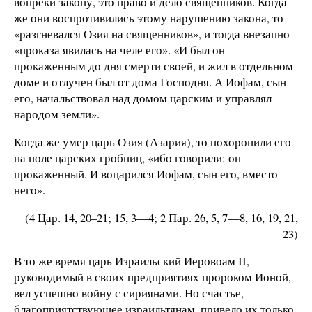
вопреки закону, это право и дело священников. Когда
же они воспротивились этому нарушению закона, то
«разгневался Озия на священников», и тогда внезапно
«проказа явилась на челе его». «И был он
прокаженным до дня смерти своей, и жил в отдельном
доме и отлучен был от дома Господня. А Иофам, сын
его, начальствовал над домом царским и управлял
народом земли».
Когда же умер царь Озия (Азария), то похоронили его
на поле царских гробниц, «ибо говорили: он
прокаженный. И воцарился Иофам, сын его, вместо
него».
(4 Цар. 14, 20–21; 15, 3—4; 2 Пар. 26, 5, 7—8, 16, 19, 21,
23)
В то же время царь Израильский Иеровоам II,
руководимый в своих предприятиях пророком Ионой,
вел успешно войну с сириянами. Но счастье,
благоприятствующее израильтянам, привело их только