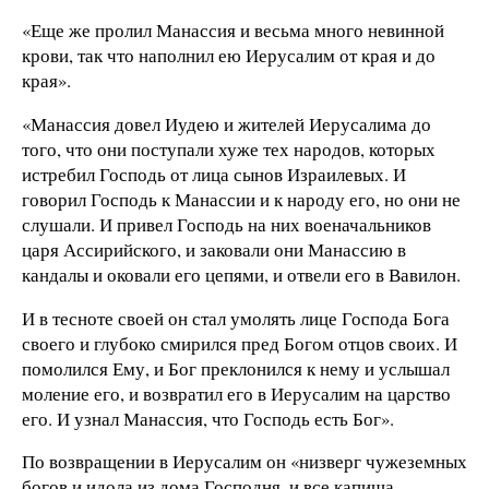
«Еще же пролил Манассия и весьма много невинной
крови, так что наполнил ею Иерусалим от края и до
края».
«Манассия довел Иудею и жителей Иерусалима до
того, что они поступали хуже тех народов, которых
истребил Господь от лица сынов Израилевых. И
говорил Господь к Манассии и к народу его, но они не
слушали. И привел Господь на них военачальников
царя Ассирийского, и заковали они Манассию в
кандалы и оковали его цепями, и отвели его в Вавилон.
И в тесноте своей он стал умолять лице Господа Бога
своего и глубоко смирился пред Богом отцов своих. И
помолился Ему, и Бог преклонился к нему и услышал
моление его, и возвратил его в Иерусалим на царство
его. И узнал Манассия, что Господь есть Бог».
По возвращении в Иерусалим он «низверг чужеземных
богов и идола из дома Господня, и все капища,