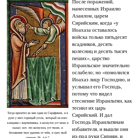
После поражений,
нанесенных Израилю
Азаилом, царем
Сирийским, когда «у
Иоахаза оставалось
войска только пятьдесят
всадников, десять
колесниц и десять тысяч
пеших», царство
Израильское значительно
ослабело; но «помолился
Иоахаз лицу Господню, и
услышал его Господь,
потому что видел
стеснение Израильтян, как
теснил их царь
Тогда прилетел ко мне один из Серафимов, и в
Сирийский. И дал
руке у него горящий уголь, который он взял
Господь Израильтянам
клещами с жертвенника, и коснулся уст моих и
сказал: вот, это коснулось уст твоих, и
избавителя, и вышли они
беззаконие твое удалено от тебя, и грех твой
из-под руки Сириян, и
очищен. Ис. 6:6-7