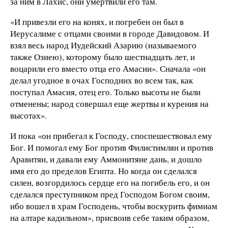
за ним в Лахис, они умертвили его там.
«И привезли его на конях, и погребен он был в
Иерусалиме с отцами своими в городе Давидовом. И
взял весь народ Иудейский Азарию (называемого
также Озиею), которому было шестнадцать лет, и
воцарили его вместо отца его Амасии». Сначала «он
делал угодное в очах Господних во всем так, как
поступал Амасия, отец его. Только высоты не были
отменены; народ совершал еще жертвы и курения на
высотах».
И пока «он прибегал к Господу, споспешествовал ему
Бог. И помогал ему Бог против Филистимлян и против
Аравитян, и давали ему Аммонитяне дань, и дошло
имя его до пределов Египта. Но когда он сделался
силен, возгордилось сердце его на погибель его, и он
сделался преступником пред Господом Богом своим,
ибо вошел в храм Господень, чтобы воскурить фимиам
на алтаре кадильном», присвоив себе таким образом,