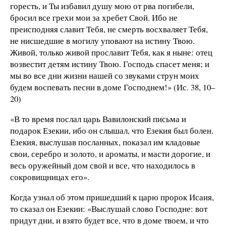
горесть, и Ты избавил душу мою от рва погибели,
бросил все грехи мои за хребет Свой. Ибо не
преисподняя славит Тебя, не смерть восхваляет Тебя,
не нисшедшие в могилу уповают на истину Твою.
Живой, только живой прославит Тебя, как я ныне: отец
возвестит детям истину Твою. Господь спасет меня; и
мы во все дни жизни нашей со звуками струн моих
будем воспевать песни в доме Господнем!» (Ис. 38, 10–
20)
«В то время послал царь Вавилонский письма и
подарок Езекии, ибо он слышал, что Езекия был болен.
Езекия, выслушав посланных, показал им кладовые
свои, серебро и золото, и ароматы, и масти дорогие, и
весь оружейный дом свой и все, что находилось в
сокровищницах его».
Когда узнал об этом пришедший к царю пророк Исаия,
то сказал он Езекии: «Выслушай слово Господне: вот
придут дни, и взято будет все, что в доме твоем, и что