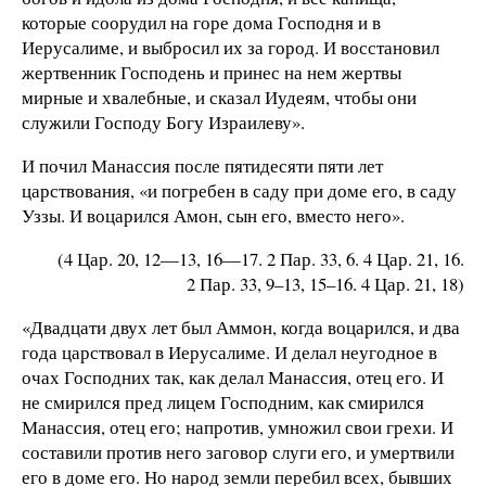
которые соорудил на горе дома Господня и в
Иерусалиме, и выбросил их за город. И восстановил
жертвенник Господень и принес на нем жертвы
мирные и хвалебные, и сказал Иудеям, чтобы они
служили Господу Богу Израилеву».
И почил Манассия после пятидесяти пяти лет
царствования, «и погребен в саду при доме его, в саду
Уззы. И воцарился Амон, сын его, вместо него».
(4 Цар. 20, 12—13, 16—17. 2 Пар. 33, 6. 4 Цар. 21, 16.
2 Пар. 33, 9–13, 15–16. 4 Цар. 21, 18)
«Двадцати двух лет был Аммон, когда воцарился, и два
года царствовал в Иерусалиме. И делал неугодное в
очах Господних так, как делал Манассия, отец его. И
не смирился пред лицем Господним, как смирился
Манассия, отец его; напротив, умножил свои грехи. И
составили против него заговор слуги его, и умертвили
его в доме его. Но народ земли перебил всех, бывших