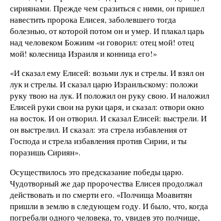
сириянами. Прежде чем сразиться с ними, он пришел
навестить пророка Елисея, заболевшего тогда
болезнью, от которой потом он и умер. И плакал царь
над человеком Божиим «и говорил: отец мой! отец
мой! колесница Израиля и конница его!»
«И сказал ему Елисей: возьми лук и стрелы. И взял он
лук и стрелы. И сказал царю Израильскому: положи
руку твою на лук. И положил он руку свою. И наложил
Елисей руки свои на руки царя, и сказал: отвори окно
на восток. И он отворил. И сказал Елисей: выстрели. И
он выстрелил. И сказал: эта стрела избавления от
Господа и стрела избавления против Сирии, и ты
поразишь Сириян».
Осуществилось это предсказание победы царю.
Чудотворный же дар пророчества Елисея продолжал
действовать и по смерти его. «Полчища Моавитян
пришли в землю в следующем году. И было, что, когда
погребали одного человека, то, увидев это полчище,