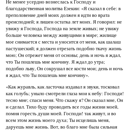
Не менее усердно вознеслась к Господу и
благодарственная молитва Езекии: «Я сказал в себе: в
преполовение дней моих должен я идти во врата
преисподней; я лишен остатка лет моих. Я говорил: не
увижу я Господа, Господа на земле живых; не увижу
больше человека между живущими в мире; жилище
мое снимается с места и уносится от меня, как шалаш
пастушеский; я должен отрезать подобно ткачу жизнь
мою; Он отрежет меня от основы; день и ночь я ждал,
что Ты пошлешь мне кончину. Я ждал до утра;
подобно льву, Он сокрушал все кости мои; день и ночь
я ждал, что Ты пошлешь мне кончину».
«Как журавль, как ласточка издавал я звуки, тосковал
как голубь; уныло смотрели глаза мои к небу: Господи!
тесно мне; спаси меня. Что скажу я? Он сказал мне, Он
и сделал. Тихо буду проводить все годы жизни моей,
помня горесть души моей. Господи! так живут, и во
всем этом жизнь моего духа; Ты исцелишь меня,
даруешь мне жизнь. Вот, во благо мне была сильная