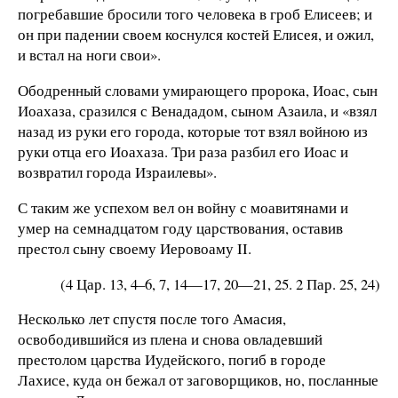
погребавшие бросили того человека в гроб Елисеев; и
он при падении своем коснулся костей Елисея, и ожил,
и встал на ноги свои».
Ободренный словами умирающего пророка, Иоас, сын
Иоахаза, сразился с Венададом, сыном Азаила, и «взял
назад из руки его города, которые тот взял войною из
руки отца его Иоахаза. Три раза разбил его Иоас и
возвратил города Израилевы».
С таким же успехом вел он войну с моавитянами и
умер на семнадцатом году царствования, оставив
престол сыну своему Иеровоаму II.
(4 Цар. 13, 4–6, 7, 14—17, 20—21, 25. 2 Пар. 25, 24)
Несколько лет спустя после того Амасия,
освободившийся из плена и снова овладевший
престолом царства Иудейского, погиб в городе
Лахисе, куда он бежал от заговорщиков, но, посланные