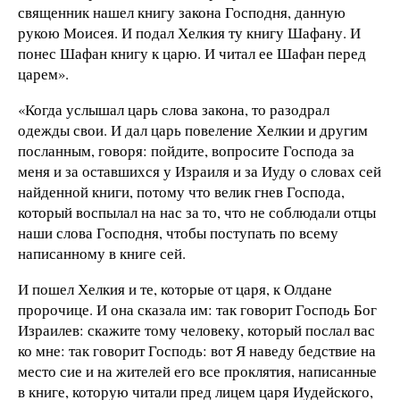
священник нашел книгу закона Господня, данную
рукою Моисея. И подал Хелкия ту книгу Шафану. И
понес Шафан книгу к царю. И читал ее Шафан перед
царем».
«Когда услышал царь слова закона, то разодрал
одежды свои. И дал царь повеление Хелкии и другим
посланным, говоря: пойдите, вопросите Господа за
меня и за оставшихся у Израиля и за Иуду о словах сей
найденной книги, потому что велик гнев Господа,
который воспылал на нас за то, что не соблюдали отцы
наши слова Господня, чтобы поступать по всему
написанному в книге сей.
И пошел Хелкия и те, которые от царя, к Олдане
пророчице. И она сказала им: так говорит Господь Бог
Израилев: скажите тому человеку, который послал вас
ко мне: так говорит Господь: вот Я наведу бедствие на
место сие и на жителей его все проклятия, написанные
в книге, которую читали пред лицем царя Иудейского,