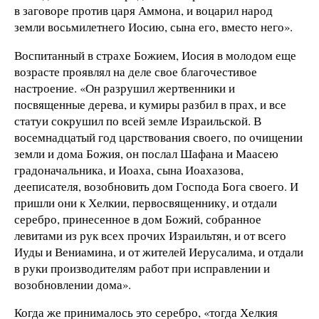
в заговоре против царя Аммона, и воцарил народ
земли восьмилетнего Иосию, сына его, вместо него».
Воспитанный в страхе Божием, Иосия в молодом еще
возрасте проявлял на деле свое благочестивое
настроение. «Он разрушил жертвенники и
посвященные дерева, и кумиры разбил в прах, и все
статуи сокрушил по всей земле Израильской. В
восемнадцатый год царствования своего, по очищении
земли и дома Божия, он послал Шафана и Маасею
градоначальника, и Иоаха, сына Иоахазова,
дееписателя, возобновить дом Господа Бога своего. И
пришли они к Хелкии, первосвященнику, и отдали
серебро, принесенное в дом Божий, собранное
левитами из рук всех прочих Израильтян, и от всего
Иуды и Вениамина, и от жителей Иерусалима, и отдали
в руки производителям работ при исправлении и
возобновлении дома».
Когда же принималось это серебро, «тогда Хелкия