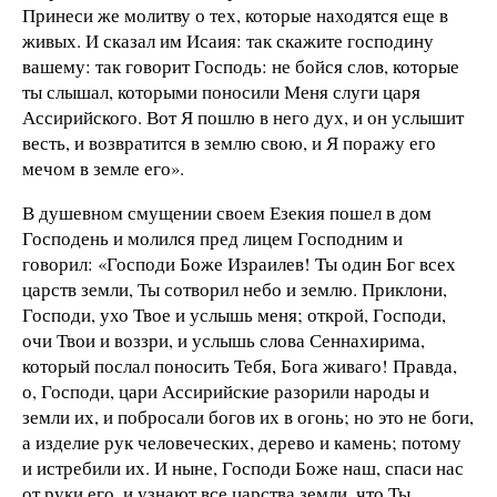
Принеси же молитву о тех, которые находятся еще в
живых. И сказал им Исаия: так скажите господину
вашему: так говорит Господь: не бойся слов, которые
ты слышал, которыми поносили Меня слуги царя
Ассирийского. Вот Я пошлю в него дух, и он услышит
весть, и возвратится в землю свою, и Я поражу его
мечом в земле его».
В душевном смущении своем Езекия пошел в дом
Господень и молился пред лицем Господним и
говорил: «Господи Боже Израилев! Ты один Бог всех
царств земли, Ты сотворил небо и землю. Приклони,
Господи, ухо Твое и услышь меня; открой, Господи,
очи Твои и воззри, и услышь слова Сеннахирима,
который послал поносить Тебя, Бога живаго! Правда,
о, Господи, цари Ассирийские разорили народы и
земли их, и побросали богов их в огонь; но это не боги,
а изделие рук человеческих, дерево и камень; потому
и истребили их. И ныне, Господи Боже наш, спаси нас
от руки его, и узнают все царства земли, что Ты,