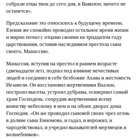
собрали отцы твои до сего дня, в Вавилон; ничего не
останется».
Предсказание это относилось к будущему времени,
Езекия же спокойно проводил остальное время жизни
и мирно почил с отцами своими на тридцатом году
царствования, оставив наследником престола сына
своего, Манассию.
Манассия, вступив на престол в раннем возрасте
(двенадцати лет), подпал под влияние нечестивых
людей и соединил в себе безбожие Ахава и жестокость
Иезавели. Он восстановил жертвенники Ваалам,
построил высоты, устроил дубравы, осквернил самый
храм Господень, соорудив жертвенники всему
воинству небесному в нем и на обоих дворах дома
Господня. «Он же проводил сыновей своих чрез огонь
в долине сына Енномова, и гадал, и ворожил, и
чародействовал, и учредил вызывателей мертвецов и
волшебников».