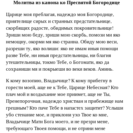
Молитва из канона ко Пресвятой Богородице
Царице моя преблагaя, надеждо моя Богородице,
приятелище сирых и странных предстaтельнице,
скорбящих рaдосте, обидимых покровительнице!
Зриши мою беду, зриши мою скорбь, помози ми яко
немощну, окорми мя яко странна. Обиду мою веси,
разреши ту, яко волиши: яко не имам иныя помощи
разве Тебе, ни иныя предстaтельницы, ни благия
утешительницы, токмо Тебе, о Богомaти, яко да
сохраниши мя и покрыеши во веки веков. Аминь.
К кому возопию, Владычице? К кому прибегну в
горести моей, aще не к Тебе, Царице Небесная? Кто
плач мой и воздыхaние мое приимет, aще не Ты,
Пренепорочная, надеждо христиан и прибежище нам
грешным? Кто пaче Тебе в напaстех защитит? Услыши
убо стенание мое, и приклони ухо Твое ко мне,
Владычице Мaти Бога моего, и не презри мене,
требующаго Твоея помощи, и не отрини мене