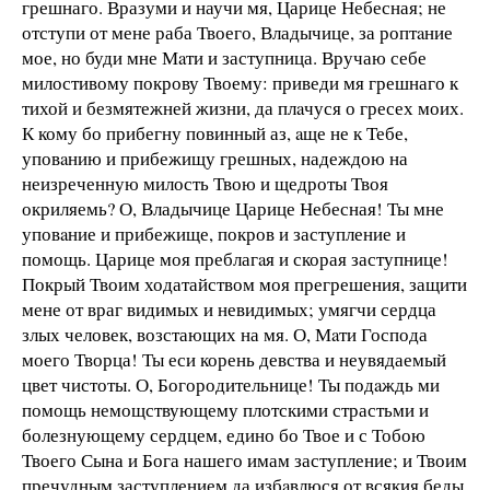
грешнаго. Вразуми и научи мя, Царице Небесная; не
отступи от мене раба Твоего, Владычице, за роптaние
мое, но буди мне Мaти и заступница. Вручаю себе
милостивому покрову Твоему: приведи мя грешнаго к
тихой и безмятежней жизни, да плaчуся о гресех моих.
К кому бо прибегну повинный аз, aще не к Тебе,
уповaнию и прибежищу грешных, надеждою на
неизреченную милость Твою и щедроты Твоя
окриляемь? О, Владычице Царице Небесная! Ты мне
уповaние и прибежище, покров и заступление и
помощь. Царице моя преблагaя и скорая заступнице!
Покрый Твоим ходатайством моя прегрешения, защити
мене от враг видимых и невидимых; умягчи сердца
злых человек, возстающих на мя. О, Мaти Господа
моего Творца! Ты еси корень девства и неувядаемый
цвет чистоты. О, Богородительнице! Ты подaждь ми
помощь немощствующему плотскими страстьми и
болезнующему сердцем, едино бо Твое и с Тобою
Твоего Сына и Бога нашего имам заступление; и Твоим
пречудным заступлением да избaвлюся от всякия беды