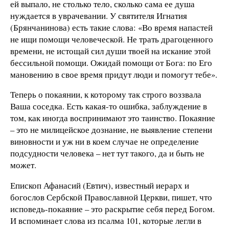
ей выпало, не столько тело, сколько сама ее душа
нуждается в уврачевании. У святителя Игнатия
(Брянчанинова) есть такие слова: «Во время напастей
не ищи помощи человеческой. Не трать драгоценного
времени, не истощай сил души твоей на искание этой
бессильной помощи. Ожидай помощи от Бога: по Его
мановению в свое время придут люди и помогут тебе».
Теперь о покаянии, к которому так строго воззвала
Ваша соседка. Есть какая-то ошибка, заблуждение в
том, как иногда воспринимают это таинство. Покаяние
– это не милицейское дознание, не выявление степени
виновности и уж ни в коем случае не определение
подсудности человека – нет тут такого, да и быть не
может.
Епископ Афанасий (Евтич), известный иерарх и
богослов Сербской Православной Церкви, пишет, что
исповедь-покаяние – это раскрытие себя перед Богом.
И вспоминает слова из псалма 101, которые легли в