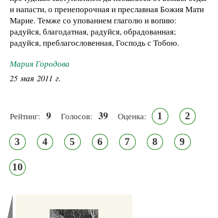
и напасти, о пренепорочная и преславная Божия Мaти
Марие. Темже со упованием глаголю и вопию:
радуйся, благодатная, радуйся, обрадованная;
радуйся, преблагословенная, Господь с Тобою.
Мария Городова
25 мая 2011 г.
9
39
1
2
Рейтинг:
Голосов:
Оценка:
3
4
5
6
7
8
9
10