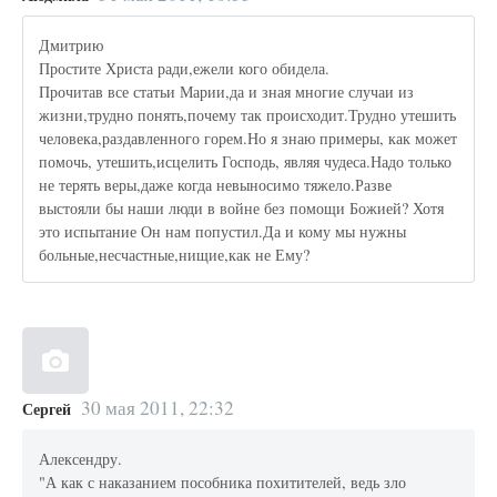
Дмитрию
Простите Христа ради,ежели кого обидела.
Прочитав все статьи Марии,да и зная многие случаи из
жизни,трудно понять,почему так происходит.Трудно утешить
человека,раздавленного горем.Но я знаю примеры, как может
помочь, утешить,исцелить Господь, являя чудеса.Надо только
не терять веры,даже когда невыносимо тяжело.Разве
выстояли бы наши люди в войне без помощи Божией? Хотя
это испытание Он нам попустил.Да и кому мы нужны
больные,несчастные,нищие,как не Ему?
30 мая 2011, 22:32
Сергей
Алексендру.
"А как с наказанием пособника похитителей, ведь зло