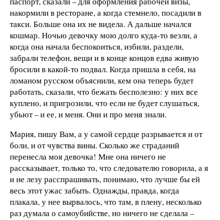
паспорт, сказали – для оформления рабочей визы,
накормили в ресторане, а когда стемнело, посадили в
такси. Больше она их не видела. А дальше начался
кошмар. Ночью девочку мою долго куда-то везли, а
когда она начала беспокоиться, избили, раздели,
забрали телефон, вещи и в конце концов едва живую
бросили в какой-то подвал. Когда пришла в себя, на
ломаном русском объяснили, кем она теперь будет
работать, сказали, что бежать бесполезно: у них все
куплено, и пригрозили, что если не будет слушаться,
убьют – и ее, и меня. Они и про меня знали.
Мария, пишу Вам, а у самой сердце разрывается и от
боли, и от чувства вины. Сколько же страданий
перенесла моя девочка! Мне она ничего не
рассказывает, только то, что следователю говорила, а я
и не лезу расспрашивать, понимаю, что лучше бы ей
весь этот ужас забыть. Однажды, правда, когда
плакала, у нее вырвалось, что там, в плену, несколько
раз думала о самоубийстве, но ничего не сделала –