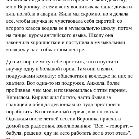
мою Веронику, с семи лет я воспитывала одна: дочка и
зять погибли в аварии. Жили мы скромно, но я делала
все, чтобы внучка не чувствовала себя сиротой: со
второго класса водила ее в музыкальную школу, потом
на танцы, курсы английского языка. Школу она
закончила хорошисткой и поступила в музыкальный
колледж у нас в областном центре.
До сих пор не могу себе простить, что отпустила
внучку одну в большой город. Там они сняли с
подружками комнату: общежития в колледже на них не
хватило. Вот одна-то из подружек, Анжела, более
пробивная, чем моя, и познакомилась с этим парнем,
Кириллом. Кирилл жил богато, часто бывал за
границей и обещал девчонкам их туда пристроить
поработать. В гостиничный сервис, как он сказал.
Однажды после летней сессии Вероника приехала
домой вся радостная, взволнованная: “Все, – говорит, –
бабуля, решено: еду на лето работать вот в этот отель”.