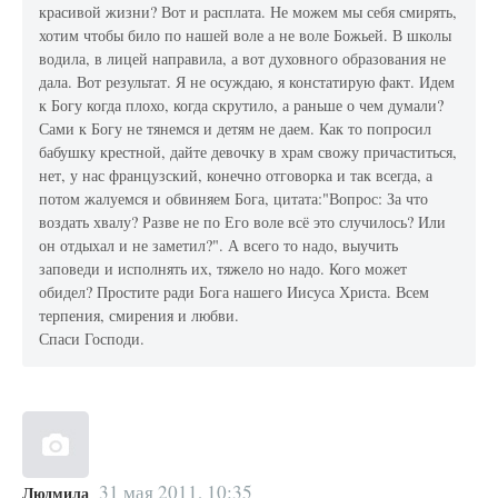
красивой жизни? Вот и расплата. Не можем мы себя смирять,
хотим чтобы било по нашей воле а не воле Божьей. В школы
водила, в лицей направила, а вот духовного образования не
дала. Вот результат. Я не осуждаю, я констатирую факт. Идем
к Богу когда плохо, когда скрутило, а раньше о чем думали?
Сами к Богу не тянемся и детям не даем. Как то попросил
бабушку крестной, дайте девочку в храм свожу причаститься,
нет, у нас французский, конечно отговорка и так всегда, а
потом жалуемся и обвиняем Бога, цитата:"Вопрос: За что
воздать хвалу? Разве не по Его воле всё это случилось? Или
он отдыхал и не заметил?". А всего то надо, выучить
заповеди и исполнять их, тяжело но надо. Кого может
обидел? Простите ради Бога нашего Иисуса Христа. Всем
терпения, смирения и любви.
Спаси Господи.
31 мая 2011, 10:35
Людмила