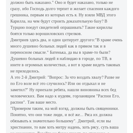
должно быть наказано." Оно и будет наказано, только не
сразу, ибо Господь долго терпит и желает спасения каждого
грешника, первым из которых есть я. Ну взяли МВД этого
Карилла, на чем будут строить доказательную базу? В
Турцию поедут свидетелей опрашивать? Такие кириллы
боятся только ворошиловских стрелков.
Дмитриев здесь два, и один цитирует другого:"В храме очень
много душевно больных людей как в прямом так и в
переносном смысле." Батенька, да вы в храме-то были?
Душевно больных людей я наблюдаю в городе, по ТВ, в
инете в огромных количествах, а вот в храме видеть таковых
не приходилось.
А это 2-й Дмитрий: "Вопрос: За что воздать хвалу? Разве не
по Его воле всё это случилось? Или он отдыхал и не
заметил?" Ну приехали ребята, нашли виновника всех бед
человеческих. Вам надо к иудеям, горланящим "Распни Его,
распни". Там ваше место.
"Примером таким, на мой взгяд, должны быть священники.
Понятно, что они тоже люди, и всё же... Ряса их должна
обязывать к значительно большему". Дмитрий, если вы
христианин, то вам хоть митру надень, хоть рясу, суть ваша