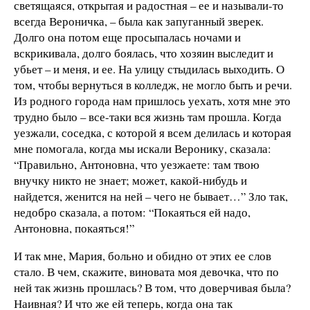
светящаяся, открытая и радостная – ее и называли-то
всегда Вероничка, – была как запуганный зверек.
Долго она потом еще просыпалась ночами и
вскрикивала, долго боялась, что хозяин выследит и
убьет – и меня, и ее. На улицу стыдилась выходить. О
том, чтобы вернуться в колледж, не могло быть и речи.
Из родного города нам пришлось уехать, хотя мне это
трудно было – все-таки вся жизнь там прошла. Когда
уезжали, соседка, с которой я всем делилась и которая
мне помогала, когда мы искали Веронику, сказала:
“Правильно, Антоновна, что уезжаете: там твою
внучку никто не знает; может, какой-нибудь и
найдется, женится на ней – чего не бывает…” Зло так,
недобро сказала, а потом: “Покаяться ей надо,
Антоновна, покаяться!”
И так мне, Мария, больно и обидно от этих ее слов
стало. В чем, скажите, виновата моя девочка, что по
ней так жизнь прошлась? В том, что доверчивая была?
Наивная? И что же ей теперь, когда она так