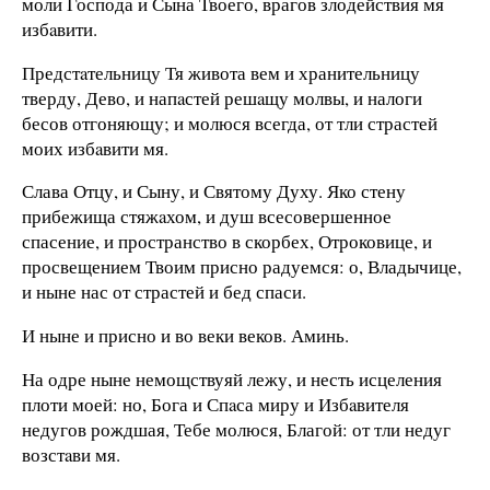
моли Господа и Сына Твоего, врагов злодействия мя
избaвити.
Предстaтельницу Тя живота вем и хранительницу
тверду, Дево, и напaстей решaщу молвы, и налоги
бесов отгоняющу; и молюся всегда, от тли страстей
моих избaвити мя.
Слава Отцу, и Сыну, и Святому Духу. Яко стену
прибежища стяжaхом, и душ всесовершенное
спасение, и пространство в скорбех, Отроковице, и
просвещением Твоим присно радуемся: о, Владычице,
и ныне нас от страстей и бед спаси.
И ныне и присно и во веки веков. Аминь.
На одре ныне немощствуяй лежу, и несть исцеления
плоти моей: но, Бога и Спaса миру и Избaвителя
недугов рождшая, Тебе молюся, Благой: от тли недуг
возстaви мя.