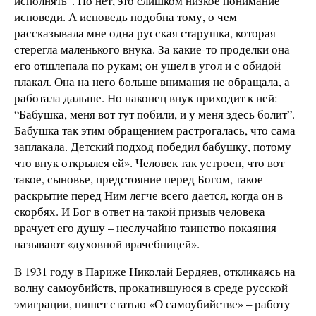
исполнять”. Но нет, это слишком низкое понимание
исповеди. А исповедь подобна тому, о чем
рассказывала мне одна русская старушка, которая
стерегла маленького внука. За какие-то проделки она
его отшлепала по рукам; он ушел в угол и с обидой
плакал. Она на него больше внимания не обращала, а
работала дальше. Но наконец внук приходит к ней:
“Бабушка, меня вот тут побили, и у меня здесь болит”.
Бабушка так этим обращением растрогалась, что сама
заплакала. Детский подход победил бабушку, потому
что внук открылся ей». Человек так устроен, что вот
такое, сыновье, предстояние перед Богом, такое
раскрытие перед Ним легче всего дается, когда он в
скорбях. И Бог в ответ на такой призыв человека
врачует его душу – неслучайно таинство покаяния
называют «духовной врачебницей».
В 1931 году в Париже Николай Бердяев, откликаясь на
волну самоубийств, прокатившуюся в среде русской
эмиграции, пишет статью «О самоубийстве» – работу