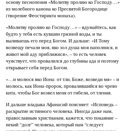
основу песнопения «Молитву пролию ко Господу…»
из молебного канона ко Пресвятой Богородице
(творение Феостирикта монаха).
«Молитву пролию ко Господу…» – вдумайтесь, как
будто у тебя есть кувшин грязной воды, и ты
выливаешь его перед Богом. И дальше: «И Тому
возвещу печали моя, яко зол душа моя наполнися, и
живот мой аду приближися», – то есть человек
чувствует, что провалился до глубины ада и поэтому
открывает себя перед Богом.
«…и молюся яко Иона: от тли, Боже, возведи мя» – и
молюсь, как Иона-пророк, провалившийся во чрево
кита, чтобы Бог возвел меня от гибели, от тления.
И дальше владыка Афанасий поясняет: «Исповедь –
раскрытие истинного человека. Иногда даже нам,
православным христианам, кажется, что покаяние –
некий “долг” человека, который нам “следует