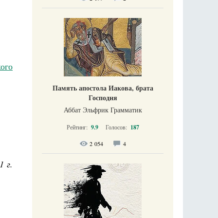
ого
Память апостола Иакова, брата
Господня
Аббат Эльфрик Грамматик
Рейтинг:
9.9
Голосов:
187
2 054
4
1 г.