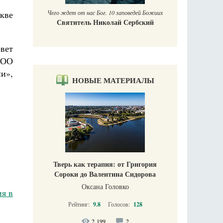
кве
Чего ждет от нас Бог. 10 заповедей Божиих
Святитель Николай Сербский
вет
РОО
и»,
НОВЫЕ МАТЕРИАЛЫ
Тверь как терапия: от Григория
Сороки до Валентина Сидорова
Оксана Головко
я в
Рейтинг:
9.8
Голосов:
128
2 199
2