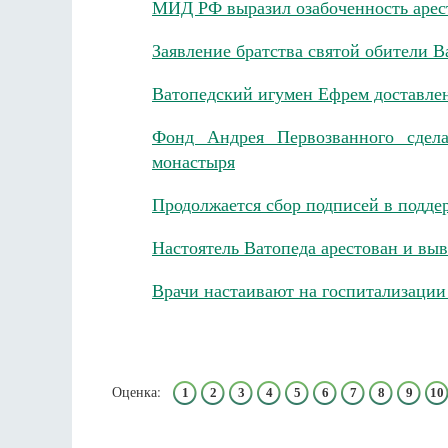
МИД РФ выразил озабоченность арес
Заявление братства святой обители В
Ватопедский игумен Ефрем доставле
Фонд Андрея Первозванного сдела
монастыря
Продолжается сбор подписей в подде
Настоятель Ватопеда арестован и вы
Врачи настаивают на госпитализации
Оценка:
1
2
3
4
5
6
7
8
9
10