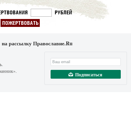
 на рассылку Православие.Ru
ь.
ранник».