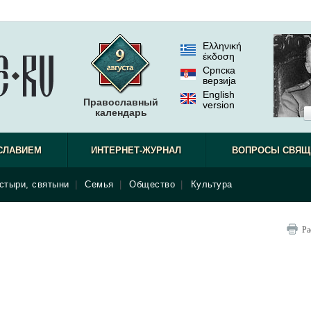
Ελληνική
έκδοση
Српска
верзиjа
English
Православный
version
календарь
СЛАВИЕМ
ИНТЕРНЕТ-ЖУРНАЛ
ВОПРОСЫ СВЯЩ
стыри, святыни
|
Семья
|
Общество
|
Культура
Ра