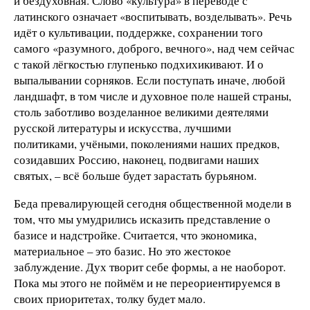
и бездуховная. Слово «культура» в переводе с
латинского означает «воспитывать, возделывать». Речь
идёт о культивации, поддержке, сохранении того
самого «разумного, доброго, вечного», над чем сейчас
с такой лёгкостью глупенько подхихикивают. И о
выпалывании сорняков. Если поступать иначе, любой
ландшафт, в том числе и духовное поле нашей страны,
столь заботливо возделанное великими деятелями
русской литературы и искусства, лучшими
политиками, учёными, поколениями наших предков,
созидавших Россию, наконец, подвигами наших
святых, – всё больше будет зарастать бурьяном.
Беда превалирующей сегодня общественной модели в
том, что мы умудрились исказить представление о
базисе и надстройке. Считается, что экономика,
материальное – это базис. Но это жестокое
заблуждение. Дух творит себе формы, а не наоборот.
Пока мы этого не поймём и не переориентируемся в
своих приоритетах, толку будет мало.