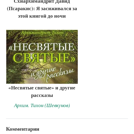
Схиархимандрит Давид
(Псаракис): Я засиживался за
этой книгой до ночи
«Несвятые святые» и другие
рассказы
Архим. Тихон (Шевкунов)
Комментарии