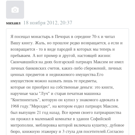
18 ноября 2012, 20:37
михаил
Я посещал монастырь в Печорах в середине 70-х и читал
Вашу книгу. Жаль, но прошлое редко возвращается, а если и
возвращается - то в виде пародий в которых мы теперь и
пребываем. А вот пример и другой, настоящей жизни:
Скончавшийся на днях болгарский патриарх Максим не имел
личных банковских счетов, каких-либо сбережений, личных
ценных предметов и недвижимого имущества.Его
имуществом можно назвать лишь те предметы,
которые он приобрел на собственные деньги: это книги,
наручные часы "Луч" и старая печатная машинка
"Континенталь", которую он купил у знакомого адвоката в
1968 году."Мерседес", на котором ездил патриарх Максим,
был выпущен 21 год назад. Все время своего патриаршества
он прожил в маленькой комнатке в здании Софийской
митрополии, меблировка которой включала кушетку, дубовое
бюро, книжную этажерку и 3 стула для посетителей.Согласно