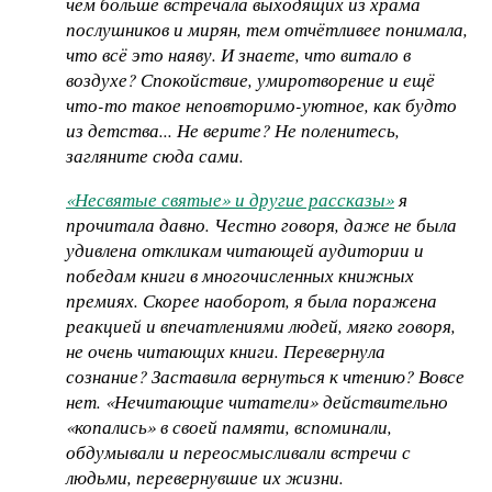
чем больше встречала выходящих из храма
послушников и мирян, тем отчётливее понимала,
что всё это наяву. И знаете, что витало в
воздухе? Спокойствие, умиротворение и ещё
что-то такое неповторимо-уютное, как будто
из детства... Не верите? Не поленитесь,
загляните сюда сами.
«Несвятые святые» и другие рассказы»
я
прочитала давно. Честно говоря, даже не была
удивлена откликам читающей аудитории и
победам книги в многочисленных книжных
премиях. Скорее наоборот, я была поражена
реакцией и впечатлениями людей, мягко говоря,
не очень читающих книги. Перевернула
сознание? Заставила вернуться к чтению? Вовсе
нет. «Нечитающие читатели» действительно
«копались» в своей памяти, вспоминали,
обдумывали и переосмысливали встречи с
людьми, перевернувшие их жизни.