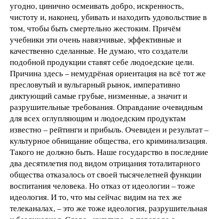
угодно, цинично осмеивать добро, искренность,
чистоту и, наконец, убивать и находить удовольствие в
том, чтобы быть смертельно жестоким. Причём
учебники эти очень навязчивые, эффективные и
качественно сделанные. Не думаю, что создатели
подобной продукции ставят себе людоедские цели.
Причина здесь – немудрёная ориентация на всё тот же
пресловутый и вульгарный рынок, императивно
диктующий самые грубые, низменные, а значит и
разрушительные требования. Оправдание очевидным
для всех оглупляющим и людоедским продуктам
известно – рейтинги и прибыль. Очевиден и результат –
культурное обнищание общества, его криминализация.
Такого не должно быть. Наше государство в последние
два десятилетия под видом отрицания тоталитарного
общества отказалось от своей тысячелетней функции
воспитания человека. Но отказ от идеологии – тоже
идеология. И то, что мы сейчас видим на тех же
телеканалах, – это же тоже идеология, разрушительная