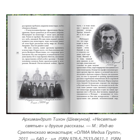
Архимандрит Тихон (Шевкунов). «Несвятые 
святые» и другие рассказы. — М.: Изд-во 
Сретенского монастыря; «ОЛМА Медиа Групп», 
2011. — 640 с.: ил. ISBN 978-5-7533-0611-1. ISBN 