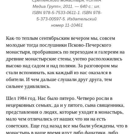
Сретенского монастыря; «ОЛМА 
Медиа Групп», 2011. — 640 с.: ил. 
ISBN 978-5-7533-0611-1. ISBN 978-
5-373-00597-5. Издательский 
номер 11-10461
Как-то теплым сентябрьским вечером мы, совсем
молодые тогда послушники Псково-Печерского
монастыря, пробравшись по переходам и галереям на
древние монастырские стены, уютно расположились
высоко над садом и над полями. За разговором мы
стали вспоминать, как каждый из нас оказался в
обители. И чем дальше слушали друг друга, тем
сильнее удивлялись.
Шел 1984 год. Нас было пятеро. Четверо росли в
нецерковных семьях, да и у пятого, сына священника,
представления о людях, которые уходят в монастырь,
мало чем отличались от наших что ни на есть
советских. Еще год назад все мы были убеждены, что в
монастырь в наше время идут либо фанатики, либо