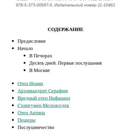
978-5-373-00597-5. Издательский номер 11-10461
СОДЕРЖАНИЕ
Предисловие
Начало
В Печорах
Десять дней. Первые послушания
В Москве
Отец Иоанн
Архимандрит Серафим
Вредный отец Нафанаил
Cхиигумен Мелхиседек
Отец Антипа
Пещеры
Послушничество