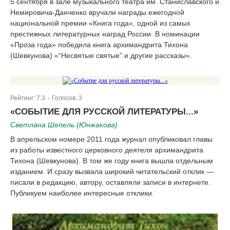
5 сентября в зале музыкального театра им. Станиславского и
Немировича-Данченко вручали награды ежегодной
национальной премии «Книга года», одной из самых
престижных литературных наград России. В номинации
«Проза года» победила книга архимандрита Тихона
(Шевкунова) «“Несвятые святые” и другие рассказы».
Рейтинг:
7.3
Голосов:
3
|
«СОБЫТИЕ ДЛЯ РУССКОЙ ЛИТЕРАТУРЫ...»
Светлана Шепель (Юнжакова)
В апрельском номере 2011 года журнал опубликовал главы
из работы известного церковного деятеля архимандрита
Тихона (Шевкунова). В том же году книга вышла отдельным
изданием. И сразу вызвала широкий читательский отклик —
писали в редакцию, автору, оставляли записи в интернете.
Публикуем наиболее интересные отклики.