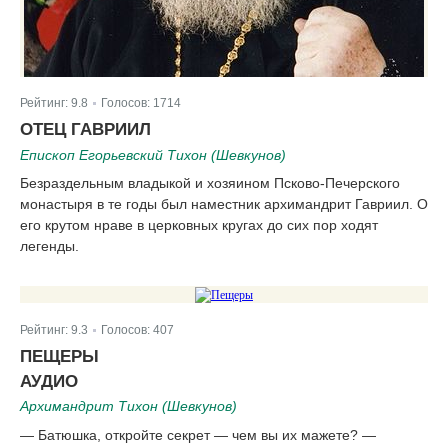
Рейтинг:
9.8
Голосов:
1714
|
ОТЕЦ ГАВРИИЛ
Епископ Егорьевский Тихон (Шевкунов)
Безраздельным владыкой и хозяином Псково-Печерского
монастыря в те годы был наместник архимандрит Гавриил. О
его крутом нраве в церковных кругах до сих пор ходят
легенды.
Рейтинг:
9.3
Голосов:
407
|
ПЕЩЕРЫ
АУДИО
Архимандрит Тихон (Шевкунов)
— Батюшка, откройте секрет — чем вы их мажете? —