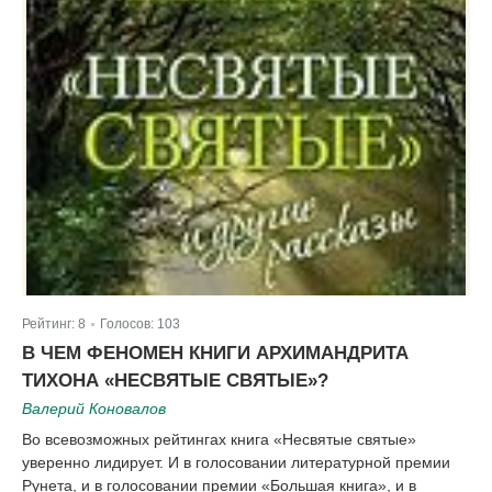
Рейтинг:
8
Голосов:
103
|
В ЧЕМ ФЕНОМЕН КНИГИ АРХИМАНДРИТА
ТИХОНА «НЕСВЯТЫЕ СВЯТЫЕ»?
Валерий Коновалов
Во всевозможных рейтингах книга «Несвятые святые»
уверенно лидирует. И в голосовании литературной премии
Рунета, и в голосовании премии «Большая книга», и в