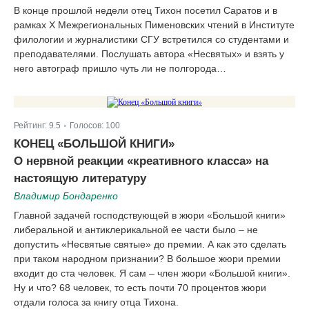
В конце прошлой недели отец Тихон посетил Саратов и в
рамках Х Межрегиональных Пименовских чтений в Институте
филологии и журналистики СГУ встретился со студентами и
преподавателями. Послушать автора «Несвятых» и взять у
него автограф пришло чуть ли не полгорода…
Рейтинг:
9.5
Голосов:
100
|
КОНЕЦ «БОЛЬШОЙ КНИГИ»
О нервной реакции «креативного класса» на
настоящую литературу
Владимир Бондаренко
Главной задачей господствующей в жюри «Большой книги»
либеральной и антиклерикальной ее части было – не
допустить «Несвятые святые» до премии. А как это сделать
при таком народном признании? В большое жюри премии
входит до ста человек. Я сам – член жюри «Большой книги».
Ну и что? 68 человек, то есть почти 70 процентов жюри
отдали голоса за книгу отца Тихона.