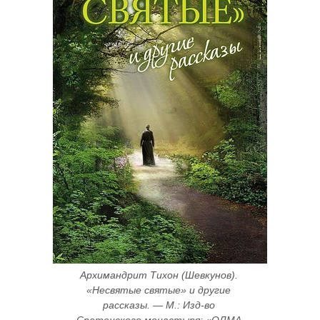
Архимандрит Тихон (Шевкунов). 
«Несвятые святые» и другие 
рассказы. — М.: Изд-во 