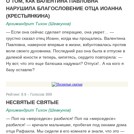
О ТОМ, КАК ВАЛЕНТИНА ПАВЛОВНА
НАРУШИЛА БЛАГОСЛОВЕНИЕ ОТЦА ИОАННА
(КРЕСТЬЯНКИНА)
Архимандрит Тихон (Шевкунов)
— Если она сейчас сделает операцию, она умрет… —
грустно сказал отец Иоанн, когда мы прощались. Валентина
Павловна, наверное впервые в жизни, взбунтовалась против
воли своего духовника. Последний раз она была в отпуске в
далекой юности и теперь, кипятясь, сердито повторяла: —
Ну вот, что это еще батюшка надумал? Отпуск!.. А на кого я
базу оставлю?
Рейтинг:
8.9
Голосов:
899
|
НЕСВЯТЫЕ СВЯТЫЕ
Архимандрит Тихон (Шевкунов)
— Поп на «мерседесе» разбился! Поп на «мерседесе»
разбился! — кричали мальчишки, пробегая под окнами дома
отца Рафаила. Мы сидели в его комнате и знали, что это —