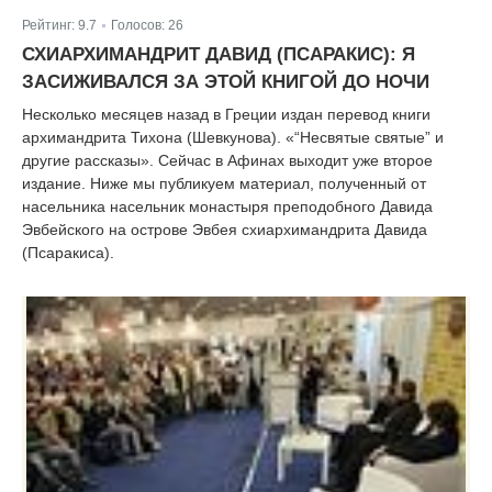
Рейтинг:
9.7
Голосов:
26
|
СХИАРХИМАНДРИТ ДАВИД (ПСАРАКИС): Я
ЗАСИЖИВАЛСЯ ЗА ЭТОЙ КНИГОЙ ДО НОЧИ
Несколько месяцев назад в Греции издан перевод книги
архимандрита Тихона (Шевкунова). «“Несвятые святые” и
другие рассказы». Сейчас в Афинах выходит уже второе
издание. Ниже мы публикуем материал, полученный от
насельника насельник монастыря преподобного Давида
Эвбейского на острове Эвбея схиархимандрита Давида
(Псаракиса).